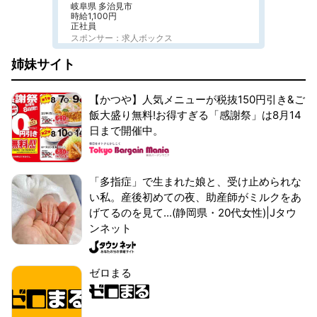
岐阜県 多治見市
時給1,100円
正社員
スポンサー：求人ボックス
姉妹サイト
【かつや】人気メニューが税抜150円引き&ご
飯大盛り無料!お得すぎる「感謝祭」は8月14
日まで開催中。
「多指症」で生まれた娘と、受け止められな
い私。産後初めての夜、助産師がミルクをあ
げてるのを見て...(静岡県・20代女性)|Jタウ
ンネット
ゼロまる