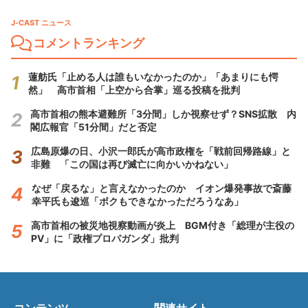
J-CAST ニュース
コメントランキング
蓮舫氏「止める人は誰もいなかったのか」「あまりにも愕
然」 高市首相「上空から合掌」巡る投稿を批判
高市首相の熊本避難所「3分間」しか視察せず？SNS拡散 内
閣広報官「51分間」だと否定
広島原爆の日、小沢一郎氏が高市政権を「戦前回帰路線」と
非難 「この国は再び滅亡に向かいかねない」
なぜ「戻るな」と言えなかったのか イオン爆発事故で斎藤
幸平氏も逡巡「ボクもできなかっただろうなあ」
高市首相の被災地視察動画が炎上 BGM付き「総理が主役の
PV」に「政権プロパガンダ」批判