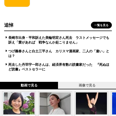
追悼
一覧を見る
長崎市出身・平和訴えた美輪明宏さん死去 ラストメッセージでも
訴え「愛があれば 戦争なんか起こりません」
つげ義春さんと白土三平さん カリスマ漫画家、二人の「違い」と
は？
死去した丹羽宇一郎さんは、経済界有数の読書家だった 『死ぬほ
ど読書』ベストセラーに
動画で見る
画像で見る