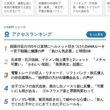
三田寛子、優雅な淡い
加藤茶の45歳年下
フィギュア・中井亜
制
黄色の着物姿で上品な
妻・綾菜、「美文字」
美、華麗にトリプルア
う
たたずまいで ...
手書き勉強ノート...
クセル決める 「...
一
J-CAST ニュース
アクセスランキング
もっと見る
顔面付近の155キロ直球にヘルメット叩きつけたDeNAルーキ
ー宮下朝陽に擁護の声 「負けん気必要」と球団OB
元卓球・石川佳純、イケメン陸上選手と2ショット 「メチャ
可愛い」「かわいい笑顔」「美男美女」話題に
電撃トレードの巨人・リチャード、ソフトバンク・秋広優人
の存在感薄れ...「他球団の方が出場機会ある」の声が
女子ゴルフの金沢志奈、肩出し白ノースリ姿に反響...「可愛
いにも程がある」 ゴルフウェア姿と雰囲気変わって
ダレノガレ明美、被災地炊き出しで細やかな心遣い...「並ん
でくれた子やとりにきてくれた子にシールを」