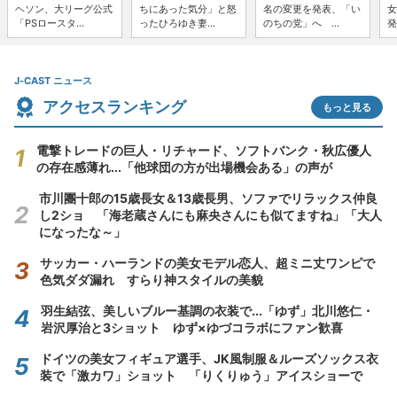
ヘソン、大リーグ公式
ちにあった気分」と怒
名の変更を発表、「い
女
「PSロースタ...
ったひろゆき妻...
のちの党」へ ...
発
J-CAST ニュース
アクセスランキング
もっと見る
電撃トレードの巨人・リチャード、ソフトバンク・秋広優人
の存在感薄れ...「他球団の方が出場機会ある」の声が
市川團十郎の15歳長女＆13歳長男、ソファでリラックス仲良
し2ショ 「海老蔵さんにも麻央さんにも似てますね」「大人
になったな～」
サッカー・ハーランドの美女モデル恋人、超ミニ丈ワンピで
色気ダダ漏れ すらり神スタイルの美貌
羽生結弦、美しいブルー基調の衣装で...「ゆず」北川悠仁・
岩沢厚治と3ショット ゆず×ゆづコラボにファン歓喜
ドイツの美女フィギュア選手、JK風制服＆ルーズソックス衣
装で「激カワ」ショット 「りくりゅう」アイスショーで