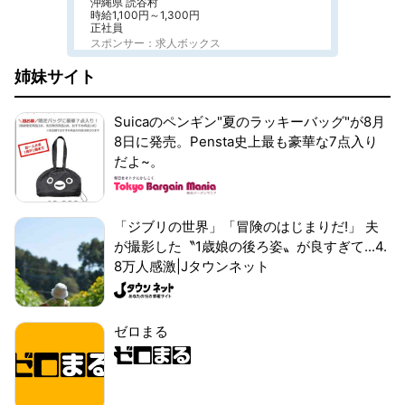
沖縄県 読谷村
時給1,100円～1,300円
正社員
スポンサー：求人ボックス
姉妹サイト
Suicaのペンギン"夏のラッキーバッグ"が8月
8日に発売。Pensta史上最も豪華な7点入り
だよ~。
「ジブリの世界」「冒険のはじまりだ!」 夫
が撮影した〝1歳娘の後ろ姿〟が良すぎて...4.
8万人感激|Jタウンネット
ゼロまる