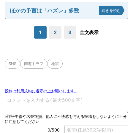
ほかの予言は「ハズレ」多数
続きを読む
1
2
3
全文表示
SNS
南海トラフ
地震