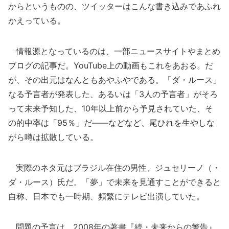
からというものの、ツイッターはこんな書き込みであふれ
かえっている。
情報源となっているのは、一部ニュースサイトやまとめ
ブログの記事だ。YouTube上の動画もこれをあおる。だ
が、その出元はなんともあやふやである。「ダ・ルース」
なる予言者が発表した、あるいは「3人の予言者」がそろ
って未来予知した、10年以上前から予見されていた、そ
の的中率は「95％」だ――などなど、尾ひれを生やしな
がら噂は拡散している。
実際のネタ元はブラジル在住の男性、ジュセリーノ（・
ダ・ルース）氏だ。「夢」で未来を見通すことができると
自称、日本でも一時期、頻繁にテレビ出演していた。
問題の予言は、2008年の著書『続・未来からの警告』