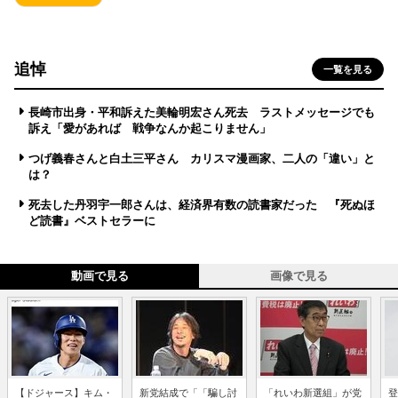
追悼
一覧を見る
長崎市出身・平和訴えた美輪明宏さん死去 ラストメッセージでも
訴え「愛があれば 戦争なんか起こりません」
つげ義春さんと白土三平さん カリスマ漫画家、二人の「違い」と
は？
死去した丹羽宇一郎さんは、経済界有数の読書家だった 『死ぬほ
ど読書』ベストセラーに
動画で見る
画像で見る
【ドジャース】キム・
新党結成で「「騙し討
「れいわ新選組」が党
登