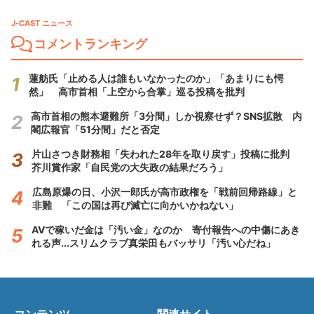
J-CAST ニュース
コメントランキング
蓮舫氏「止める人は誰もいなかったのか」「あまりにも愕
然」 高市首相「上空から合掌」巡る投稿を批判
高市首相の熊本避難所「3分間」しか視察せず？SNS拡散 内
閣広報官「51分間」だと否定
片山さつき財務相「失われた28年を取り戻す」投稿に批判
芥川賞作家「自民党の大失政の結果だろう」
広島原爆の日、小沢一郎氏が高市政権を「戦前回帰路線」と
非難 「この国は再び滅亡に向かいかねない」
AVで稼いだ金は「汚い金」なのか 寄付報告への中傷にあき
れる声...スリムクラブ真栄田もバッサリ「汚い心だね」