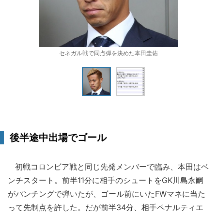
セネガル戦で同点弾を決めた本田圭佑
後半途中出場でゴール
初戦コロンビア戦と同じ先発メンバーで臨み、本田はベ
ンチスタート。前半11分に相手のシュートをGK川島永嗣
がパンチングで弾いたが、ゴール前にいたFWマネに当た
って先制点を許した。だが前半34分、相手ペナルティエ