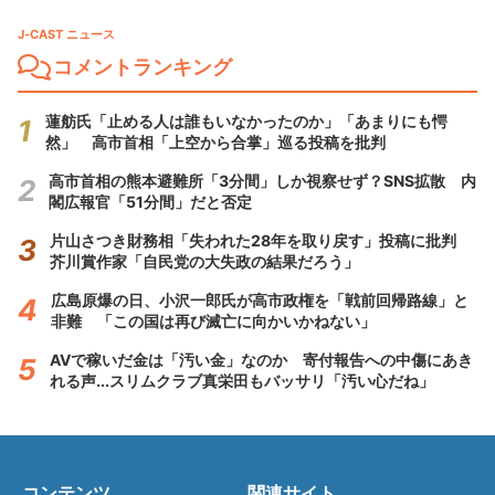
J-CAST ニュース
コメントランキング
蓮舫氏「止める人は誰もいなかったのか」「あまりにも愕
然」 高市首相「上空から合掌」巡る投稿を批判
高市首相の熊本避難所「3分間」しか視察せず？SNS拡散 内
閣広報官「51分間」だと否定
片山さつき財務相「失われた28年を取り戻す」投稿に批判
芥川賞作家「自民党の大失政の結果だろう」
広島原爆の日、小沢一郎氏が高市政権を「戦前回帰路線」と
非難 「この国は再び滅亡に向かいかねない」
AVで稼いだ金は「汚い金」なのか 寄付報告への中傷にあき
れる声...スリムクラブ真栄田もバッサリ「汚い心だね」
コンテンツ
関連サイト