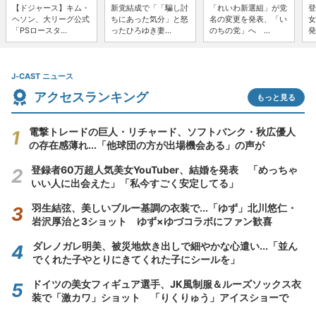
【ドジャース】キム・
新党結成で「「騙し討
「れいわ新選組」が党
登
ヘソン、大リーグ公式
ちにあった気分」と怒
名の変更を発表、「い
女
「PSロースタ...
ったひろゆき妻...
のちの党」へ ...
発
J-CAST ニュース
アクセスランキング
もっと見る
電撃トレードの巨人・リチャード、ソフトバンク・秋広優人
の存在感薄れ...「他球団の方が出場機会ある」の声が
登録者60万超人気美女YouTuber、結婚を発表 「めっちゃ
いい人に出会えた」「私今すごく安定してる」
羽生結弦、美しいブルー基調の衣装で...「ゆず」北川悠仁・
岩沢厚治と3ショット ゆず×ゆづコラボにファン歓喜
ダレノガレ明美、被災地炊き出しで細やかな心遣い...「並ん
でくれた子やとりにきてくれた子にシールを」
ドイツの美女フィギュア選手、JK風制服＆ルーズソックス衣
装で「激カワ」ショット 「りくりゅう」アイスショーで