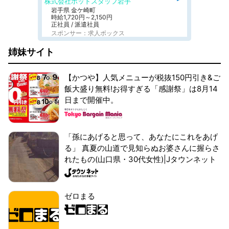
株式会社ホットスタッフ岩手
岩手県 金ケ崎町
時給1,720円～2,150円
正社員 / 派遣社員
スポンサー：求人ボックス
姉妹サイト
【かつや】人気メニューが税抜150円引き&ご
飯大盛り無料!お得すぎる「感謝祭」は8月14
日まで開催中。
「孫にあげると思って、あなたにこれをあげ
る」 真夏の山道で見知らぬお婆さんに握らさ
れたもの(山口県・30代女性)|Jタウンネット
ゼロまる