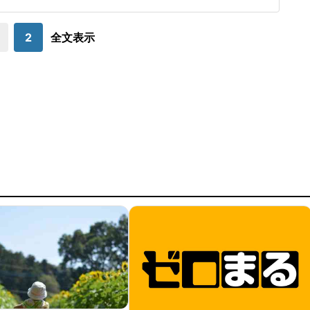
発表した。また、作画のタツワイプさんのXで、タツワイプさ
ちるさんの連名で、詳細な経緯を説明した。秋田書店はJ-CA
STニュースの取材に対し
2
全文表示