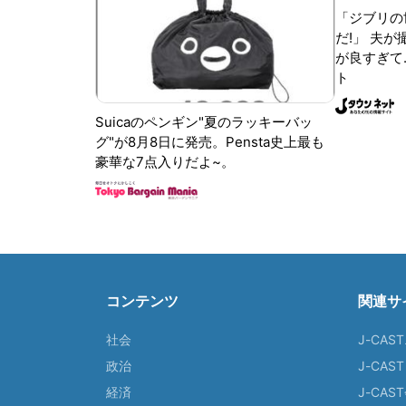
「ジブリの
だ!」 夫
が良すぎて.
ト
Suicaのペンギン"夏のラッキーバッ
グ"が8月8日に発売。Pensta史上最も
豪華な7点入りだよ~。
コンテンツ
関連サ
社会
J-CAS
政治
J-CAS
経済
J-CA