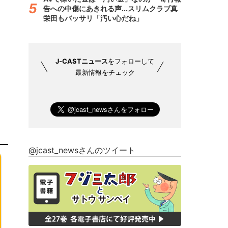
告への中傷にあきれる声...スリムクラブ真
栄田もバッサリ「汚い心だね」
J-CASTニュース
をフォローして
最新情報をチェック
@jcast_newsさんのツイート