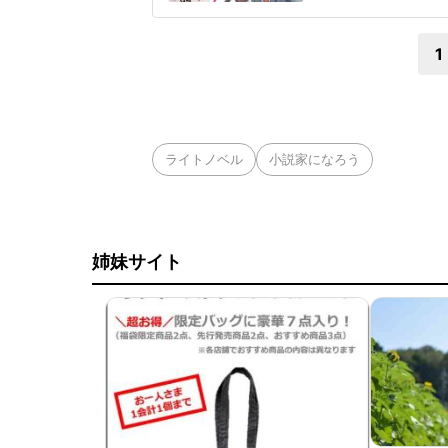
信・出版停止すると
んと原作の那珂山み
1
ライトノベル
小説家になろう
姉妹サイト