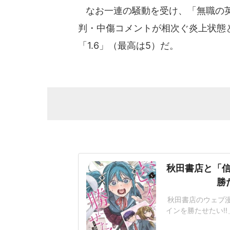
なお一連の騒動を受け、「無職の英
判・中傷コメントが相次ぐ炎上状態と
「1.6」（最高は5）だ。
秋田書店と「信
勝
秋田書店のウェブ
インを勝たせたい!!
しくなったため」