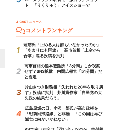
ト 「りくりゅう」アイスショーで
J-CAST ニュース
コメントランキング
蓮舫氏「止める人は誰もいなかったのか」
「あまりにも愕然」 高市首相「上空から
合掌」巡る投稿を批判
高市首相の熊本避難所「3分間」しか視察
せず？SNS拡散 内閣広報官「51分間」だ
と否定
片山さつき財務相「失われた28年を取り戻
す」投稿に批判 芥川賞作家「自民党の大
失政の結果だろう」
広島原爆の日、小沢一郎氏が高市政権を
「戦前回帰路線」と非難 「この国は再び
滅亡に向かいかねない」
AVで稼いだ金は「汚い金」なのか 寄付報