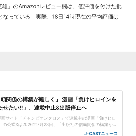
雄」のAmazonレビュー欄は、低評価を付けた批
なっている。実際、18日14時現在の平均評価は
頼関係の構築が難しく」 漫画「負けヒロインを
たせたい!!」、連載中止&出版停止へ
漫画サイト「チャンピオンクロス」で連載中の漫画「負けヒロ
」の公式Xは2026年7月23日、「出版社の信頼関係の構築が難
として、同日の更新で連載を中止するとともに、26年末で配
J-CASTニュース