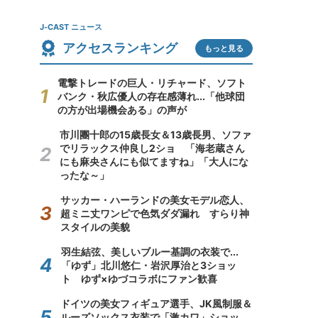
J-CAST ニュース
アクセスランキング
もっと見る
電撃トレードの巨人・リチャード、ソフト
バンク・秋広優人の存在感薄れ...「他球団
の方が出場機会ある」の声が
市川團十郎の15歳長女＆13歳長男、ソファ
でリラックス仲良し2ショ 「海老蔵さん
にも麻央さんにも似てますね」「大人にな
ったな～」
サッカー・ハーランドの美女モデル恋人、
超ミニ丈ワンピで色気ダダ漏れ すらり神
スタイルの美貌
羽生結弦、美しいブルー基調の衣装で...
「ゆず」北川悠仁・岩沢厚治と3ショッ
ト ゆず×ゆづコラボにファン歓喜
ドイツの美女フィギュア選手、JK風制服＆
ルーズソックス衣装で「激カワ」ショッ