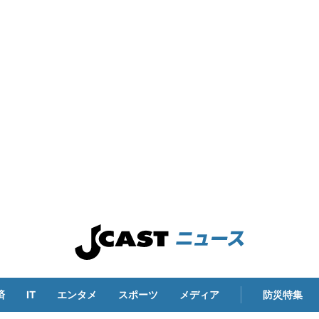
済
IT
エンタメ
スポーツ
メディア
防災特集