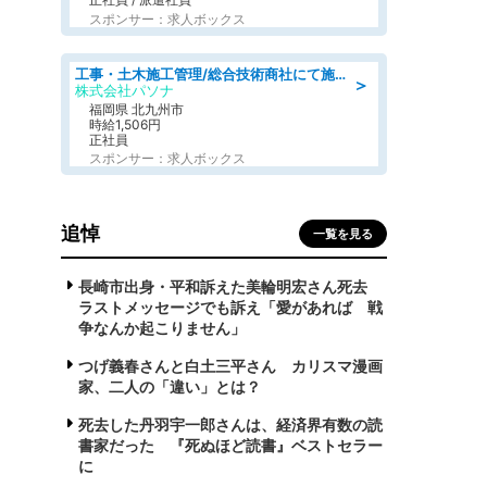
スポンサー：求人ボックス
工事・土木施工管理/総合技術商社にて施工管理のお仕事/即日勤務可/車通勤可/工事・土木施工管理/生産・品質管理
＞
株式会社パソナ
福岡県 北九州市
時給1,506円
正社員
スポンサー：求人ボックス
追悼
一覧を見る
長崎市出身・平和訴えた美輪明宏さん死去
ラストメッセージでも訴え「愛があれば 戦
争なんか起こりません」
つげ義春さんと白土三平さん カリスマ漫画
家、二人の「違い」とは？
死去した丹羽宇一郎さんは、経済界有数の読
書家だった 『死ぬほど読書』ベストセラー
に