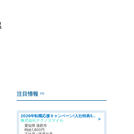
解
注目情報
PR
2026年転職応援キャンペーン!入社特典58万円/デンソーで働こう!自動車工場で小型部品の検査業務 denso aichi
＞
株式会社テクノスマイル
愛知県 蒲郡市
時給1,800円
正社員 / 派遣社員