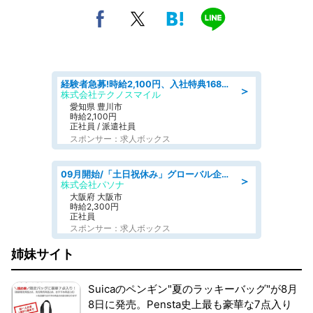
経験者急募!時給2,100円、入社特典168万円の自動車製造業務/トヨタ自動車/tutumi
＞
株式会社テクノスマイル
愛知県 豊川市
時給2,100円
正社員 / 派遣社員
スポンサー：求人ボックス
09月開始/「土日祝休み」グローバル企業での産業保健のお仕事/保健師/高時給/残業なし/服装自由
＞
株式会社パソナ
大阪府 大阪市
時給2,300円
正社員
スポンサー：求人ボックス
姉妹サイト
Suicaのペンギン"夏のラッキーバッグ"が8月
8日に発売。Pensta史上最も豪華な7点入り