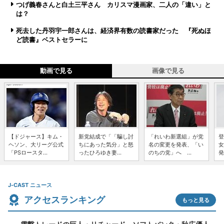
つげ義春さんと白土三平さん カリスマ漫画家、二人の「違い」と
は？
死去した丹羽宇一郎さんは、経済界有数の読書家だった 『死ぬほ
ど読書』ベストセラーに
動画で見る
画像で見る
【ドジャース】キム・
新党結成で「「騙し討
「れいわ新選組」が党
登
ヘソン、大リーグ公式
ちにあった気分」と怒
名の変更を発表、「い
女
「PSロースタ...
ったひろゆき妻...
のちの党」へ ...
発
J-CAST ニュース
アクセスランキング
もっと見る