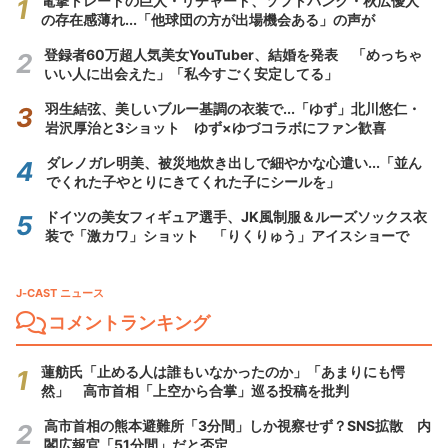
電撃トレードの巨人・リチャード、ソフトバンク・秋広優人
の存在感薄れ...「他球団の方が出場機会ある」の声が
登録者60万超人気美女YouTuber、結婚を発表 「めっちゃ
いい人に出会えた」「私今すごく安定してる」
羽生結弦、美しいブルー基調の衣装で...「ゆず」北川悠仁・
岩沢厚治と3ショット ゆず×ゆづコラボにファン歓喜
ダレノガレ明美、被災地炊き出しで細やかな心遣い...「並ん
でくれた子やとりにきてくれた子にシールを」
ドイツの美女フィギュア選手、JK風制服＆ルーズソックス衣
装で「激カワ」ショット 「りくりゅう」アイスショーで
J-CAST ニュース
コメントランキング
蓮舫氏「止める人は誰もいなかったのか」「あまりにも愕
然」 高市首相「上空から合掌」巡る投稿を批判
高市首相の熊本避難所「3分間」しか視察せず？SNS拡散 内
閣広報官「51分間」だと否定