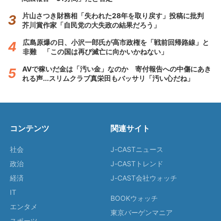
片山さつき財務相「失われた28年を取り戻す」投稿に批判
芥川賞作家「自民党の大失政の結果だろう」
広島原爆の日、小沢一郎氏が高市政権を「戦前回帰路線」と
非難 「この国は再び滅亡に向かいかねない」
AVで稼いだ金は「汚い金」なのか 寄付報告への中傷にあき
れる声...スリムクラブ真栄田もバッサリ「汚い心だね」
コンテンツ
関連サイト
社会
J-CASTニュース
政治
J-CASTトレンド
経済
J-CAST会社ウォッチ
IT
BOOKウォッチ
エンタメ
東京バーゲンマニア
スポーツ