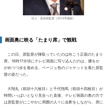
巨人・原辰徳監督（2014年撮影）
画面奥に映る「たまり席」で観戦
この日、原監督が陣取っていたのは向こう正面のたまり
席。16時17分頃にテレビ画面に写り込んだのは、腰をか
がめつつ歩を進める、ベージュ色のジャケットを着た原監
督の姿だった。
大翔丸（前頭十六枚目）と千代翔馬（前頭十四枚目）が
時間いっぱいとなり見合った直後、テレビ画面の奥の方で
は原監督がにこやかに周囲の人々に会釈をしながら、席に