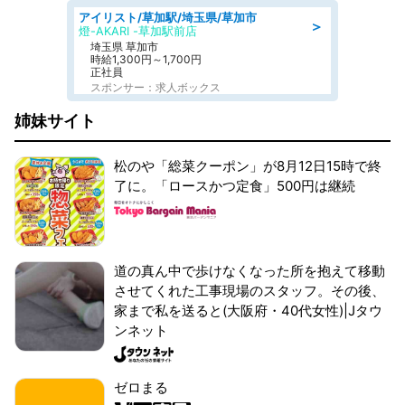
アイリスト/草加駅/埼玉県/草加市
＞
燈-AKARI -草加駅前店
埼玉県 草加市
時給1,300円～1,700円
正社員
スポンサー：求人ボックス
姉妹サイト
松のや「総菜クーポン」が8月12日15時で終
了に。「ロースかつ定食」500円は継続
道の真ん中で歩けなくなった所を抱えて移動
させてくれた工事現場のスタッフ。その後、
家まで私を送ると(大阪府・40代女性)|Jタウ
ンネット
ゼロまる