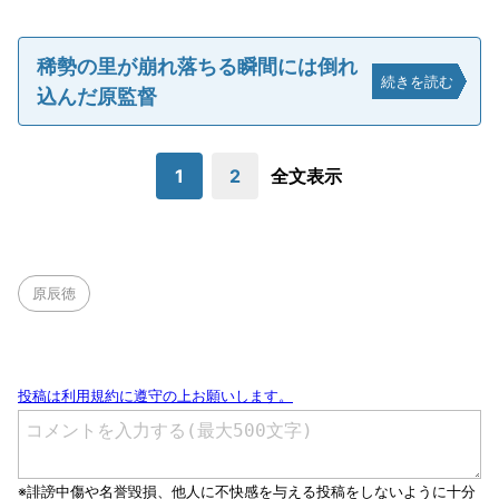
稀勢の里が崩れ落ちる瞬間には倒れ
続きを読む
込んだ原監督
1
2
全文表示
原辰徳