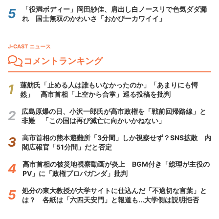
「役満ボディー」岡田紗佳、肩出し白ノースリで色気ダダ漏
れ 国士無双のかわいさ「おかぴーカワイイ」
J-CAST ニュース
コメントランキング
蓮舫氏「止める人は誰もいなかったのか」「あまりにも愕
然」 高市首相「上空から合掌」巡る投稿を批判
広島原爆の日、小沢一郎氏が高市政権を「戦前回帰路線」と
非難 「この国は再び滅亡に向かいかねない」
高市首相の熊本避難所「3分間」しか視察せず？SNS拡散 内
閣広報官「51分間」だと否定
高市首相の被災地視察動画が炎上 BGM付き「総理が主役の
PV」に「政権プロパガンダ」批判
処分の東大教授が大学サイトに仕込んだ「不適切な言葉」と
は？ 各紙は「六四天安門」と報道も...大学側は説明拒否