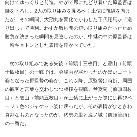
向けてゆっくりと前進。やがて席にたどり着いた原監督は
腰を下ろし、2人の取り組みを見るべく土俵に視線を向け
たが、その瞬間、大翔丸を変化でかわした千代翔馬が「送
り出し」で勝利。わずか数秒間の短い取り組みだったため
勝負が決まった瞬間を見逃したのか、中継の中の原監督は
一瞬キョトンとした表情を浮かべていた。
次の取り組みである矢後（前頭十三枚目）と豊山（前頭
十四枚目）の一戦では、会場内が寒かったのか黒いコート
姿となった原監督の姿が。これ以降、原監督は時折、周囲
の観客と言葉を交わしつつ相撲を観戦。琴奨菊（前頭四枚
目）と碧山（前頭五枚目）が土俵に上がった際には再びベ
ージュ色のジャケット姿に戻ったが、その表情がひときわ
真剣なものとなったのが、稀勢の里と逸ノ城（前頭筆頭）
の一番だ。