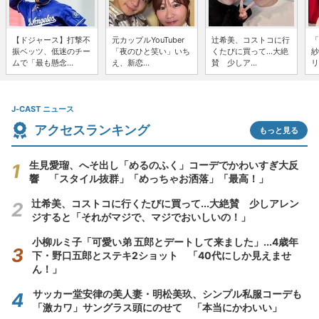
【ドジャース】打撃不
元カップルYouTuber
辻希美、コストコに行
「
振ベッツ、低迷のチー
「夜のひと笑い」いち
くたびに買って...大絶
紗
ムで「最も懸念...
え、新恋...
賛 少しア...
リ
J-CAST ニュース
アクセスランキング
もっと見る
生見愛瑠、へそ出し「めるのふく」コーデでかわいすぎ大反
響 「スタイル抜群」「めっちゃお洒落」「最高！」
辻希美、コストコに行くたびに買って...大絶賛 少しアレン
ジすると「それがマジで、マジでおいしいの！」
小柳ルミ子「可愛い弟 五郎とデートして来ました」...4歳年
下・野口五郎とステキ2ショット 「40代にしか見えませ
ん！」
サッカー堂安律の美人妻・明松美玖、シンプル私服コーデも
「激カワ」サングラス頭にのせて 「本当にかわいい」