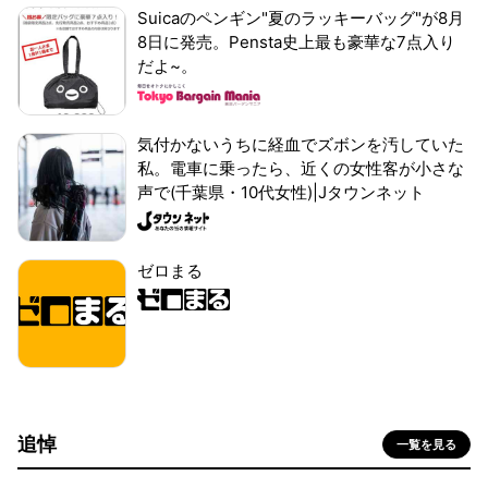
Suicaのペンギン"夏のラッキーバッグ"が8月
8日に発売。Pensta史上最も豪華な7点入り
だよ~。
気付かないうちに経血でズボンを汚していた
私。電車に乗ったら、近くの女性客が小さな
声で(千葉県・10代女性)|Jタウンネット
ゼロまる
追悼
一覧を見る