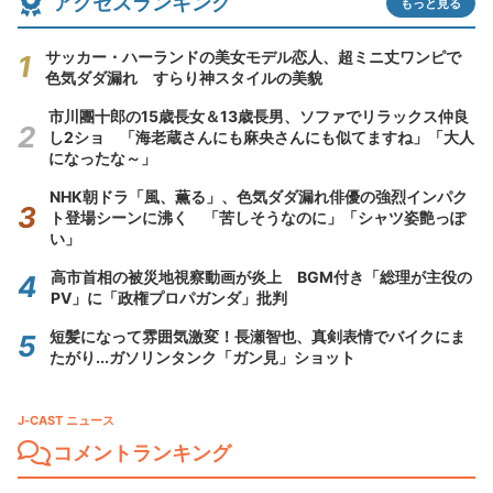
アクセスランキング
もっと見る
サッカー・ハーランドの美女モデル恋人、超ミニ丈ワンピで
色気ダダ漏れ すらり神スタイルの美貌
市川團十郎の15歳長女＆13歳長男、ソファでリラックス仲良
し2ショ 「海老蔵さんにも麻央さんにも似てますね」「大人
になったな～」
NHK朝ドラ「風、薫る」、色気ダダ漏れ俳優の強烈インパク
ト登場シーンに沸く 「苦しそうなのに」「シャツ姿艶っぽ
い」
高市首相の被災地視察動画が炎上 BGM付き「総理が主役の
PV」に「政権プロパガンダ」批判
短髪になって雰囲気激変！長瀬智也、真剣表情でバイクにま
たがり...ガソリンタンク「ガン見」ショット
J-CAST ニュース
コメントランキング