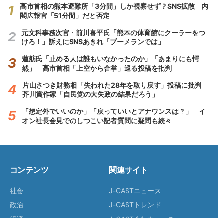
高市首相の熊本避難所「3分間」しか視察せず？SNS拡散 内
閣広報官「51分間」だと否定
元文科事務次官・前川喜平氏「熊本の体育館にクーラーをつ
けろ！」訴えにSNSあきれ「ブーメランでは」
蓮舫氏「止める人は誰もいなかったのか」「あまりにも愕
然」 高市首相「上空から合掌」巡る投稿を批判
片山さつき財務相「失われた28年を取り戻す」投稿に批判
芥川賞作家「自民党の大失政の結果だろう」
「想定外でいいのか」「戻っていいとアナウンスは？」 イ
オン社長会見でのしつこい記者質問に疑問も続々
コンテンツ
関連サイト
社会
J-CASTニュース
政治
J-CASTトレンド