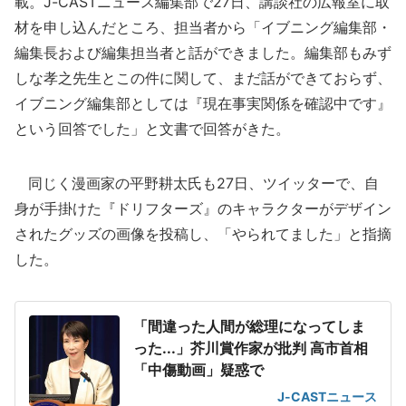
載。J-CASTニュース編集部で27日、講談社の広報室に取
材を申し込んだところ、担当者から「イブニング編集部・
編集長および編集担当者と話ができました。編集部もみず
しな孝之先生とこの件に関して、まだ話ができておらず、
イブニング編集部としては『現在事実関係を確認中です』
という回答でした」と文書で回答がきた。
同じく漫画家の平野耕太氏も27日、ツイッターで、自
身が手掛けた『ドリフターズ』のキャラクターがデザイン
されたグッズの画像を投稿し、「やられてました」と指摘
した。
「間違った人間が総理になってしま
った...」芥川賞作家が批判 高市首相
「中傷動画」疑惑で
J-CASTニュース