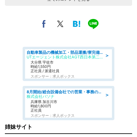
自動車製品の機械加工・部品運搬/寮完備/日払い/工場・製造
＞
UTエージェント株式会社AGT西日本第二CU
大分県 宇佐市
時給1,550円
正社員 / 派遣社員
スポンサー：求人ボックス
8月開始/総合設備会社での営業・事務のお仕事/即日勤務可/車通勤可/営業/営業事務
＞
株式会社パソナ
兵庫県 加古川市
時給1,800円
正社員
スポンサー：求人ボックス
姉妹サイト