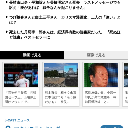
長崎市出身・平和訴えた美輪明宏さん死去 ラストメッセージでも
訴え「愛があれば 戦争なんか起こりません」
つげ義春さんと白土三平さん カリスマ漫画家、二人の「違い」と
は？
死去した丹羽宇一郎さんは、経済界有数の読書家だった 『死ぬほ
ど読書』ベストセラーに
動画で見る
画像で見る
「異物使用疑惑」元韓
熊本市長、相次ぐ余震
広島原爆の日、小沢一
張
国セーブ王、出場停止
に本音ぽつり「もう嫌
郎氏が高市政権を「戦
ォ
明けマウンドで...
だなぁ」 被災...
前回帰路線」と...
気
J-CAST ニュース