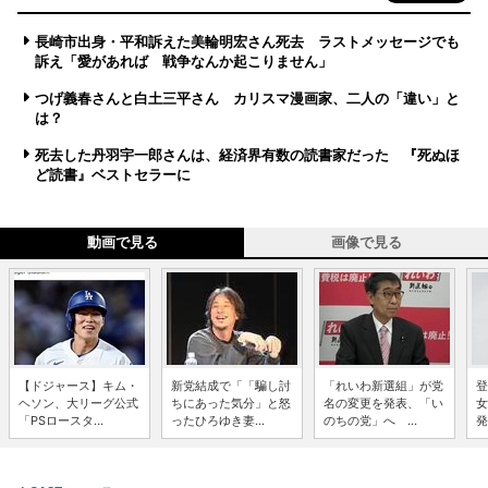
長崎市出身・平和訴えた美輪明宏さん死去 ラストメッセージでも
訴え「愛があれば 戦争なんか起こりません」
つげ義春さんと白土三平さん カリスマ漫画家、二人の「違い」と
は？
死去した丹羽宇一郎さんは、経済界有数の読書家だった 『死ぬほ
ど読書』ベストセラーに
動画で見る
画像で見る
【ドジャース】キム・
新党結成で「「騙し討
「れいわ新選組」が党
登
ヘソン、大リーグ公式
ちにあった気分」と怒
名の変更を発表、「い
女
「PSロースタ...
ったひろゆき妻...
のちの党」へ ...
発