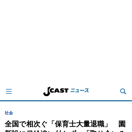
社会
全国で相次ぐ「保育士大量退職」 園