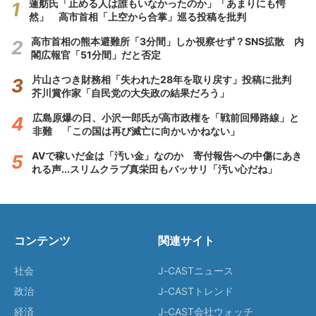
蓮舫氏「止める人は誰もいなかったのか」「あまりにも愕
然」 高市首相「上空から合掌」巡る投稿を批判
高市首相の熊本避難所「3分間」しか視察せず？SNS拡散 内
閣広報官「51分間」だと否定
片山さつき財務相「失われた28年を取り戻す」投稿に批判
芥川賞作家「自民党の大失政の結果だろう」
広島原爆の日、小沢一郎氏が高市政権を「戦前回帰路線」と
非難 「この国は再び滅亡に向かいかねない」
AVで稼いだ金は「汚い金」なのか 寄付報告への中傷にあき
れる声...スリムクラブ真栄田もバッサリ「汚い心だね」
コンテンツ
関連サイト
社会
J-CASTニュース
政治
J-CASTトレンド
経済
J-CAST会社ウォッチ