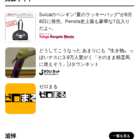
Suicaのペンギン"夏のラッキーバッグ"が8月
8日に発売。Pensta史上最も豪華な7点入り
だよ~。
どうしてこうなった あまりにも〝生き物〟っ
ぽいナスに3.9万人驚がく「そのまま精霊馬
に使えそう」|Jタウンネット
ゼロまる
追悼
一覧を見る