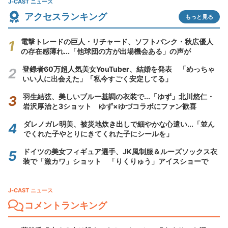
J-CAST ニュース
アクセスランキング
もっと見る
電撃トレードの巨人・リチャード、ソフトバンク・秋広優人
の存在感薄れ...「他球団の方が出場機会ある」の声が
登録者60万超人気美女YouTuber、結婚を発表 「めっちゃ
いい人に出会えた」「私今すごく安定してる」
羽生結弦、美しいブルー基調の衣装で...「ゆず」北川悠仁・
岩沢厚治と3ショット ゆず×ゆづコラボにファン歓喜
ダレノガレ明美、被災地炊き出しで細やかな心遣い...「並ん
でくれた子やとりにきてくれた子にシールを」
ドイツの美女フィギュア選手、JK風制服＆ルーズソックス衣
装で「激カワ」ショット 「りくりゅう」アイスショーで
J-CAST ニュース
コメントランキング