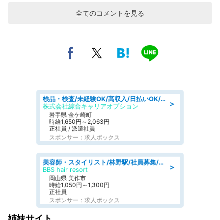
全てのコメントを見る
検品・検査/未経験OK/高収入/日払いOK/交替制/20・30・40代活躍中
＞
株式会社綜合キャリアオプション
岩手県 金ケ崎町
時給1,650円～2,063円
正社員 / 派遣社員
スポンサー：求人ボックス
美容師・スタイリスト/林野駅/社員募集/8月7日更新
＞
BBS hair resort
岡山県 美作市
時給1,050円～1,300円
正社員
スポンサー：求人ボックス
姉妹サイト