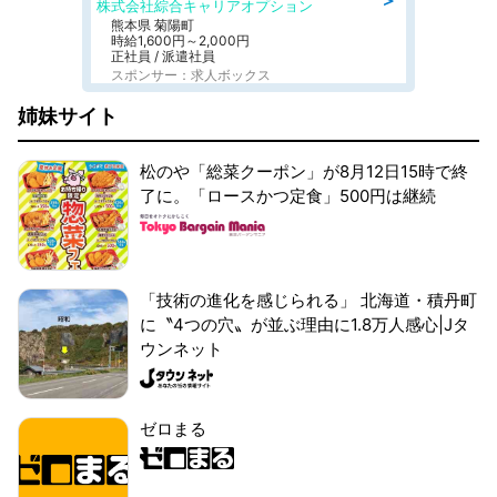
株式会社綜合キャリアオプション
熊本県 菊陽町
時給1,600円～2,000円
正社員 / 派遣社員
スポンサー：求人ボックス
姉妹サイト
松のや「総菜クーポン」が8月12日15時で終
了に。「ロースかつ定食」500円は継続
「技術の進化を感じられる」 北海道・積丹町
に〝4つの穴〟が並ぶ理由に1.8万人感心|Jタ
ウンネット
ゼロまる