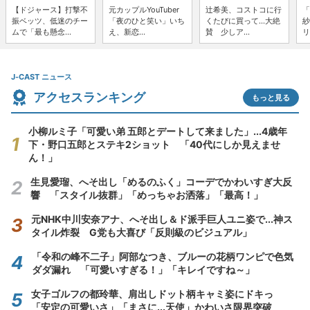
【ドジャース】打撃不
元カップルYouTuber
辻希美、コストコに行
「
振ベッツ、低迷のチー
「夜のひと笑い」いち
くたびに買って...大絶
紗
ムで「最も懸念...
え、新恋...
賛 少しア...
リ
J-CAST ニュース
アクセスランキング
もっと見る
小柳ルミ子「可愛い弟 五郎とデートして来ました」...4歳年
下・野口五郎とステキ2ショット 「40代にしか見えませ
ん！」
生見愛瑠、へそ出し「めるのふく」コーデでかわいすぎ大反
響 「スタイル抜群」「めっちゃお洒落」「最高！」
元NHK中川安奈アナ、へそ出し＆ド派手巨人ユニ姿で...神ス
タイル炸裂 G党も大喜び「反則級のビジュアル」
「令和の峰不二子」阿部なつき、ブルーの花柄ワンピで色気
ダダ漏れ 「可愛いすぎる！」「キレイですね～」
女子ゴルフの都玲華、肩出しドット柄キャミ姿にドキっ
「安定の可愛いさ」「まさに...天使」かわいさ限界突破