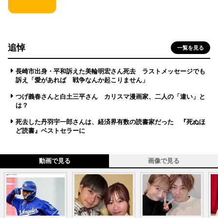
追悼
一覧を見る
長崎市出身・平和訴えた美輪明宏さん死去 ラストメッセージでも
訴え「愛があれば 戦争なんか起こりません」
つげ義春さんと白土三平さん カリスマ漫画家、二人の「違い」と
は？
死去した丹羽宇一郎さんは、経済界有数の読書家だった 『死ぬほ
ど読書』ベストセラーに
動画で見る
画像で見る