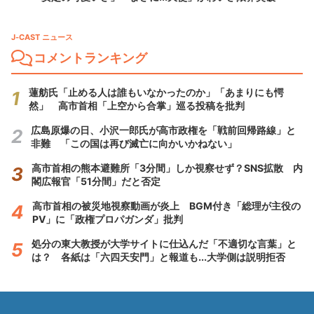
J-CAST ニュース
コメントランキング
蓮舫氏「止める人は誰もいなかったのか」「あまりにも愕
然」 高市首相「上空から合掌」巡る投稿を批判
広島原爆の日、小沢一郎氏が高市政権を「戦前回帰路線」と
非難 「この国は再び滅亡に向かいかねない」
高市首相の熊本避難所「3分間」しか視察せず？SNS拡散 内
閣広報官「51分間」だと否定
高市首相の被災地視察動画が炎上 BGM付き「総理が主役の
PV」に「政権プロパガンダ」批判
処分の東大教授が大学サイトに仕込んだ「不適切な言葉」と
は？ 各紙は「六四天安門」と報道も...大学側は説明拒否