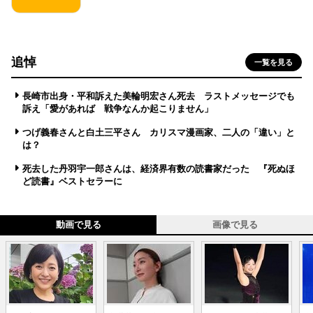
追悼
一覧を見る
長崎市出身・平和訴えた美輪明宏さん死去 ラストメッセージでも
訴え「愛があれば 戦争なんか起こりません」
つげ義春さんと白土三平さん カリスマ漫画家、二人の「違い」と
は？
死去した丹羽宇一郎さんは、経済界有数の読書家だった 『死ぬほ
ど読書』ベストセラーに
動画で見る
画像で見る