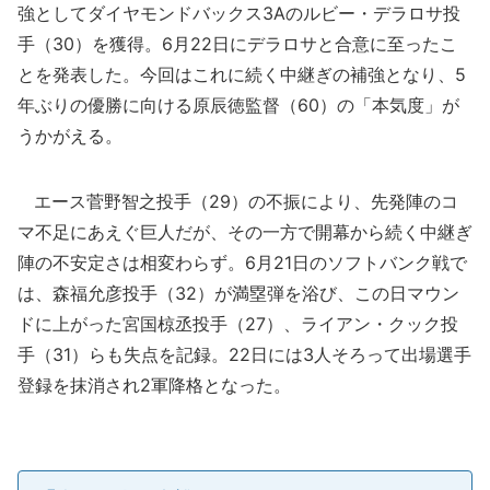
強としてダイヤモンドバックス3Aのルビー・デラロサ投
手（30）を獲得。6月22日にデラロサと合意に至ったこ
とを発表した。今回はこれに続く中継ぎの補強となり、5
年ぶりの優勝に向ける原辰徳監督（60）の「本気度」が
うかがえる。
エース菅野智之投手（29）の不振により、先発陣のコ
マ不足にあえぐ巨人だが、その一方で開幕から続く中継ぎ
陣の不安定さは相変わらず。6月21日のソフトバンク戦で
は、森福允彦投手（32）が満塁弾を浴び、この日マウン
ドに上がった宮国椋丞投手（27）、ライアン・クック投
手（31）らも失点を記録。22日には3人そろって出場選手
登録を抹消され2軍降格となった。