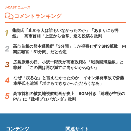
J-CAST ニュース
コメントランキング
蓮舫氏「止める人は誰もいなかったのか」「あまりにも愕
然」 高市首相「上空から合掌」巡る投稿を批判
高市首相の熊本避難所「3分間」しか視察せず？SNS拡散 内
閣広報官「51分間」だと否定
広島原爆の日、小沢一郎氏が高市政権を「戦前回帰路線」と
非難 「この国は再び滅亡に向かいかねない」
なぜ「戻るな」と言えなかったのか イオン爆発事故で斎藤
幸平氏も逡巡「ボクもできなかっただろうなあ」
高市首相の被災地視察動画が炎上 BGM付き「総理が主役の
PV」に「政権プロパガンダ」批判
コンテンツ
関連サイト