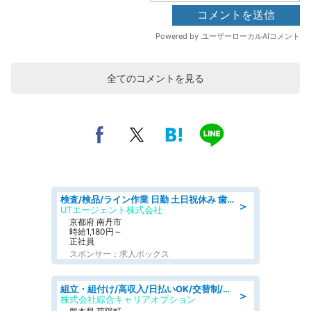
全てのコメントを見る
検査/検品/ライン作業 日勤 土日祝休み 歯科模型製造 有償休憩あり 残業ほぼなし
＞
UTエージェント株式会社
京都府 南丹市
時給1,180円～
正社員
スポンサー：求人ボックス
組立・組付け/高収入/日払いOK/交替制/20・30・40代活躍中/製造 工場
＞
株式会社綜合キャリアオプション