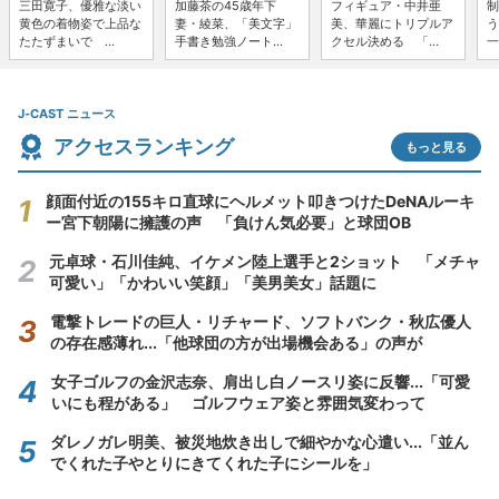
三田寛子、優雅な淡い
加藤茶の45歳年下
フィギュア・中井亜
制
黄色の着物姿で上品な
妻・綾菜、「美文字」
美、華麗にトリプルア
う
たたずまいで ...
手書き勉強ノート...
クセル決める 「...
一
J-CAST ニュース
アクセスランキング
もっと見る
顔面付近の155キロ直球にヘルメット叩きつけたDeNAルーキ
ー宮下朝陽に擁護の声 「負けん気必要」と球団OB
元卓球・石川佳純、イケメン陸上選手と2ショット 「メチャ
可愛い」「かわいい笑顔」「美男美女」話題に
電撃トレードの巨人・リチャード、ソフトバンク・秋広優人
の存在感薄れ...「他球団の方が出場機会ある」の声が
女子ゴルフの金沢志奈、肩出し白ノースリ姿に反響...「可愛
いにも程がある」 ゴルフウェア姿と雰囲気変わって
ダレノガレ明美、被災地炊き出しで細やかな心遣い...「並ん
でくれた子やとりにきてくれた子にシールを」