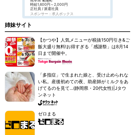
熊本県 菊陽町
時給1,600円～2,000円
正社員 / 派遣社員
スポンサー：求人ボックス
姉妹サイト
【かつや】人気メニューが税抜150円引き&ご
飯大盛り無料!お得すぎる「感謝祭」は8月14
日まで開催中。
「多指症」で生まれた娘と、受け止められな
い私。産後初めての夜、助産師がミルクをあ
げてるのを見て...(静岡県・20代女性)|Jタウ
ンネット
ゼロまる