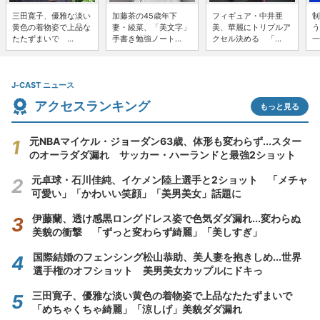
三田寛子、優雅な淡い
加藤茶の45歳年下
フィギュア・中井亜
制
黄色の着物姿で上品な
妻・綾菜、「美文字」
美、華麗にトリプルア
う
たたずまいで ...
手書き勉強ノート...
クセル決める 「...
一
J-CAST ニュース
アクセスランキング
もっと見る
元NBAマイケル・ジョーダン63歳、体形も変わらず...スター
のオーラダダ漏れ サッカー・ハーランドと最強2ショット
元卓球・石川佳純、イケメン陸上選手と2ショット 「メチャ
可愛い」「かわいい笑顔」「美男美女」話題に
伊藤蘭、透け感黒ロングドレス姿で色気ダダ漏れ...変わらぬ
美貌の衝撃 「ずっと変わらず綺麗」「美しすぎ」
国際結婚のフェンシング松山恭助、美人妻を抱きしめ...世界
選手権のオフショット 美男美女カップルにドキっ
三田寛子、優雅な淡い黄色の着物姿で上品なたたずまいで
「めちゃくちゃ綺麗」「涼しげ」美貌ダダ漏れ