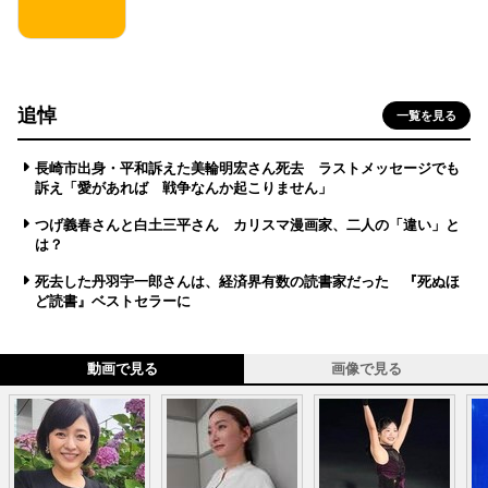
追悼
一覧を見る
長崎市出身・平和訴えた美輪明宏さん死去 ラストメッセージでも
訴え「愛があれば 戦争なんか起こりません」
つげ義春さんと白土三平さん カリスマ漫画家、二人の「違い」と
は？
死去した丹羽宇一郎さんは、経済界有数の読書家だった 『死ぬほ
ど読書』ベストセラーに
動画で見る
画像で見る