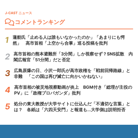
J-CAST ニュース
コメントランキング
蓮舫氏「止める人は誰もいなかったのか」「あまりにも愕
然」 高市首相「上空から合掌」巡る投稿を批判
高市首相の熊本避難所「3分間」しか視察せず？SNS拡散 内
閣広報官「51分間」だと否定
広島原爆の日、小沢一郎氏が高市政権を「戦前回帰路線」と
非難 「この国は再び滅亡に向かいかねない」
高市首相の被災地視察動画が炎上 BGM付き「総理が主役の
PV」に「政権プロパガンダ」批判
処分の東大教授が大学サイトに仕込んだ「不適切な言葉」と
は？ 各紙は「六四天安門」と報道も...大学側は説明拒否