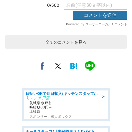
全てのコメントを見る
日払いOKで即日収入/キッチンスタッフ/「原付免許必須」デリバリー業務など、自己成長可能な幅広い仕事に挑戦!髪型自由&ピアス・ネイルOK/茨城県/水戸市
＞
肉メシ 水戸店
茨城県 水戸市
時給1,100円～
正社員
スポンサー：求人ボックス
ホールスタッフ/「未経験者さん&バイトデビューも大歓迎」残業ほぼなし×1日3時間〜勤務OK!フォロー体制も充実/広島県/広島市南区