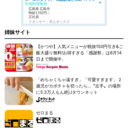
＞
中国料理敦煌
広島県 広島市
時給1,150円～
正社員
スポンサー：求人ボックス
姉妹サイト
【かつや】人気メニューが税抜150円引き&ご
飯大盛り無料!お得すぎる「感謝祭」は8月14
日まで開催中。
「めちゃくちゃ遠すぎ」「可愛すぎます」 2
歳児がカボチャを切ったら...〝左手〟の場所
に5.3万人もん絶|Jタウンネット
ゼロまる