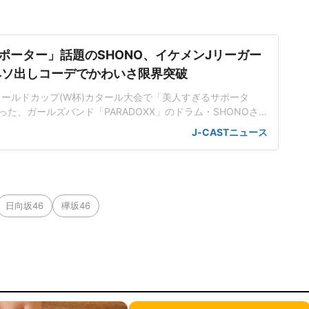
ポーター」話題のSHONO、イケメンJリーガー
ヘソ出しコーデでかわいさ限界突破
ワールドカップ(W杯)カタール大会で「美人すぎるサポータ
た、ガールズバンド「PARADOXX」のドラム・SHONOさ
年6月17日、自身のインスタグラムを更新。夫で、名古屋グランパ
J-CASTニュース
選手(32)との2ショットを披露した。「初夫婦観戦!!!!」SHO
ンスvsセネガル」とコメントを添えて、ドット柄トップスとデ
日向坂46
欅坂46