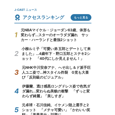
J-CAST ニュース
アクセスランキング
もっと見る
元NBAマイケル・ジョーダン63歳、体形も
変わらず...スターのオーラダダ漏れ サッ
カー・ハーランドと最強2ショット
小柳ルミ子「可愛い弟 五郎とデートして来
ました」...4歳年下・野口五郎とステキ2シ
ョット 「40代にしか見えません！」
元NHK中川安奈アナ、へそ出し＆ド派手巨
人ユニ姿で...神スタイル炸裂 G党も大喜
び「反則級のビジュアル」
伊藤蘭、透け感黒ロングドレス姿で色気ダ
ダ漏れ...変わらぬ美貌の衝撃 「ずっと変
わらず綺麗」「美しすぎ」
元卓球・石川佳純、イケメン陸上選手と2
ショット 「メチャ可愛い」「かわいい笑
顔」「美男美女」話題に