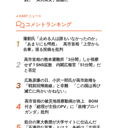
J-CAST ニュース
コメントランキング
蓮舫氏「止める人は誰もいなかったのか」
「あまりにも愕然」 高市首相「上空から
合掌」巡る投稿を批判
高市首相の熊本避難所「3分間」しか視察
せず？SNS拡散 内閣広報官「51分間」だ
と否定
広島原爆の日、小沢一郎氏が高市政権を
「戦前回帰路線」と非難 「この国は再び
滅亡に向かいかねない」
高市首相の被災地視察動画が炎上 BGM
付き「総理が主役のPV」に「政権プロパ
ガンダ」批判
処分の東大教授が大学サイトに仕込んだ
「不適切な言葉」とは？ 各紙は「六四天