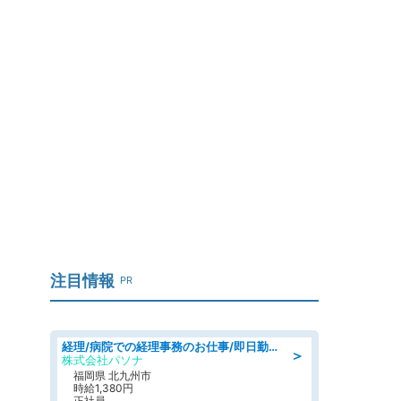
」
注目情報
PR
経理/病院での経理事務のお仕事/即日勤務可/車通勤可/経理/一般事務
＞
株式会社パソナ
福岡県 北九州市
時給1,380円
正社員