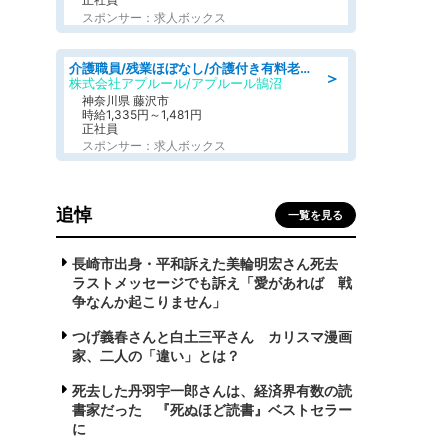
スポンサー：求人ボックス
介護職員/残業ほぼなし/介護付き有料老人ホームの介護士/夜勤専従
＞
株式会社アプルール/アプルール鵠沼
神奈川県 藤沢市
時給1,335円～1,481円
正社員
スポンサー：求人ボックス
追悼
一覧を見る
長崎市出身・平和訴えた美輪明宏さん死去
ラストメッセージでも訴え「愛があれば 戦
争なんか起こりません」
つげ義春さんと白土三平さん カリスマ漫画
家、二人の「違い」とは？
死去した丹羽宇一郎さんは、経済界有数の読
書家だった 『死ぬほど読書』ベストセラー
に