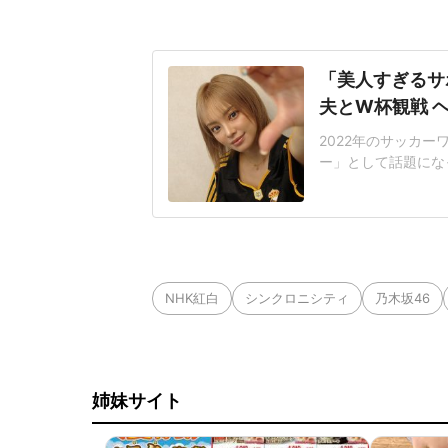
「美人すぎるサ
夫とW杯観戦 
2022年のサッカー
ー」として話題になっ
ん(31)が2026
スに所属する山岸祐也
NOさんは、「フラ
NHK紅白
シンクロニシティ
乃木坂46
姉妹サイト