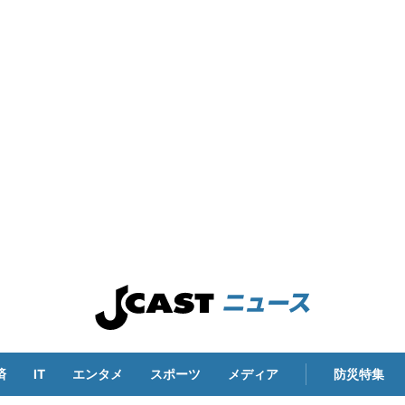
済
IT
エンタメ
スポーツ
メディア
防災特集