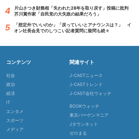
片山さつき財務相「失われた28年を取り戻す」投稿に批判
芥川賞作家「自民党の大失政の結果だろう」
「想定外でいいのか」「戻っていいとアナウンスは？」 イ
オン社長会見でのしつこい記者質問に疑問も続々
コンテンツ
関連サイト
社会
J-CASTニュース
政治
J-CASTトレンド
経済
J-CAST会社ウォッチ
IT
BOOKウォッチ
エンタメ
東京バーゲンマニア
スポーツ
Jタウンネット
メディア
ゼロまる