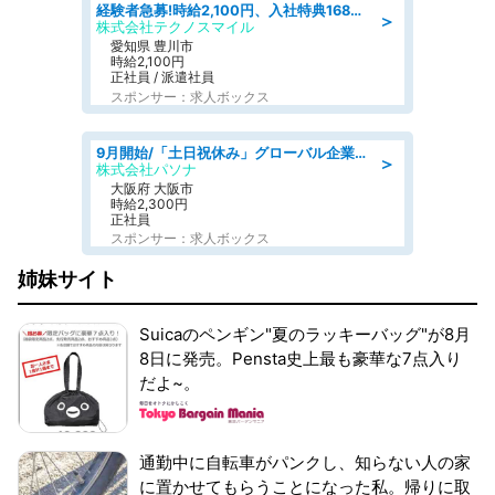
経験者急募!時給2,100円、入社特典168万円の自動車製造業務/トヨタ自動車/tutumi
＞
株式会社テクノスマイル
愛知県 豊川市
時給2,100円
正社員 / 派遣社員
スポンサー：求人ボックス
9月開始/「土日祝休み」グローバル企業での産業保健のお仕事/保健師/高時給/残業なし/服装自由
＞
株式会社パソナ
大阪府 大阪市
時給2,300円
正社員
スポンサー：求人ボックス
姉妹サイト
Suicaのペンギン"夏のラッキーバッグ"が8月
8日に発売。Pensta史上最も豪華な7点入り
だよ~。
通勤中に自転車がパンクし、知らない人の家
に置かせてもらうことになった私。帰りに取