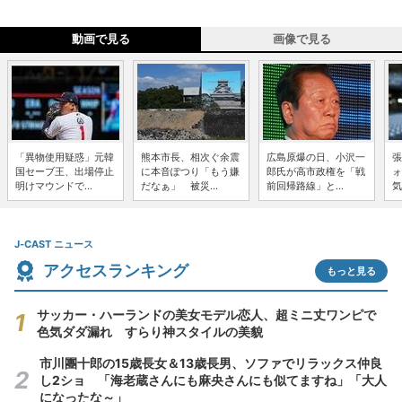
動画で見る
画像で見る
「異物使用疑惑」元韓
熊本市長、相次ぐ余震
広島原爆の日、小沢一
張
国セーブ王、出場停止
に本音ぽつり「もう嫌
郎氏が高市政権を「戦
ォ
明けマウンドで...
だなぁ」 被災...
前回帰路線」と...
気
J-CAST ニュース
アクセスランキング
もっと見る
サッカー・ハーランドの美女モデル恋人、超ミニ丈ワンピで
色気ダダ漏れ すらり神スタイルの美貌
市川團十郎の15歳長女＆13歳長男、ソファでリラックス仲良
し2ショ 「海老蔵さんにも麻央さんにも似てますね」「大人
になったな～」