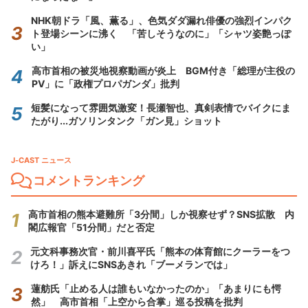
NHK朝ドラ「風、薫る」、色気ダダ漏れ俳優の強烈インパク
ト登場シーンに沸く 「苦しそうなのに」「シャツ姿艶っぽ
い」
高市首相の被災地視察動画が炎上 BGM付き「総理が主役の
PV」に「政権プロパガンダ」批判
短髪になって雰囲気激変！長瀬智也、真剣表情でバイクにま
たがり...ガソリンタンク「ガン見」ショット
J-CAST ニュース
コメントランキング
高市首相の熊本避難所「3分間」しか視察せず？SNS拡散 内
閣広報官「51分間」だと否定
元文科事務次官・前川喜平氏「熊本の体育館にクーラーをつ
けろ！」訴えにSNSあきれ「ブーメランでは」
蓮舫氏「止める人は誰もいなかったのか」「あまりにも愕
然」 高市首相「上空から合掌」巡る投稿を批判