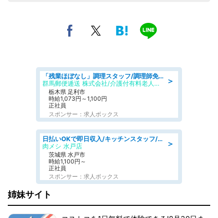
「残業ほぼなし」調理スタッフ/調理師免許必須/正職員/日勤のみ/介護付き有料老人ホーム/社会保障完備
＞
群馬郵便逓送 株式会社/介護付有料老人ホーム ふる里
栃木県 足利市
時給1,073円～1,100円
正社員
スポンサー：求人ボックス
日払いOKで即日収入/キッチンスタッフ/「原付免許必須」デリバリー業務など、自己成長可能な幅広い仕事に挑戦!髪型自由&ピアス・ネイルOK/茨城県/水戸市
＞
肉メシ 水戸店
茨城県 水戸市
時給1,100円～
正社員
スポンサー：求人ボックス
姉妹サイト