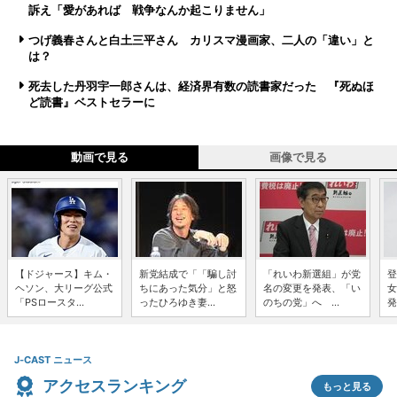
訴え「愛があれば 戦争なんか起こりません」
つげ義春さんと白土三平さん カリスマ漫画家、二人の「違い」と
は？
死去した丹羽宇一郎さんは、経済界有数の読書家だった 『死ぬほ
ど読書』ベストセラーに
動画で見る
画像で見る
【ドジャース】キム・
新党結成で「「騙し討
「れいわ新選組」が党
登
ヘソン、大リーグ公式
ちにあった気分」と怒
名の変更を発表、「い
女
「PSロースタ...
ったひろゆき妻...
のちの党」へ ...
発
J-CAST ニュース
アクセスランキング
もっと見る