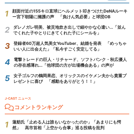
顔面付近の155キロ直球にヘルメット叩きつけたDeNAルーキ
ー宮下朝陽に擁護の声 「負けん気必要」と球団OB
ダレノガレ明美、被災地炊き出しで細やかな心遣い...「並ん
でくれた子やとりにきてくれた子にシールを」
登録者60万超人気美女YouTuber、結婚を発表 「めっちゃ
いい人に出会えた」「私今すごく安定してる」
電撃トレードの巨人・リチャード、ソフトバンク・秋広優人
の存在感薄れ...「他球団の方が出場機会ある」の声が
女子ゴルフの鶴岡果恋、オリックスのイケメン夫から貴重プ
レゼントに喜び 「感動をありがとう！！」
J-CAST ニュース
コメントランキング
蓮舫氏「止める人は誰もいなかったのか」「あまりにも愕
然」 高市首相「上空から合掌」巡る投稿を批判