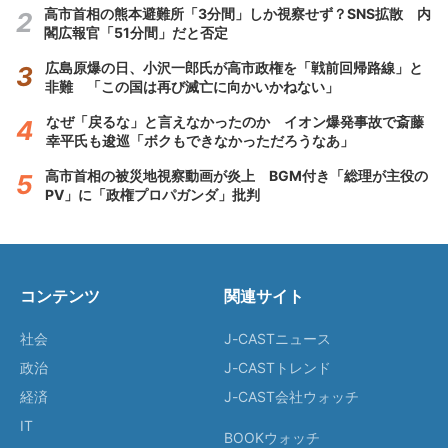
高市首相の熊本避難所「3分間」しか視察せず？SNS拡散 内
閣広報官「51分間」だと否定
広島原爆の日、小沢一郎氏が高市政権を「戦前回帰路線」と
非難 「この国は再び滅亡に向かいかねない」
なぜ「戻るな」と言えなかったのか イオン爆発事故で斎藤
幸平氏も逡巡「ボクもできなかっただろうなあ」
高市首相の被災地視察動画が炎上 BGM付き「総理が主役の
PV」に「政権プロパガンダ」批判
コンテンツ
関連サイト
社会
J-CASTニュース
政治
J-CASTトレンド
経済
J-CAST会社ウォッチ
IT
BOOKウォッチ