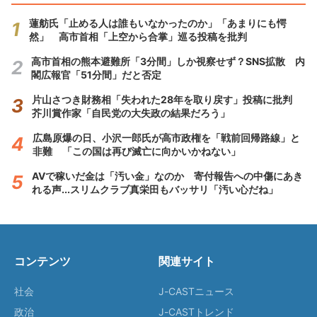
蓮舫氏「止める人は誰もいなかったのか」「あまりにも愕
然」 高市首相「上空から合掌」巡る投稿を批判
高市首相の熊本避難所「3分間」しか視察せず？SNS拡散 内
閣広報官「51分間」だと否定
片山さつき財務相「失われた28年を取り戻す」投稿に批判
芥川賞作家「自民党の大失政の結果だろう」
広島原爆の日、小沢一郎氏が高市政権を「戦前回帰路線」と
非難 「この国は再び滅亡に向かいかねない」
AVで稼いだ金は「汚い金」なのか 寄付報告への中傷にあき
れる声...スリムクラブ真栄田もバッサリ「汚い心だね」
コンテンツ
関連サイト
社会
J-CASTニュース
政治
J-CASTトレンド