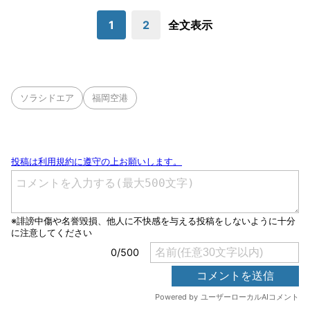
1
2
全文表示
ソラシドエア
福岡空港