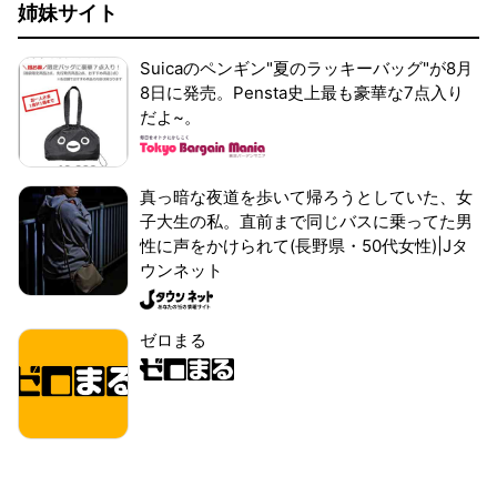
姉妹サイト
Suicaのペンギン"夏のラッキーバッグ"が8月
8日に発売。Pensta史上最も豪華な7点入り
だよ~。
真っ暗な夜道を歩いて帰ろうとしていた、女
子大生の私。直前まで同じバスに乗ってた男
性に声をかけられて(長野県・50代女性)|Jタ
ウンネット
ゼロまる