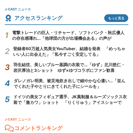
J-CAST ニュース
アクセスランキング
もっと見る
電撃トレードの巨人・リチャード、ソフトバンク・秋広優人
の存在感薄れ...「他球団の方が出場機会ある」の声が
登録者60万超人気美女YouTuber、結婚を発表 「めっちゃ
いい人に出会えた」「私今すごく安定してる」
羽生結弦、美しいブルー基調の衣装で...「ゆず」北川悠仁・
岩沢厚治と3ショット ゆず×ゆづコラボにファン歓喜
ダレノガレ明美、被災地炊き出しで細やかな心遣い...「並ん
でくれた子やとりにきてくれた子にシールを」
ドイツの美女フィギュア選手、JK風制服＆ルーズソックス衣
装で「激カワ」ショット 「りくりゅう」アイスショーで
J-CAST ニュース
コメントランキング