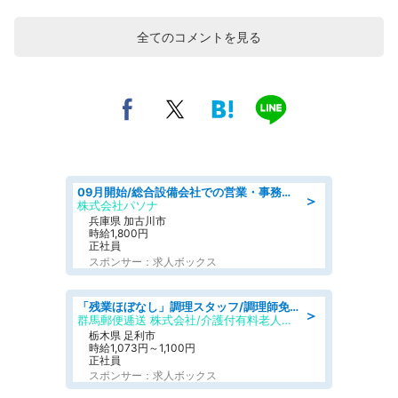
全てのコメントを見る
09月開始/総合設備会社での営業・事務のお仕事/車通勤可/賞与あり/営業/営業事務
＞
株式会社パソナ
兵庫県 加古川市
時給1,800円
正社員
スポンサー：求人ボックス
「残業ほぼなし」調理スタッフ/調理師免許必須/正職員/日勤のみ/介護付き有料老人ホーム/社会保障完備
＞
群馬郵便逓送 株式会社/介護付有料老人ホーム ふる里
栃木県 足利市
時給1,073円～1,100円
正社員
スポンサー：求人ボックス