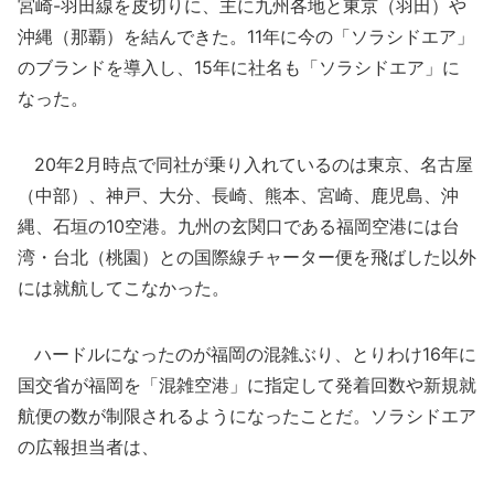
宮崎-羽田線を皮切りに、主に九州各地と東京（羽田）や
沖縄（那覇）を結んできた。11年に今の「ソラシドエア」
のブランドを導入し、15年に社名も「ソラシドエア」に
なった。
20年2月時点で同社が乗り入れているのは東京、名古屋
（中部）、神戸、大分、長崎、熊本、宮崎、鹿児島、沖
縄、石垣の10空港。九州の玄関口である福岡空港には台
湾・台北（桃園）との国際線チャーター便を飛ばした以外
には就航してこなかった。
ハードルになったのが福岡の混雑ぶり、とりわけ16年に
国交省が福岡を「混雑空港」に指定して発着回数や新規就
航便の数が制限されるようになったことだ。ソラシドエア
の広報担当者は、