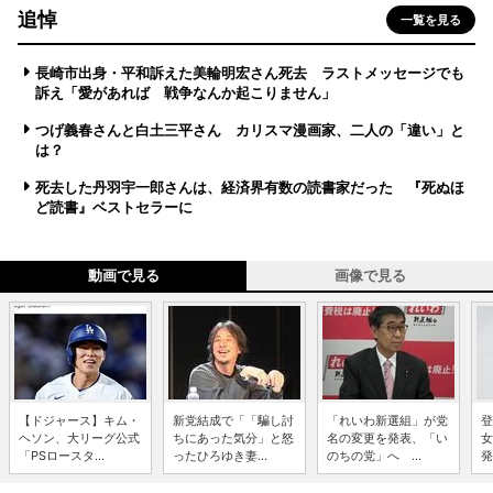
追悼
一覧を見る
長崎市出身・平和訴えた美輪明宏さん死去 ラストメッセージでも
訴え「愛があれば 戦争なんか起こりません」
つげ義春さんと白土三平さん カリスマ漫画家、二人の「違い」と
は？
死去した丹羽宇一郎さんは、経済界有数の読書家だった 『死ぬほ
ど読書』ベストセラーに
動画で見る
画像で見る
【ドジャース】キム・
新党結成で「「騙し討
「れいわ新選組」が党
登
ヘソン、大リーグ公式
ちにあった気分」と怒
名の変更を発表、「い
女
「PSロースタ...
ったひろゆき妻...
のちの党」へ ...
発