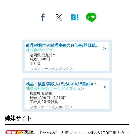
経理/病院での経理事務のお仕事/即日勤務可/車通勤可/経理/一般事務
＞
株式会社パソナ
福岡県 北九州市
時給1,380円
正社員
スポンサー：求人ボックス
検品・検査/高収入/日払いOK/日勤/20・30・40代活躍中/製造 工場
＞
株式会社綜合キャリアオプション
熊本県 菊陽町
時給1,800円～2,250円
正社員 / 派遣社員
スポンサー：求人ボックス
姉妹サイト
【かつや】人気メニューが税抜150円引き&ご