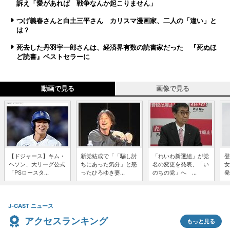
訴え「愛があれば 戦争なんか起こりません」
つげ義春さんと白土三平さん カリスマ漫画家、二人の「違い」と
は？
死去した丹羽宇一郎さんは、経済界有数の読書家だった 『死ぬほ
ど読書』ベストセラーに
動画で見る
画像で見る
【ドジャース】キム・
新党結成で「「騙し討
「れいわ新選組」が党
登
ヘソン、大リーグ公式
ちにあった気分」と怒
名の変更を発表、「い
女
「PSロースタ...
ったひろゆき妻...
のちの党」へ ...
発
J-CAST ニュース
アクセスランキング
もっと見る