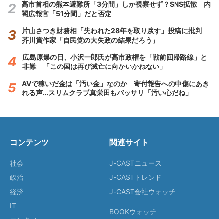
高市首相の熊本避難所「3分間」しか視察せず？SNS拡散 内
閣広報官「51分間」だと否定
片山さつき財務相「失われた28年を取り戻す」投稿に批判
芥川賞作家「自民党の大失政の結果だろう」
広島原爆の日、小沢一郎氏が高市政権を「戦前回帰路線」と
非難 「この国は再び滅亡に向かいかねない」
AVで稼いだ金は「汚い金」なのか 寄付報告への中傷にあき
れる声...スリムクラブ真栄田もバッサリ「汚い心だね」
コンテンツ
関連サイト
社会
J-CASTニュース
政治
J-CASTトレンド
経済
J-CAST会社ウォッチ
IT
BOOKウォッチ