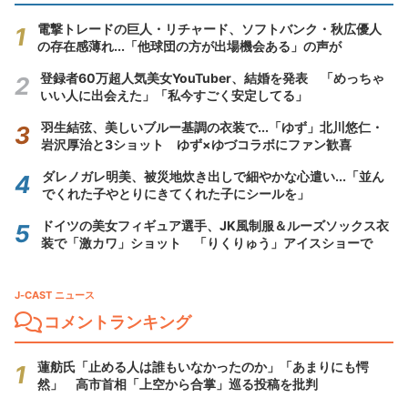
電撃トレードの巨人・リチャード、ソフトバンク・秋広優人
の存在感薄れ...「他球団の方が出場機会ある」の声が
登録者60万超人気美女YouTuber、結婚を発表 「めっちゃ
いい人に出会えた」「私今すごく安定してる」
羽生結弦、美しいブルー基調の衣装で...「ゆず」北川悠仁・
岩沢厚治と3ショット ゆず×ゆづコラボにファン歓喜
ダレノガレ明美、被災地炊き出しで細やかな心遣い...「並ん
でくれた子やとりにきてくれた子にシールを」
ドイツの美女フィギュア選手、JK風制服＆ルーズソックス衣
装で「激カワ」ショット 「りくりゅう」アイスショーで
J-CAST ニュース
コメントランキング
蓮舫氏「止める人は誰もいなかったのか」「あまりにも愕
然」 高市首相「上空から合掌」巡る投稿を批判