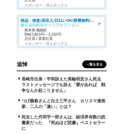
スポンサー：求人ボックス
検品・検査/高収入/日払いOK/寮費無料/日勤/20・30・40代活躍中
＞
株式会社綜合キャリアオプション
熊本県 菊陽町
時給1,800円～2,250円
正社員 / 派遣社員
スポンサー：求人ボックス
追悼
一覧を見る
長崎市出身・平和訴えた美輪明宏さん死去
ラストメッセージでも訴え「愛があれば 戦
争なんか起こりません」
つげ義春さんと白土三平さん カリスマ漫画
家、二人の「違い」とは？
死去した丹羽宇一郎さんは、経済界有数の読
書家だった 『死ぬほど読書』ベストセラー
に