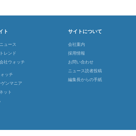
イト
サイトについて
Tニュース
会社案内
Tトレンド
採用情報
ST会社ウォッチ
お問い合わせ
ニュース読者投稿
ウォッチ
編集長からの手紙
ーゲンマニア
ネット
る