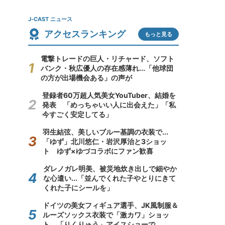
J-CAST ニュース
アクセスランキング
もっと見る
電撃トレードの巨人・リチャード、ソフト
バンク・秋広優人の存在感薄れ...「他球団
の方が出場機会ある」の声が
登録者60万超人気美女YouTuber、結婚を
発表 「めっちゃいい人に出会えた」「私
今すごく安定してる」
羽生結弦、美しいブルー基調の衣装で...
「ゆず」北川悠仁・岩沢厚治と3ショッ
ト ゆず×ゆづコラボにファン歓喜
ダレノガレ明美、被災地炊き出しで細やか
な心遣い...「並んでくれた子やとりにきて
くれた子にシールを」
ドイツの美女フィギュア選手、JK風制服＆
ルーズソックス衣装で「激カワ」ショッ
ト 「りくりゅう」アイスショーで