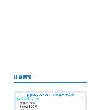
注目情報
PR
「土日祝休み」ヘルスケア業界での産業保健師業務/看護師/高時給/要資格:正看護師
＞
株式会社パソナ
大阪府 大阪市
時給2,300円
正社員