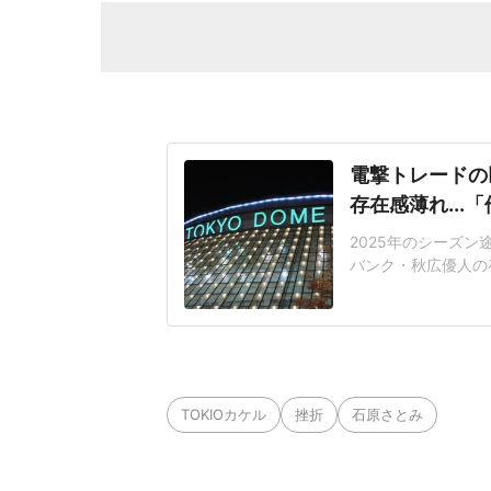
電撃トレードの
存在感薄れ..
2025年のシーズ
バンク・秋広優人の
いリチャードはソフ
いた長打力を評価さ
移籍。阿部慎之助前監
打点をマークした。
TOKIOカケル
挫折
石原さとみ