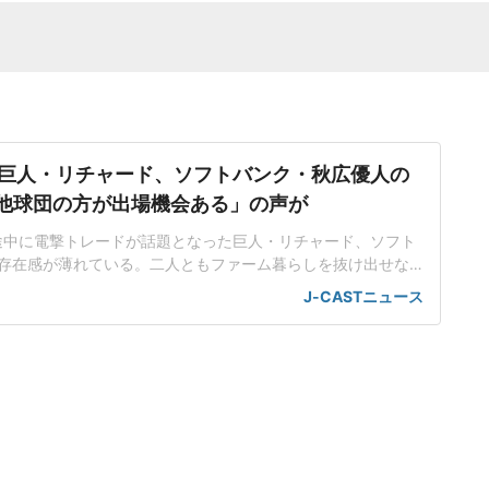
巨人・リチャード、ソフトバンク・秋広優人の
.「他球団の方が出場機会ある」の声が
ン途中に電撃トレードが話題となった巨人・リチャード、ソフト
存在感が薄れている。二人ともファーム暮らしを抜け出せな
トバンク在籍時にウエスタン・リーグで5年連続本塁打王に輝
J-CASTニュース
れ、秋広優人、大江竜聖と2対1のトレードで25年5月に巨人に
督の期待は大きく、77試合出場で打率.211、11本塁打、39