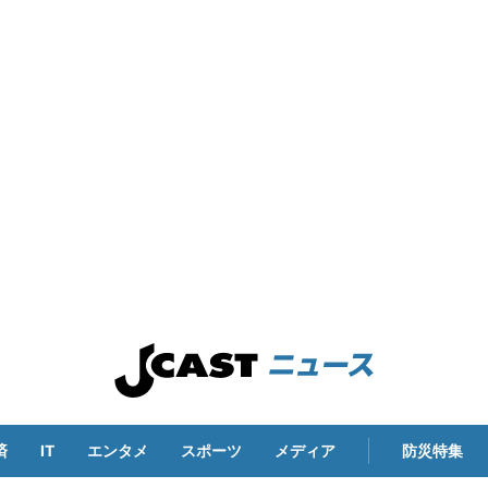
済
IT
エンタメ
スポーツ
メディア
防災特集