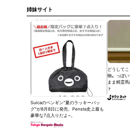
姉妹サイト
どうしてこ
物〟っぽい
まま精霊馬
ト
Suicaのペンギン"夏のラッキーバッ
グ"が8月8日に発売。Pensta史上最も
豪華な7点入りだよ~。