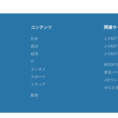
コンテンツ
関連サ
社会
J-CAS
政治
J-CAS
経済
J-CA
IT
BOOK
エンタメ
東京バ
スポーツ
Jタウン
メディア
ゼロま
動画