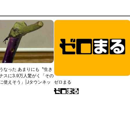
うなった あまりにも〝生き
ナスに3.9万人驚がく「その
に使えそう」|Jタウンネッ
ゼロまる