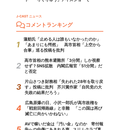
J-CAST ニュース
コメントランキング
蓮舫氏「止める人は誰もいなかったのか」
「あまりにも愕然」 高市首相「上空から
合掌」巡る投稿を批判
高市首相の熊本避難所「3分間」しか視察
せず？SNS拡散 内閣広報官「51分間」だ
と否定
片山さつき財務相「失われた28年を取り戻
す」投稿に批判 芥川賞作家「自民党の大
失政の結果だろう」
広島原爆の日、小沢一郎氏が高市政権を
「戦前回帰路線」と非難 「この国は再び
滅亡に向かいかねない」
AVで稼いだ金は「汚い金」なのか 寄付報
告への中傷にあきれる声...スリムクラブ真