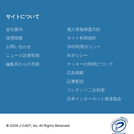
サイトについて
会社案内
個人情報保護方針
採用情報
サイト利用規約
お問い合わせ
SNS利用ポリシー
ニュース読者投稿
AIポリシー
編集長からの手紙
クッキーの利用について
広告掲載
記事配信
コンテンツ二次利用
日本インターネット報道協会
© 2026 J-CAST, Inc. All Rights Reserved.