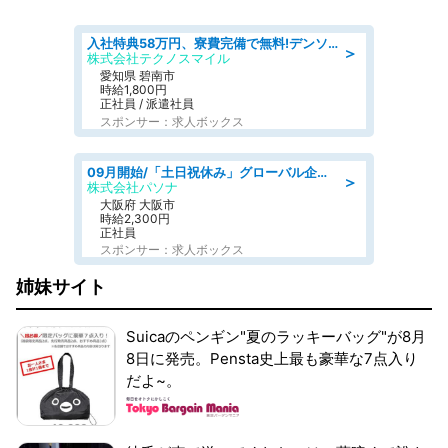
入社特典58万円、寮費完備で無料!デンソーで働こう!自動車工場で小型部品の検査業務 denso aichi
＞
株式会社テクノスマイル
愛知県 碧南市
時給1,800円
正社員 / 派遣社員
スポンサー：求人ボックス
09月開始/「土日祝休み」グローバル企業での産業保健のお仕事/保健師/高時給/残業なし/服装自由
＞
株式会社パソナ
大阪府 大阪市
時給2,300円
正社員
スポンサー：求人ボックス
姉妹サイト
Suicaのペンギン"夏のラッキーバッグ"が8月
8日に発売。Pensta史上最も豪華な7点入り
だよ~。