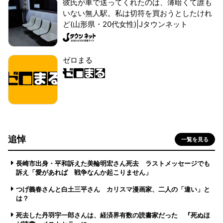
彼氏が車で送ってくれたのは、薄暗くて誰も
いない無人駅。私は切符を買おうとしたけれ
ど(山形県・20代女性)|Jタウンネット
ゼロまる
追悼
一覧を見る
長崎市出身・平和訴えた美輪明宏さん死去 ラストメッセージでも
訴え「愛があれば 戦争なんか起こりません」
つげ義春さんと白土三平さん カリスマ漫画家、二人の「違い」と
は？
死去した丹羽宇一郎さんは、経済界有数の読書家だった 『死ぬほ