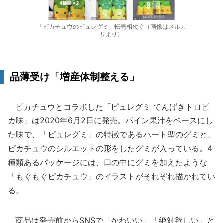
「ピカチュウのピュレグミ」転売相次ぐ（画像はメルカ
リより）
品薄受け「増産体制整える」
ピカチュウとコラボした「ピュレグミ でんげきトロピ
カ味」は2020年6月2日に発売。パイン果汁をベースにし
た味で、「ピュレグミ」の特徴であるハート型のグミと、
ピカチュウのシルエットの形をしたグミが入っている。4
種類あるパッケージには、口の中にグミを加えたような
「もぐもぐピカチュウ」のイラストがそれぞれ描かれてい
る。
商品は発売前からSNSで「かわいい」「絶対欲しい」と