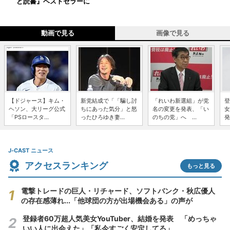
ど読書』ベストセラーに
動画で見る
画像で見る
【ドジャース】キム・
新党結成で「「騙し討
「れいわ新選組」が党
登
ヘソン、大リーグ公式
ちにあった気分」と怒
名の変更を発表、「い
女
「PSロースタ...
ったひろゆき妻...
のちの党」へ ...
発
J-CAST ニュース
アクセスランキング
もっと見る
電撃トレードの巨人・リチャード、ソフトバンク・秋広優人
の存在感薄れ...「他球団の方が出場機会ある」の声が
登録者60万超人気美女YouTuber、結婚を発表 「めっちゃ
いい人に出会えた」「私今すごく安定してる」