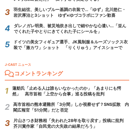
羽生結弦、美しいブルー基調の衣装で...「ゆず」北川悠仁・
岩沢厚治と3ショット ゆず×ゆづコラボにファン歓喜
ダレノガレ明美、被災地炊き出しで細やかな心遣い...「並ん
でくれた子やとりにきてくれた子にシールを」
ドイツの美女フィギュア選手、JK風制服＆ルーズソックス衣
装で「激カワ」ショット 「りくりゅう」アイスショーで
J-CAST ニュース
コメントランキング
蓮舫氏「止める人は誰もいなかったのか」「あまりにも愕
然」 高市首相「上空から合掌」巡る投稿を批判
高市首相の熊本避難所「3分間」しか視察せず？SNS拡散 内
閣広報官「51分間」だと否定
片山さつき財務相「失われた28年を取り戻す」投稿に批判
芥川賞作家「自民党の大失政の結果だろう」