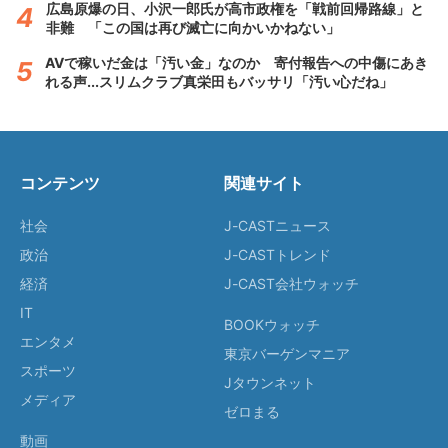
広島原爆の日、小沢一郎氏が高市政権を「戦前回帰路線」と
非難 「この国は再び滅亡に向かいかねない」
AVで稼いだ金は「汚い金」なのか 寄付報告への中傷にあき
れる声...スリムクラブ真栄田もバッサリ「汚い心だね」
コンテンツ
関連サイト
社会
J-CASTニュース
政治
J-CASTトレンド
経済
J-CAST会社ウォッチ
IT
BOOKウォッチ
エンタメ
東京バーゲンマニア
スポーツ
Jタウンネット
メディア
ゼロまる
動画