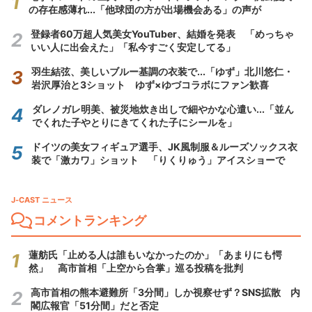
の存在感薄れ...「他球団の方が出場機会ある」の声が
登録者60万超人気美女YouTuber、結婚を発表 「めっちゃ
いい人に出会えた」「私今すごく安定してる」
羽生結弦、美しいブルー基調の衣装で...「ゆず」北川悠仁・
岩沢厚治と3ショット ゆず×ゆづコラボにファン歓喜
ダレノガレ明美、被災地炊き出しで細やかな心遣い...「並ん
でくれた子やとりにきてくれた子にシールを」
ドイツの美女フィギュア選手、JK風制服＆ルーズソックス衣
装で「激カワ」ショット 「りくりゅう」アイスショーで
J-CAST ニュース
コメントランキング
蓮舫氏「止める人は誰もいなかったのか」「あまりにも愕
然」 高市首相「上空から合掌」巡る投稿を批判
高市首相の熊本避難所「3分間」しか視察せず？SNS拡散 内
閣広報官「51分間」だと否定