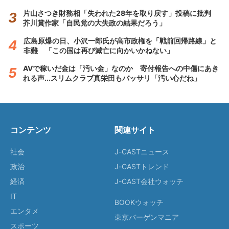
片山さつき財務相「失われた28年を取り戻す」投稿に批判
芥川賞作家「自民党の大失政の結果だろう」
広島原爆の日、小沢一郎氏が高市政権を「戦前回帰路線」と
非難 「この国は再び滅亡に向かいかねない」
AVで稼いだ金は「汚い金」なのか 寄付報告への中傷にあき
れる声...スリムクラブ真栄田もバッサリ「汚い心だね」
コンテンツ
関連サイト
社会
J-CASTニュース
政治
J-CASTトレンド
経済
J-CAST会社ウォッチ
IT
BOOKウォッチ
エンタメ
東京バーゲンマニア
スポーツ