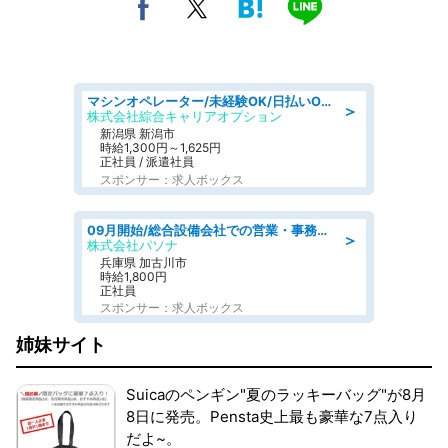
マシンオペレーター/未経験OK/日払いOK/寮費無料/交替制/20・30・40代活躍中
＞
株式会社綜合キャリアオプション
新潟県 新潟市
時給1,300円～1,625円
正社員 / 派遣社員
スポンサー：求人ボックス
09月開始/総合設備会社での営業・事務のお仕事/車通勤可/賞与あり/営業/営業事務
＞
株式会社パソナ
兵庫県 加古川市
時給1,800円
正社員
スポンサー：求人ボックス
姉妹サイト
Suicaのペンギン"夏のラッキーバッグ"が8月
8日に発売。Pensta史上最も豪華な7点入り
だよ~。