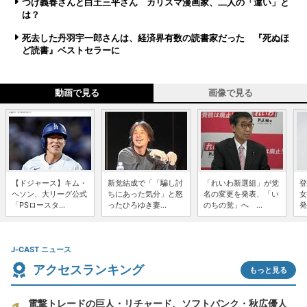
つげ義春さんと白土三平さん カリスマ漫画家、二人の「違い」と
は？
死去した丹羽宇一郎さんは、経済界有数の読書家だった 『死ぬほ
ど読書』ベストセラーに
動画で見る
画像で見る
【ドジャース】キム・
新党結成で「「騙し討
「れいわ新選組」が党
登
ヘソン、大リーグ公式
ちにあった気分」と怒
名の変更を発表、「い
女
「PSロースタ...
ったひろゆき妻...
のちの党」へ ...
発
J-CAST ニュース
アクセスランキング
もっと見る
電撃トレードの巨人・リチャード、ソフトバンク・秋広優人