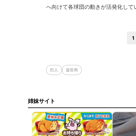
へ向けて各球団の動きが活発化して
1
巨人
畠世周
姉妹サイト