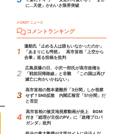
に...天使」かわいさ限界突破
J-CAST ニュース
コメントランキング
蓮舫氏「止める人は誰もいなかったのか」
「あまりにも愕然」 高市首相「上空から
合掌」巡る投稿を批判
広島原爆の日、小沢一郎氏が高市政権を
「戦前回帰路線」と非難 「この国は再び
滅亡に向かいかねない」
高市首相の熊本避難所「3分間」しか視察
せず？SNS拡散 内閣広報官「51分間」だ
と否定
高市首相の被災地視察動画が炎上 BGM
付き「総理が主役のPV」に「政権プロパ
ガンダ」批判
処分の東大教授が大学サイトに仕込んだ