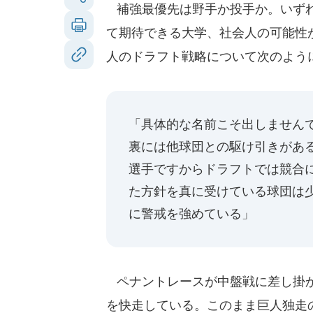
補強最優先は野手か投手か。いずれ
て期待できる大学、社会人の可能性
人のドラフト戦略について次のよう
「具体的な名前こそ出しません
裏には他球団との駆け引きがあ
選手ですからドラフトでは競合
た方針を真に受けている球団は
に警戒を強めている」
ペナントレースが中盤戦に差し掛かり
を快走している。このまま巨人独走