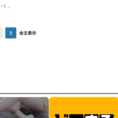
いく。
2
全文表示