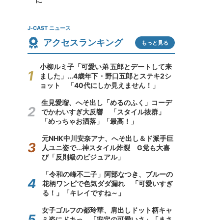
J-CAST ニュース
アクセスランキング
もっと見る
小柳ルミ子「可愛い弟 五郎とデートして来
ました」...4歳年下・野口五郎とステキ2シ
ョット 「40代にしか見えません！」
生見愛瑠、へそ出し「めるのふく」コーデ
でかわいすぎ大反響 「スタイル抜群」
「めっちゃお洒落」「最高！」
元NHK中川安奈アナ、へそ出し＆ド派手巨
人ユニ姿で...神スタイル炸裂 G党も大喜
び「反則級のビジュアル」
「令和の峰不二子」阿部なつき、ブルーの
花柄ワンピで色気ダダ漏れ 「可愛いすぎ
る！」「キレイですね～」
女子ゴルフの都玲華、肩出しドット柄キャ
ミ姿にドキっ 「安定の可愛いさ」「まさ