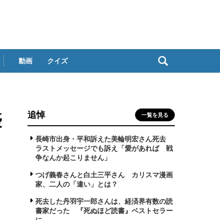
動画
クイズ
追悼
優
一覧を見る
長崎市出身・平和訴えた美輪明宏さん死去
ラストメッセージでも訴え「愛があれば 戦
争なんか起こりません」
つげ義春さんと白土三平さん カリスマ漫画
家、二人の「違い」とは？
死去した丹羽宇一郎さんは、経済界有数の読
書家だった 『死ぬほど読書』ベストセラー
に