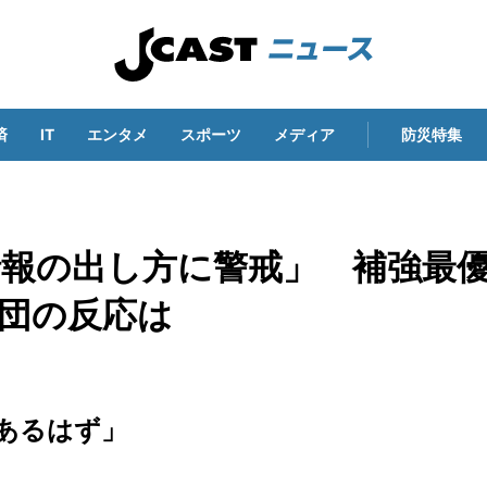
済
IT
エンタメ
スポーツ
メディア
防災特集
報の出し方に警戒」 補強最
球団の反応は
あるはず」