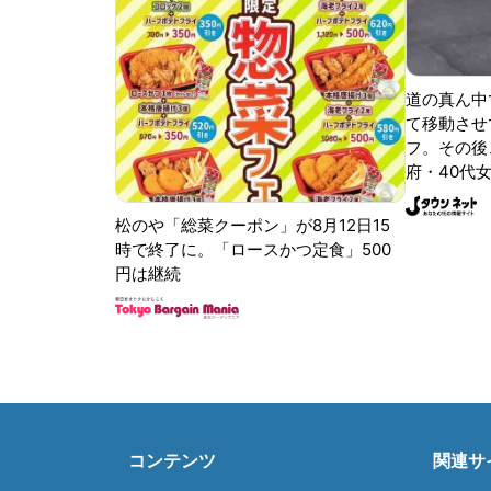
道の真ん中
て移動させ
フ。その後
府・40代女
松のや「総菜クーポン」が8月12日15
時で終了に。「ロースかつ定食」500
円は継続
コンテンツ
関連サ