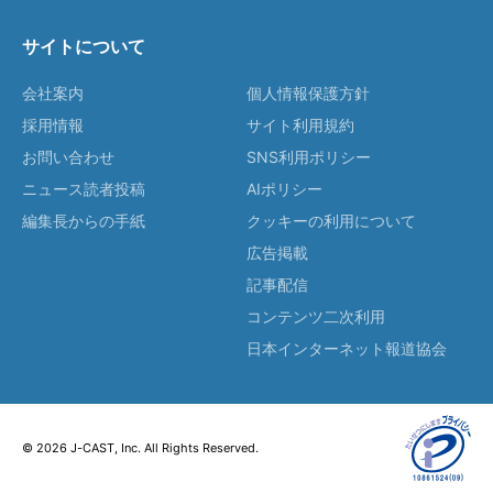
サイトについて
会社案内
個人情報保護方針
採用情報
サイト利用規約
お問い合わせ
SNS利用ポリシー
ニュース読者投稿
AIポリシー
編集長からの手紙
クッキーの利用について
広告掲載
記事配信
コンテンツ二次利用
日本インターネット報道協会
© 2026 J-CAST, Inc. All Rights Reserved.