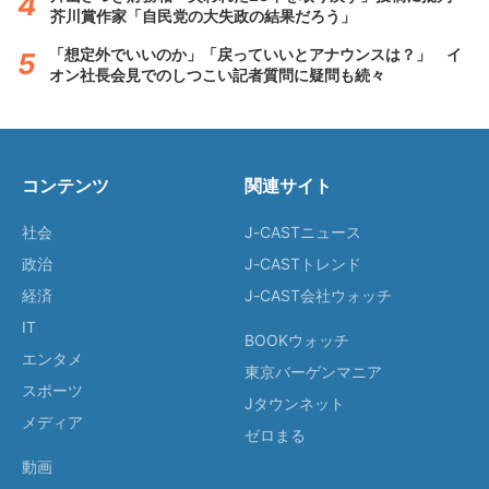
芥川賞作家「自民党の大失政の結果だろう」
「想定外でいいのか」「戻っていいとアナウンスは？」 イ
オン社長会見でのしつこい記者質問に疑問も続々
コンテンツ
関連サイト
社会
J-CASTニュース
政治
J-CASTトレンド
経済
J-CAST会社ウォッチ
IT
BOOKウォッチ
エンタメ
東京バーゲンマニア
スポーツ
Jタウンネット
メディア
ゼロまる
動画