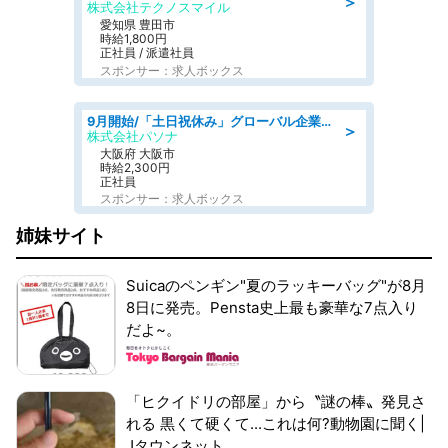
＞
株式会社テクノスマイル
愛知県 豊田市
時給1,800円
正社員 / 派遣社員
スポンサー：求人ボックス
9月開始/「土日祝休み」グローバル企業での産業保健のお仕事/保健師/高時給/残業なし/服装自由
＞
株式会社パソナ
大阪府 大阪市
時給2,300円
正社員
スポンサー：求人ボックス
姉妹サイト
Suicaのペンギン"夏のラッキーバッグ"が8月
8日に発売。Pensta史上最も豪華な7点入り
だよ~。
「ヒクイドリの部屋」から〝謎の棒〟発見さ
れる 黒くて硬くて...これは何?動物園に聞く|
Jタウンネット