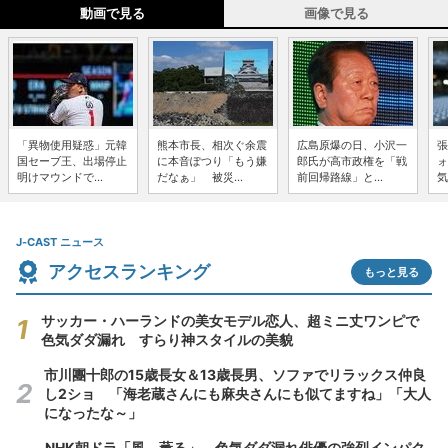
動画で見る
画像で見る
「異物使用疑惑」元韓
熊本市長、相次ぐ余震
広島原爆の日、小沢一
張
国セーブ王、出場停止
に本音ぽつり「もう嫌
郎氏が高市政権を「戦
ォ
明けマウンドで...
だなぁ」 被災...
前回帰路線」と...
気
J-CAST ニュース
アクセスランキング
もっと見る
サッカー・ハーランドの美女モデル恋人、超ミニ丈ワンピで
色気ダダ漏れ すらり神スタイルの美貌
市川團十郎の15歳長女＆13歳長男、ソファでリラックス仲良
し2ショ 「海老蔵さんにも麻央さんにも似てますね」「大人
になったな～」
NHK朝ドラ「風、薫る」、色気ダダ漏れ俳優の強烈インパク