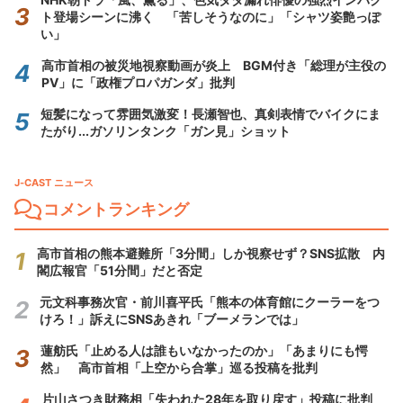
ト登場シーンに沸く 「苦しそうなのに」「シャツ姿艶っぽ
い」
高市首相の被災地視察動画が炎上 BGM付き「総理が主役の
PV」に「政権プロパガンダ」批判
短髪になって雰囲気激変！長瀬智也、真剣表情でバイクにま
たがり...ガソリンタンク「ガン見」ショット
J-CAST ニュース
コメントランキング
高市首相の熊本避難所「3分間」しか視察せず？SNS拡散 内
閣広報官「51分間」だと否定
元文科事務次官・前川喜平氏「熊本の体育館にクーラーをつ
けろ！」訴えにSNSあきれ「ブーメランでは」
蓮舫氏「止める人は誰もいなかったのか」「あまりにも愕
然」 高市首相「上空から合掌」巡る投稿を批判
片山さつき財務相「失われた28年を取り戻す」投稿に批判