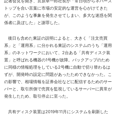
記者会見を開き、宮原幸一郎社長が「常日頃からネバース
トップを合い言葉に市場の安定的な運営を心がけてきた
が、このような事象を発生させてしまい、多大な迷惑を関
係者に及ぼした」と謝罪した。
後日も含めた東証の説明によると、大きく「注文売買
系」と「運用系」に分かれる東証のシステムのうち「運用
系」のネットワークにおいて、2台ある「共有ディスク装
置」と呼ばれる機器の1号機が故障。バックアップのため
に同様の情報処理をしている2号機に自動で切り替わるは
ずが、開発時の設定に問題があったためできなかった。こ
の影響で、相場情報を証券会社などに配信するためのサー
バーと、取引所側で売買を監視しているサーバーに異常が
発生したため、取引停止に至った。
共有ディスク装置は2019年11月にシステムを刷新した