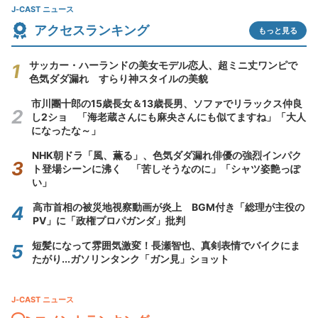
J-CAST ニュース
アクセスランキング
もっと見る
サッカー・ハーランドの美女モデル恋人、超ミニ丈ワンピで
色気ダダ漏れ すらり神スタイルの美貌
市川團十郎の15歳長女＆13歳長男、ソファでリラックス仲良
し2ショ 「海老蔵さんにも麻央さんにも似てますね」「大人
になったな～」
NHK朝ドラ「風、薫る」、色気ダダ漏れ俳優の強烈インパク
ト登場シーンに沸く 「苦しそうなのに」「シャツ姿艶っぽ
い」
高市首相の被災地視察動画が炎上 BGM付き「総理が主役の
PV」に「政権プロパガンダ」批判
短髪になって雰囲気激変！長瀬智也、真剣表情でバイクにま
たがり...ガソリンタンク「ガン見」ショット
J-CAST ニュース