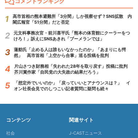
コメントランキング
高市首相の熊本避難所「3分間」しか視察せず？SNS拡散 内
閣広報官「51分間」だと否定
元文科事務次官・前川喜平氏「熊本の体育館にクーラーをつ
けろ！」訴えにSNSあきれ「ブーメランでは」
蓮舫氏「止める人は誰もいなかったのか」「あまりにも愕
然」 高市首相「上空から合掌」巡る投稿を批判
片山さつき財務相「失われた28年を取り戻す」投稿に批判
芥川賞作家「自民党の大失政の結果だろう」
「想定外でいいのか」「戻っていいとアナウンスは？」 イ
オン社長会見でのしつこい記者質問に疑問も続々
コンテンツ
関連サイト
社会
J-CASTニュース