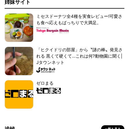
姉妹サイト
ミセスドーナツ全4種を実食レビュー!可愛さ
も食べ応えもばっちりで大満足。
「ヒクイドリの部屋」から〝謎の棒〟発見さ
れる 黒くて硬くて...これは何?動物園に聞く|
Jタウンネット
ゼロまる
追悼
一覧を見る