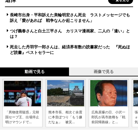
長崎市出身・平和訴えた美輪明宏さん死去 ラストメッセージでも
訴え「愛があれば 戦争なんか起こりません」
つげ義春さんと白土三平さん カリスマ漫画家、二人の「違い」と
は？
死去した丹羽宇一郎さんは、経済界有数の読書家だった 『死ぬほ
ど読書』ベストセラーに
動画で見る
画像で見る
「異物使用疑惑」元韓
熊本市長、相次ぐ余震
広島原爆の日、小沢一
張
国セーブ王、出場停止
に本音ぽつり「もう嫌
郎氏が高市政権を「戦
ォ
明けマウンドで...
だなぁ」 被災...
前回帰路線」と...
気