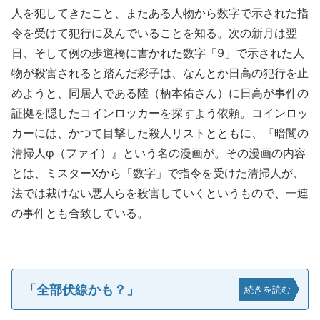
人を犯してきたこと、またある人物から数字で示された指
令を受けて犯行に及んでいることを知る。次の新月は翌
日、そして例の歩道橋に書かれた数字「9」で示された人
物が殺害されると踏んだ彩子は、なんとか日高の犯行を止
めようと、同居人である陸（柄本佑さん）に日高が事件の
証拠を隠したコインロッカーを探すよう依頼。コインロッ
カーには、かつて目撃した殺人リストとともに、『暗闇の
清掃人φ（ファイ）』という名の漫画が。その漫画の内容
とは、ミスターXから「数字」で指令を受けた清掃人が、
法では裁けない悪人らを殺害していくというもので、一連
の事件とも合致している。
「全部伏線かも？」
続きを読む