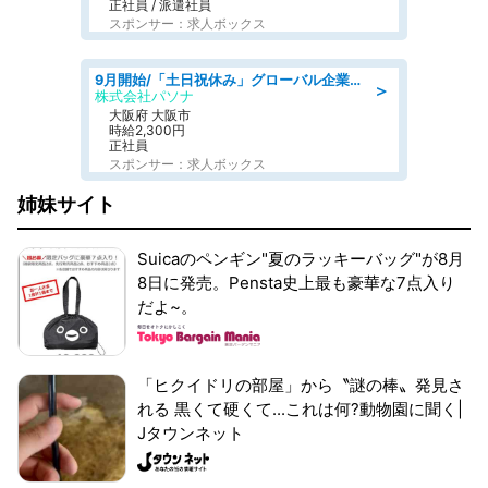
正社員 / 派遣社員
スポンサー：求人ボックス
9月開始/「土日祝休み」グローバル企業での産業保健のお仕事/保健師/高時給/残業なし/服装自由
＞
株式会社パソナ
大阪府 大阪市
時給2,300円
正社員
スポンサー：求人ボックス
姉妹サイト
Suicaのペンギン"夏のラッキーバッグ"が8月
8日に発売。Pensta史上最も豪華な7点入り
だよ~。
「ヒクイドリの部屋」から〝謎の棒〟発見さ
れる 黒くて硬くて...これは何?動物園に聞く|
Jタウンネット