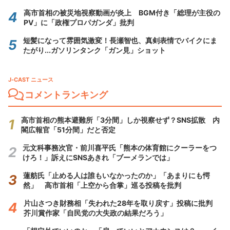
高市首相の被災地視察動画が炎上 BGM付き「総理が主役の
PV」に「政権プロパガンダ」批判
短髪になって雰囲気激変！長瀬智也、真剣表情でバイクにま
たがり...ガソリンタンク「ガン見」ショット
J-CAST ニュース
コメントランキング
高市首相の熊本避難所「3分間」しか視察せず？SNS拡散 内
閣広報官「51分間」だと否定
元文科事務次官・前川喜平氏「熊本の体育館にクーラーをつ
けろ！」訴えにSNSあきれ「ブーメランでは」
蓮舫氏「止める人は誰もいなかったのか」「あまりにも愕
然」 高市首相「上空から合掌」巡る投稿を批判
片山さつき財務相「失われた28年を取り戻す」投稿に批判
芥川賞作家「自民党の大失政の結果だろう」