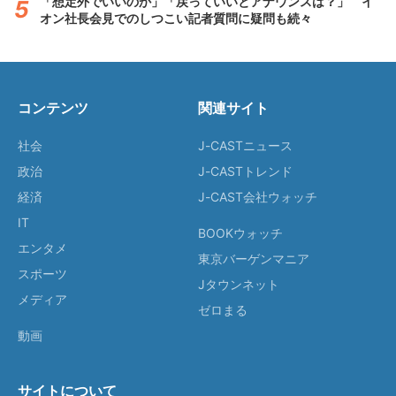
「想定外でいいのか」「戻っていいとアナウンスは？」 イ
オン社長会見でのしつこい記者質問に疑問も続々
コンテンツ
関連サイト
社会
J-CASTニュース
政治
J-CASTトレンド
経済
J-CAST会社ウォッチ
IT
BOOKウォッチ
エンタメ
東京バーゲンマニア
スポーツ
Jタウンネット
メディア
ゼロまる
動画
サイトについて