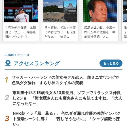
「異物使用疑惑」元韓
熊本市長、相次ぐ余震
広島原爆の日、小沢一
張
国セーブ王、出場停止
に本音ぽつり「もう嫌
郎氏が高市政権を「戦
ォ
明けマウンドで...
だなぁ」 被災...
前回帰路線」と...
気
J-CAST ニュース
アクセスランキング
もっと見る
サッカー・ハーランドの美女モデル恋人、超ミニ丈ワンピで
色気ダダ漏れ すらり神スタイルの美貌
市川團十郎の15歳長女＆13歳長男、ソファでリラックス仲良
し2ショ 「海老蔵さんにも麻央さんにも似てますね」「大人
になったな～」
NHK朝ドラ「風、薫る」、色気ダダ漏れ俳優の強烈インパク
ト登場シーンに沸く 「苦しそうなのに」「シャツ姿艶っぽ
い」