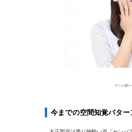
ゲーム酔い
今までの空間知覚パター
大正製薬は乗り物酔い薬「センパア