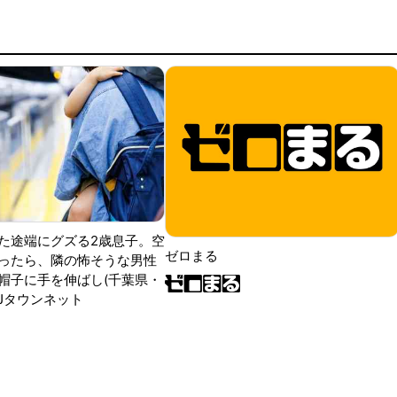
た途端にグズる2歳息子。空
ゼロまる
ったら、隣の怖そうな男性
帽子に手を伸ばし(千葉県・
|Jタウンネット