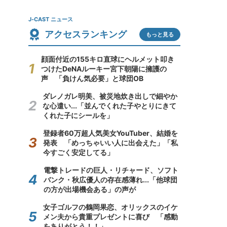
J-CAST ニュース
アクセスランキング
もっと見る
顔面付近の155キロ直球にヘルメット叩き
つけたDeNAルーキー宮下朝陽に擁護の
声 「負けん気必要」と球団OB
ダレノガレ明美、被災地炊き出しで細やか
な心遣い...「並んでくれた子やとりにきて
くれた子にシールを」
登録者60万超人気美女YouTuber、結婚を
発表 「めっちゃいい人に出会えた」「私
今すごく安定してる」
電撃トレードの巨人・リチャード、ソフト
バンク・秋広優人の存在感薄れ...「他球団
の方が出場機会ある」の声が
女子ゴルフの鶴岡果恋、オリックスのイケ
メン夫から貴重プレゼントに喜び 「感動
をありがとう！！」