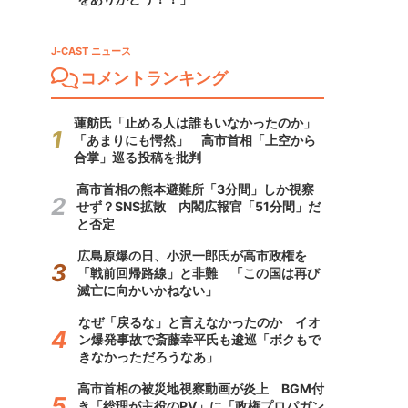
J-CAST ニュース
コメントランキング
蓮舫氏「止める人は誰もいなかったのか」
「あまりにも愕然」 高市首相「上空から
合掌」巡る投稿を批判
高市首相の熊本避難所「3分間」しか視察
せず？SNS拡散 内閣広報官「51分間」だ
と否定
広島原爆の日、小沢一郎氏が高市政権を
「戦前回帰路線」と非難 「この国は再び
滅亡に向かいかねない」
なぜ「戻るな」と言えなかったのか イオ
ン爆発事故で斎藤幸平氏も逡巡「ボクもで
きなかっただろうなあ」
高市首相の被災地視察動画が炎上 BGM付
き「総理が主役のPV」に「政権プロパガン