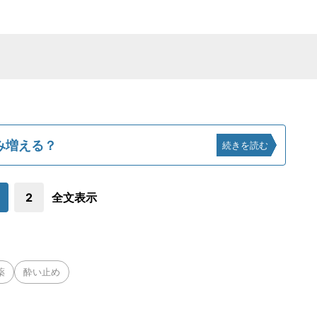
み増える？
続きを読む
2
全文表示
薬
酔い止め