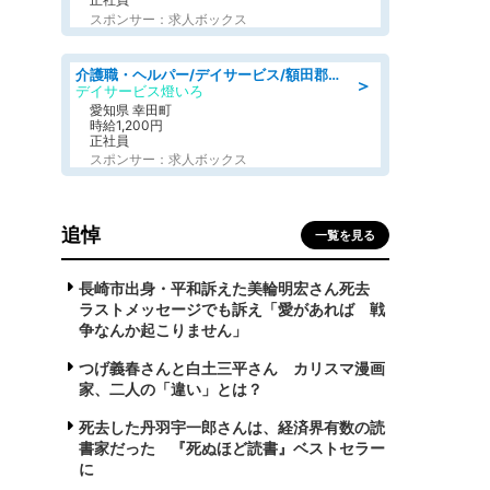
スポンサー：求人ボックス
介護職・ヘルパー/デイサービス/額田郡幸田町/JR東海道本線 幸田/愛知県
＞
デイサービス燈いろ
愛知県 幸田町
時給1,200円
正社員
スポンサー：求人ボックス
追悼
一覧を見る
長崎市出身・平和訴えた美輪明宏さん死去
ラストメッセージでも訴え「愛があれば 戦
争なんか起こりません」
つげ義春さんと白土三平さん カリスマ漫画
家、二人の「違い」とは？
死去した丹羽宇一郎さんは、経済界有数の読
書家だった 『死ぬほど読書』ベストセラー
に