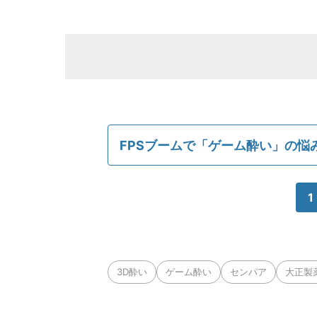
FPSブームで「ゲーム酔い」の悩
1
3D酔い
ゲーム酔い
センパア
大正製