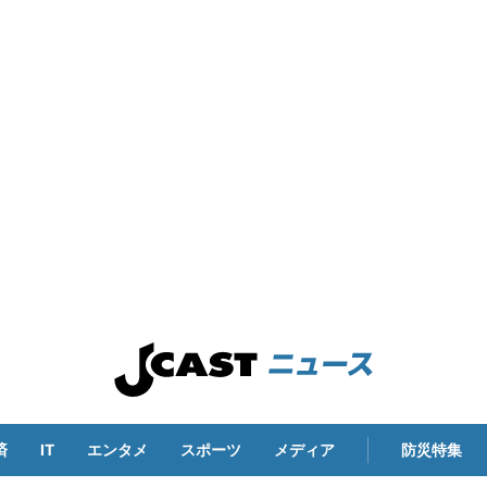
済
IT
エンタメ
スポーツ
メディア
防災特集