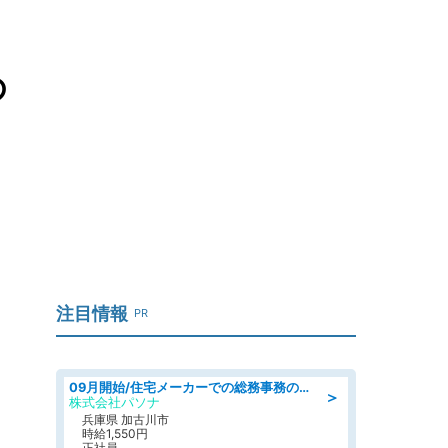
の
注目情報
PR
09月開始/住宅メーカーでの総務事務のお仕事/駅近/車通勤可/一般事務/人事労務
＞
株式会社パソナ
兵庫県 加古川市
時給1,550円
正社員