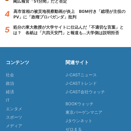
閣広報官「51分間」だと否定
高市首相の被災地視察動画が炎上 BGM付き「総理が主役の
PV」に「政権プロパガンダ」批判
処分の東大教授が大学サイトに仕込んだ「不適切な言葉」と
は？ 各紙は「六四天安門」と報道も...大学側は説明拒否
コンテンツ
関連サイト
社会
J-CASTニュース
政治
J-CASTトレンド
経済
J-CAST会社ウォッチ
IT
BOOKウォッチ
エンタメ
東京バーゲンマニア
スポーツ
Jタウンネット
メディア
ゼロまる