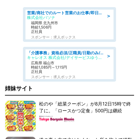
営業/商社でのルート営業のお仕事/即日勤務可/車通勤可/営業
＞
株式会社パソナ
福岡県 北九州市
時給1,506円
正社員
スポンサー：求人ボックス
「介護事務」資格必須/正職員/日勤のみ/デイサービス
＞
キャレオス 株式会社/デイサービスゆうゆう南本庄
広島県 福山市
時給1,085円～1,115円
正社員
スポンサー：求人ボックス
姉妹サイト
松のや「総菜クーポン」が8月12日15時で終
了に。「ロースかつ定食」500円は継続