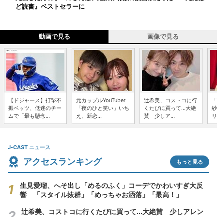
ど読書』ベストセラーに
動画で見る
画像で見る
【ドジャース】打撃不
元カップルYouTuber
辻希美、コストコに行
「
振ベッツ、低迷のチー
「夜のひと笑い」いち
くたびに買って...大絶
紗
ムで「最も懸念...
え、新恋...
賛 少しア...
リ
J-CAST ニュース
アクセスランキング
もっと見る
生見愛瑠、へそ出し「めるのふく」コーデでかわいすぎ大反
響 「スタイル抜群」「めっちゃお洒落」「最高！」
辻希美、コストコに行くたびに買って...大絶賛 少しアレン