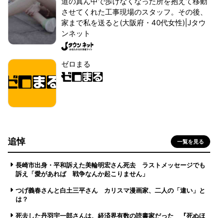
道の真ん中で歩けなくなった所を抱えて移動
させてくれた工事現場のスタッフ。その後、
家まで私を送ると(大阪府・40代女性)|Jタウ
ンネット
ゼロまる
追悼
一覧を見る
長崎市出身・平和訴えた美輪明宏さん死去 ラストメッセージでも
訴え「愛があれば 戦争なんか起こりません」
つげ義春さんと白土三平さん カリスマ漫画家、二人の「違い」と
は？
死去した丹羽宇一郎さんは、経済界有数の読書家だった 『死ぬほ