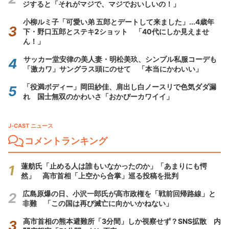
ジすると「それがマジで、マジでおいしいの！」
小柳ルミ子「可愛い弟 五郎とデートして来ました」...4歳年
下・野口五郎とステキ2ショット 「40代にしか見えませ
ん！」
サッカー堂安律の美人妻・明松美玖、シンプル私服コーデも
「激カワ」サングラス頭にのせて 「本当にかわいい」
「役満ボディー」岡田紗佳、肩出し白ノースリで色気ダダ漏
れ 国士無双のかわいさ「おかぴーカワイイ」
J-CAST ニュース
コメントランキング
蓮舫氏「止める人は誰もいなかったのか」「あまりにも愕
然」 高市首相「上空から合掌」巡る投稿を批判
広島原爆の日、小沢一郎氏が高市政権を「戦前回帰路線」と
非難 「この国は再び滅亡に向かいかねない」
高市首相の熊本避難所「3分間」しか視察せず？SNS拡散 内