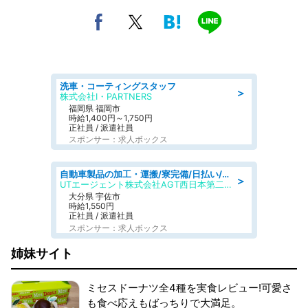
洗車・コーティングスタッフ
＞
株式会社I・PARTNERS
福岡県 福岡市
時給1,400円～1,750円
正社員 / 派遣社員
スポンサー：求人ボックス
自動車製品の加工・運搬/寮完備/日払い/工場・製造
＞
UTエージェント株式会社AGT西日本第二CU
大分県 宇佐市
時給1,550円
正社員 / 派遣社員
スポンサー：求人ボックス
姉妹サイト
ミセスドーナツ全4種を実食レビュー!可愛さ
も食べ応えもばっちりで大満足。