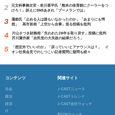
元文科事務次官・前川喜平氏「熊本の体育館にクーラーをつ
けろ！」訴えにSNSあきれ「ブーメランでは」
蓮舫氏「止める人は誰もいなかったのか」「あまりにも愕
然」 高市首相「上空から合掌」巡る投稿を批判
片山さつき財務相「失われた28年を取り戻す」投稿に批判
芥川賞作家「自民党の大失政の結果だろう」
「想定外でいいのか」「戻っていいとアナウンスは？」 イ
オン社長会見でのしつこい記者質問に疑問も続々
コンテンツ
関連サイト
社会
J-CASTニュース
政治
J-CASTトレンド
経済
J-CAST会社ウォッチ
IT
BOOKウォッチ