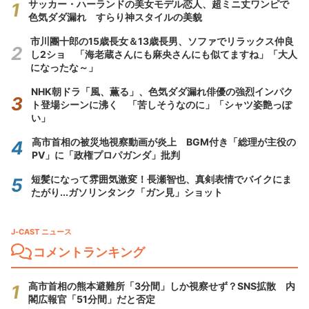
サッカー・ハーランドの美女モデル恋人、超ミニ丈ワンピで
色気ダダ漏れ すらり神スタイルの美貌
市川團十郎の15歳長女＆13歳長男、ソファでリラックス仲良
し2ショ 「海老蔵さんにも麻央さんにも似てますね」「大人
になったな～」
NHK朝ドラ「風、薫る」、色気ダダ漏れ俳優の強烈インパク
ト登場シーンに沸く 「苦しそうなのに」「シャツ姿艶っぽ
い」
高市首相の被災地視察動画が炎上 BGM付き「総理が主役の
PV」に「政権プロパガンダ」批判
短髪になって雰囲気激変！長瀬智也、真剣表情でバイクにま
たがり...ガソリンタンク「ガン見」ショット
J-CAST ニュース
コメントランキング
高市首相の熊本避難所「3分間」しか視察せず？SNS拡散 内
閣広報官「51分間」だと否定