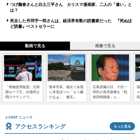
つげ義春さんと白土三平さん カリスマ漫画家、二人の「違い」と
は？
死去した丹羽宇一郎さんは、経済界有数の読書家だった 『死ぬほ
ど読書』ベストセラーに
動画で見る
画像で見る
「異物使用疑惑」元韓
熊本市長、相次ぐ余震
広島原爆の日、小沢一
張
国セーブ王、出場停止
に本音ぽつり「もう嫌
郎氏が高市政権を「戦
ォ
明けマウンドで...
だなぁ」 被災...
前回帰路線」と...
気
J-CAST ニュース
アクセスランキング
もっと見る