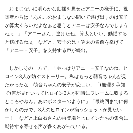
おまじないに明らかな動揺を見せたアニーの様子に、視
聴者からは「あんこのおまじない聞いて逃げ出すのは安子
か算太くらいだよなぁと思うとアニーは安子なんでしょう
ねぇ...」「アニーさん、逃げたね。算太といい、動揺する
と逃げるねぇ」などと、安子の兄・算太の名前を挙げて
「アニー＝安子」を支持する声が続出。
しかしその一方で、「やっぱりアニー＝安子なのね。ヒ
ロイン3人が紡ぐストーリー。私はもっと萌音ちゃんが見
たかったな。萌音ちゃんの安子が恋しい」「(無理を承知
で)何が見たいってヒロイン3人が同時にフレームに収まる
ところやねん。あのポスターのように」「最終回までに何
かしらの形で、3人のヒロインが揃うショットが見たい
ー！」などと上白石さんの再登場とヒロインたちの集合に
期待する寄せる声が多くあがっている。