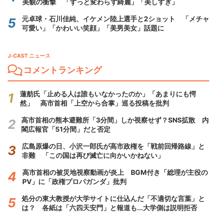
美貌の衝撃 「ずっと変わらず綺麗」「美しすぎ」
元卓球・石川佳純、イケメン陸上選手と2ショット 「メチャ
可愛い」「かわいい笑顔」「美男美女」話題に
J-CAST ニュース
コメントランキング
蓮舫氏「止める人は誰もいなかったのか」「あまりにも愕
然」 高市首相「上空から合掌」巡る投稿を批判
高市首相の熊本避難所「3分間」しか視察せず？SNS拡散 内
閣広報官「51分間」だと否定
広島原爆の日、小沢一郎氏が高市政権を「戦前回帰路線」と
非難 「この国は再び滅亡に向かいかねない」
高市首相の被災地視察動画が炎上 BGM付き「総理が主役の
PV」に「政権プロパガンダ」批判
処分の東大教授が大学サイトに仕込んだ「不適切な言葉」と
は？ 各紙は「六四天安門」と報道も...大学側は説明拒否