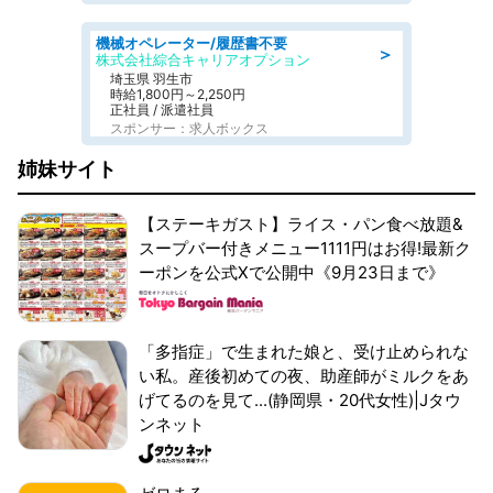
機械オペレーター/履歴書不要
＞
株式会社綜合キャリアオプション
埼玉県 羽生市
時給1,800円～2,250円
正社員 / 派遣社員
スポンサー：求人ボックス
姉妹サイト
【ステーキガスト】ライス・パン食べ放題&
スープバー付きメニュー1111円はお得!最新ク
ーポンを公式Xで公開中《9月23日まで》
「多指症」で生まれた娘と、受け止められな
い私。産後初めての夜、助産師がミルクをあ
げてるのを見て...(静岡県・20代女性)|Jタウ
ンネット