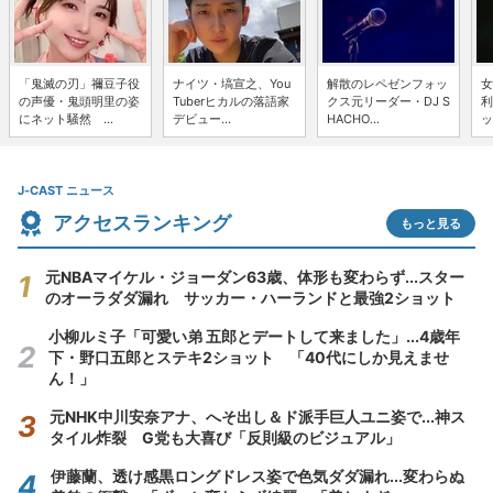
「鬼滅の刃」禰豆子役
ナイツ・塙宣之、You
解散のレペゼンフォッ
女
の声優・鬼頭明里の姿
Tuberヒカルの落語家
クス元リーダー・DJ S
利
にネット騒然 ...
デビュー...
HACHO...
ッ
J-CAST ニュース
アクセスランキング
もっと見る
元NBAマイケル・ジョーダン63歳、体形も変わらず...スター
のオーラダダ漏れ サッカー・ハーランドと最強2ショット
小柳ルミ子「可愛い弟 五郎とデートして来ました」...4歳年
下・野口五郎とステキ2ショット 「40代にしか見えませ
ん！」
元NHK中川安奈アナ、へそ出し＆ド派手巨人ユニ姿で...神ス
タイル炸裂 G党も大喜び「反則級のビジュアル」
伊藤蘭、透け感黒ロングドレス姿で色気ダダ漏れ...変わらぬ