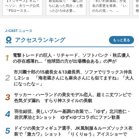
【ドジャース】キム・
新党結成で「「騙し討
「れいわ新選組」が党
登
ヘソン、大リーグ公式
ちにあった気分」と怒
名の変更を発表、「い
女
「PSロースタ...
ったひろゆき妻...
のちの党」へ ...
発
J-CAST ニュース
アクセスランキング
もっと見る
電撃トレードの巨人・リチャード、ソフトバンク・秋広優人
の存在感薄れ...「他球団の方が出場機会ある」の声が
市川團十郎の15歳長女＆13歳長男、ソファでリラックス仲良
し2ショ 「海老蔵さんにも麻央さんにも似てますね」「大人
になったな～」
サッカー・ハーランドの美女モデル恋人、超ミニ丈ワンピで
色気ダダ漏れ すらり神スタイルの美貌
羽生結弦、美しいブルー基調の衣装で...「ゆず」北川悠仁・
岩沢厚治と3ショット ゆず×ゆづコラボにファン歓喜
ドイツの美女フィギュア選手、JK風制服＆ルーズソックス衣
装で「激カワ」ショット 「りくりゅう」アイスショーで