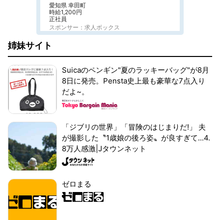
愛知県 幸田町
時給1,200円
正社員
スポンサー：求人ボックス
姉妹サイト
Suicaのペンギン"夏のラッキーバッグ"が8月
8日に発売。Pensta史上最も豪華な7点入り
だよ~。
「ジブリの世界」「冒険のはじまりだ!」 夫
が撮影した〝1歳娘の後ろ姿〟が良すぎて...4.
8万人感激|Jタウンネット
ゼロまる