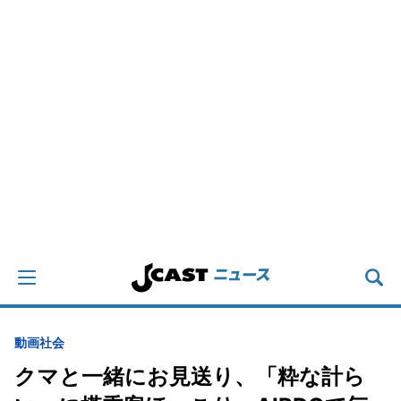
動画
社会
クマと一緒にお見送り、「粋な計ら