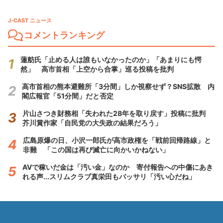
J-CAST ニュース
コメントランキング
蓮舫氏「止める人は誰もいなかったのか」「あまりにも愕
然」 高市首相「上空から合掌」巡る投稿を批判
高市首相の熊本避難所「3分間」しか視察せず？SNS拡散 内
閣広報官「51分間」だと否定
片山さつき財務相「失われた28年を取り戻す」投稿に批判
芥川賞作家「自民党の大失政の結果だろう」
広島原爆の日、小沢一郎氏が高市政権を「戦前回帰路線」と
非難 「この国は再び滅亡に向かいかねない」
AVで稼いだ金は「汚い金」なのか 寄付報告への中傷にあき
れる声...スリムクラブ真栄田もバッサリ「汚い心だね」