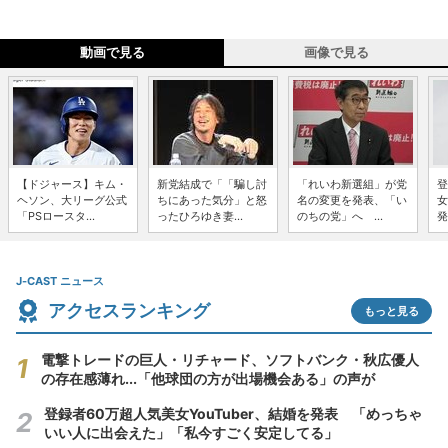
動画で見る
画像で見る
【ドジャース】キム・
新党結成で「「騙し討
「れいわ新選組」が党
登
ヘソン、大リーグ公式
ちにあった気分」と怒
名の変更を発表、「い
女
「PSロースタ...
ったひろゆき妻...
のちの党」へ ...
発
J-CAST ニュース
アクセスランキング
もっと見る
電撃トレードの巨人・リチャード、ソフトバンク・秋広優人
の存在感薄れ...「他球団の方が出場機会ある」の声が
登録者60万超人気美女YouTuber、結婚を発表 「めっちゃ
いい人に出会えた」「私今すごく安定してる」