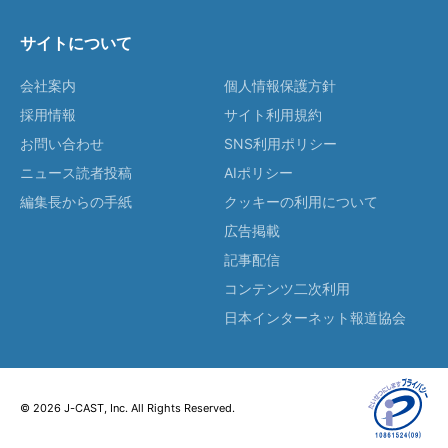
サイトについて
会社案内
個人情報保護方針
採用情報
サイト利用規約
お問い合わせ
SNS利用ポリシー
ニュース読者投稿
AIポリシー
編集長からの手紙
クッキーの利用について
広告掲載
記事配信
コンテンツ二次利用
日本インターネット報道協会
© 2026 J-CAST, Inc. All Rights Reserved.