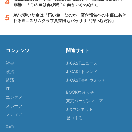
非難 「この国は再び滅亡に向かいかねない」
AVで稼いだ金は「汚い金」なのか 寄付報告への中傷にあき
れる声...スリムクラブ真栄田もバッサリ「汚い心だね」
コンテンツ
関連サイト
社会
J-CASTニュース
政治
J-CASTトレンド
経済
J-CAST会社ウォッチ
IT
BOOKウォッチ
エンタメ
東京バーゲンマニア
スポーツ
Jタウンネット
メディア
ゼロまる
動画