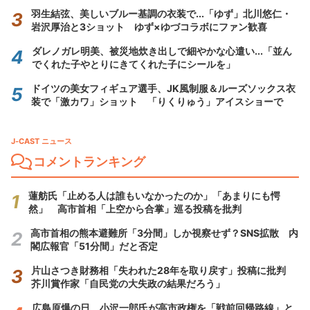
羽生結弦、美しいブルー基調の衣装で...「ゆず」北川悠仁・
岩沢厚治と3ショット ゆず×ゆづコラボにファン歓喜
ダレノガレ明美、被災地炊き出しで細やかな心遣い...「並ん
でくれた子やとりにきてくれた子にシールを」
ドイツの美女フィギュア選手、JK風制服＆ルーズソックス衣
装で「激カワ」ショット 「りくりゅう」アイスショーで
J-CAST ニュース
コメントランキング
蓮舫氏「止める人は誰もいなかったのか」「あまりにも愕
然」 高市首相「上空から合掌」巡る投稿を批判
高市首相の熊本避難所「3分間」しか視察せず？SNS拡散 内
閣広報官「51分間」だと否定
片山さつき財務相「失われた28年を取り戻す」投稿に批判
芥川賞作家「自民党の大失政の結果だろう」
広島原爆の日、小沢一郎氏が高市政権を「戦前回帰路線」と