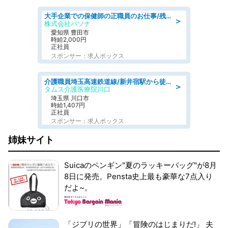
大手企業での保健師の正職員のお仕事/残業なし/要資格:保健師
＞
株式会社パソナ
愛知県 豊田市
時給2,000円
正社員
スポンサー：求人ボックス
介護職員埼玉高速鉄道線/新井宿駅から徒歩15分/埼玉県/川口市
＞
タムス介護医療院川口
埼玉県 川口市
時給1,407円
正社員
スポンサー：求人ボックス
姉妹サイト
Suicaのペンギン"夏のラッキーバッグ"が8月
8日に発売。Pensta史上最も豪華な7点入り
だよ~。
「ジブリの世界」「冒険のはじまりだ!」 夫