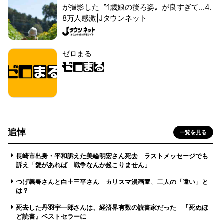
が撮影した〝1歳娘の後ろ姿〟が良すぎて...4.
8万人感激|Jタウンネット
ゼロまる
追悼
一覧を見る
長崎市出身・平和訴えた美輪明宏さん死去 ラストメッセージでも
訴え「愛があれば 戦争なんか起こりません」
つげ義春さんと白土三平さん カリスマ漫画家、二人の「違い」と
は？
死去した丹羽宇一郎さんは、経済界有数の読書家だった 『死ぬほ
ど読書』ベストセラーに