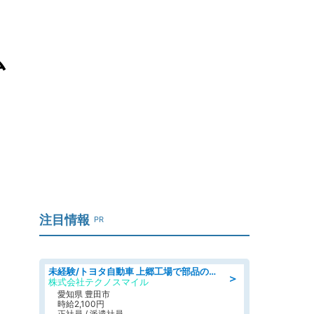
ム
注目情報
PR
未経験/トヨタ自動車 上郷工場で部品の運搬作業/tutumi
＞
株式会社テクノスマイル
愛知県 豊田市
時給2,100円
正社員 / 派遣社員