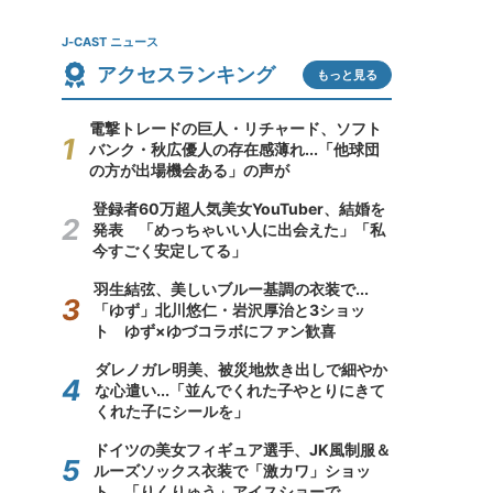
J-CAST ニュース
アクセスランキング
もっと見る
電撃トレードの巨人・リチャード、ソフト
バンク・秋広優人の存在感薄れ...「他球団
の方が出場機会ある」の声が
登録者60万超人気美女YouTuber、結婚を
発表 「めっちゃいい人に出会えた」「私
今すごく安定してる」
羽生結弦、美しいブルー基調の衣装で...
「ゆず」北川悠仁・岩沢厚治と3ショッ
ト ゆず×ゆづコラボにファン歓喜
ダレノガレ明美、被災地炊き出しで細やか
な心遣い...「並んでくれた子やとりにきて
くれた子にシールを」
ドイツの美女フィギュア選手、JK風制服＆
ルーズソックス衣装で「激カワ」ショッ
ト 「りくりゅう」アイスショーで