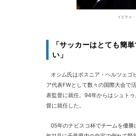
イビチャ・
「サッカーはとても簡単
い」
オシム氏はボスニア・ヘルツェゴビ
ア代表FWとして数々の国際大会で
表監督に就任。94年からはシュトゥ
督に就任した。
05年のナビスコ杯でチームを優勝に
年11月に千葉県内の自宅で倒れて