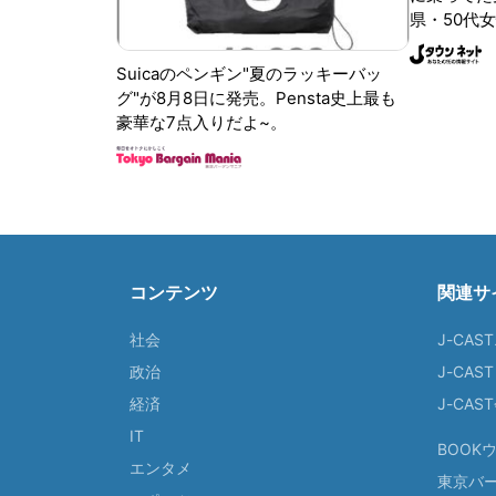
県・50代女
Suicaのペンギン"夏のラッキーバッ
グ"が8月8日に発売。Pensta史上最も
豪華な7点入りだよ~。
コンテンツ
関連サ
社会
J-CAS
政治
J-CAS
経済
J-CA
IT
BOOK
エンタメ
東京バ