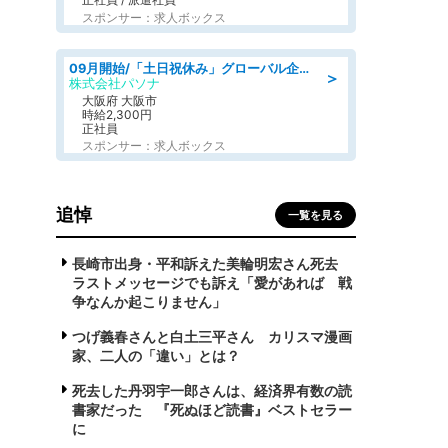
スポンサー：求人ボックス
09月開始/「土日祝休み」グローバル企業での産業保健のお仕事/保健師/高時給/残業なし/服装自由
＞
株式会社パソナ
大阪府 大阪市
時給2,300円
正社員
スポンサー：求人ボックス
追悼
一覧を見る
長崎市出身・平和訴えた美輪明宏さん死去
ラストメッセージでも訴え「愛があれば 戦
争なんか起こりません」
つげ義春さんと白土三平さん カリスマ漫画
家、二人の「違い」とは？
死去した丹羽宇一郎さんは、経済界有数の読
書家だった 『死ぬほど読書』ベストセラー
に