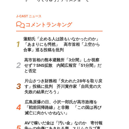
J-CAST ニュース
コメントランキング
蓮舫氏「止める人は誰もいなかったのか」
「あまりにも愕然」 高市首相「上空から
合掌」巡る投稿を批判
高市首相の熊本避難所「3分間」しか視察
せず？SNS拡散 内閣広報官「51分間」だ
と否定
片山さつき財務相「失われた28年を取り戻
す」投稿に批判 芥川賞作家「自民党の大
失政の結果だろう」
広島原爆の日、小沢一郎氏が高市政権を
「戦前回帰路線」と非難 「この国は再び
滅亡に向かいかねない」
AVで稼いだ金は「汚い金」なのか 寄付報
告への中傷にあきれる声...スリムクラブ真