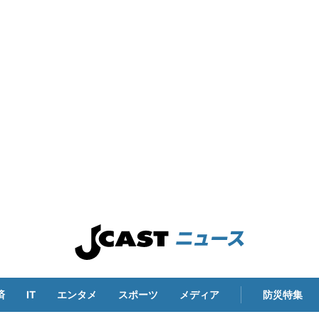
済
IT
エンタメ
スポーツ
メディア
防災特集