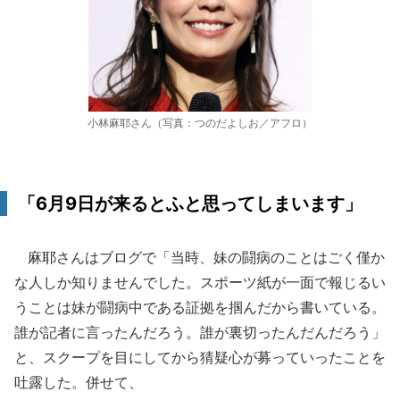
小林麻耶さん（写真：つのだよしお／アフロ）
「6月9日が来るとふと思ってしまいます」
麻耶さんはブログで「当時、妹の闘病のことはごく僅か
な人しか知りませんでした。スポーツ紙が一面で報じるい
うことは妹が闘病中である証拠を掴んだから書いている。
誰が記者に言ったんだろう。誰が裏切ったんだんだろう」
と、スクープを目にしてから猜疑心が募っていったことを
吐露した。併せて、