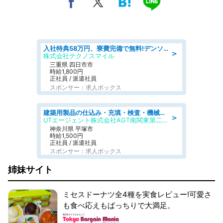
入社特典58万円、寮費完備で無料!デンソーで働こう!自動車工場で小型部品の検査業務 denso aichi
＞
株式会社テクノスマイル
三重県 四日市市
時給1,800円
正社員 / 派遣社員
スポンサー：求人ボックス
建築用製品の仕込み・充填・検査・機械操作/寮完備/日払い/工場・製造
＞
UTエージェント株式会社AGT南関東第二CU
神奈川県 平塚市
時給1,500円
正社員 / 派遣社員
スポンサー：求人ボックス
姉妹サイト
ミセスドーナツ全4種を実食レビュー!可愛さ
も食べ応えもばっちりで大満足。