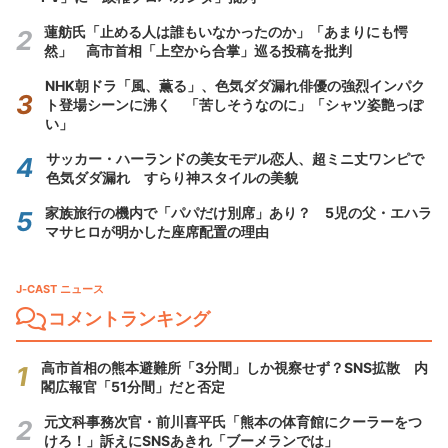
蓮舫氏「止める人は誰もいなかったのか」「あまりにも愕
然」 高市首相「上空から合掌」巡る投稿を批判
NHK朝ドラ「風、薫る」、色気ダダ漏れ俳優の強烈インパク
ト登場シーンに沸く 「苦しそうなのに」「シャツ姿艶っぽ
い」
サッカー・ハーランドの美女モデル恋人、超ミニ丈ワンピで
色気ダダ漏れ すらり神スタイルの美貌
家族旅行の機内で「パパだけ別席」あり？ 5児の父・エハラ
マサヒロが明かした座席配置の理由
J-CAST ニュース
コメントランキング
高市首相の熊本避難所「3分間」しか視察せず？SNS拡散 内
閣広報官「51分間」だと否定
元文科事務次官・前川喜平氏「熊本の体育館にクーラーをつ
けろ！」訴えにSNSあきれ「ブーメランでは」