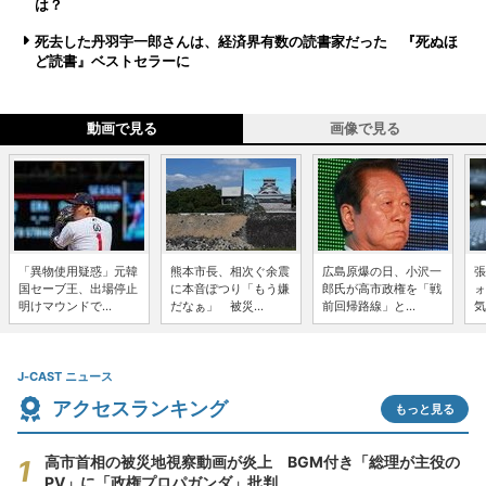
は？
死去した丹羽宇一郎さんは、経済界有数の読書家だった 『死ぬほ
ど読書』ベストセラーに
動画で見る
画像で見る
「異物使用疑惑」元韓
熊本市長、相次ぐ余震
広島原爆の日、小沢一
張
国セーブ王、出場停止
に本音ぽつり「もう嫌
郎氏が高市政権を「戦
ォ
明けマウンドで...
だなぁ」 被災...
前回帰路線」と...
気
J-CAST ニュース
アクセスランキング
もっと見る
高市首相の被災地視察動画が炎上 BGM付き「総理が主役の
PV」に「政権プロパガンダ」批判