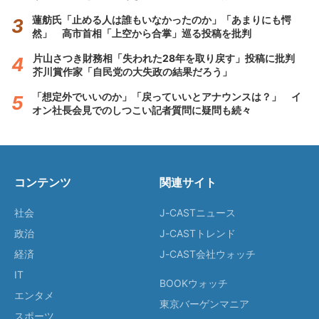
蓮舫氏「止める人は誰もいなかったのか」「あまりにも愕
然」 高市首相「上空から合掌」巡る投稿を批判
片山さつき財務相「失われた28年を取り戻す」投稿に批判
芥川賞作家「自民党の大失政の結果だろう」
「想定外でいいのか」「戻っていいとアナウンスは？」 イ
オン社長会見でのしつこい記者質問に疑問も続々
コンテンツ
関連サイト
社会
J-CASTニュース
政治
J-CASTトレンド
経済
J-CAST会社ウォッチ
IT
BOOKウォッチ
エンタメ
東京バーゲンマニア
スポーツ