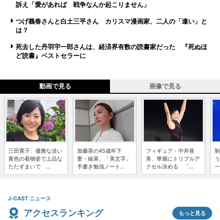
訴え「愛があれば 戦争なんか起こりません」
つげ義春さんと白土三平さん カリスマ漫画家、二人の「違い」と
は？
死去した丹羽宇一郎さんは、経済界有数の読書家だった 『死ぬほ
ど読書』ベストセラーに
動画で見る
画像で見る
三田寛子、優雅な淡い
加藤茶の45歳年下
フィギュア・中井亜
制
黄色の着物姿で上品な
妻・綾菜、「美文字」
美、華麗にトリプルア
う
たたずまいで ...
手書き勉強ノート...
クセル決める 「...
一
J-CAST ニュース
アクセスランキング
もっと見る