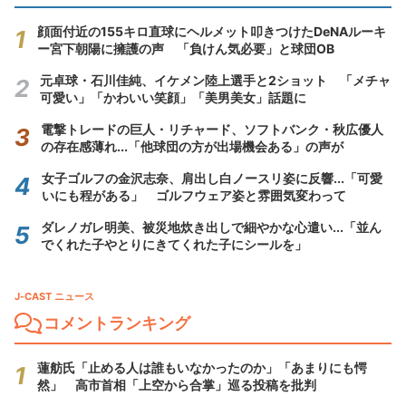
顔面付近の155キロ直球にヘルメット叩きつけたDeNAルーキ
ー宮下朝陽に擁護の声 「負けん気必要」と球団OB
元卓球・石川佳純、イケメン陸上選手と2ショット 「メチャ
可愛い」「かわいい笑顔」「美男美女」話題に
電撃トレードの巨人・リチャード、ソフトバンク・秋広優人
の存在感薄れ...「他球団の方が出場機会ある」の声が
女子ゴルフの金沢志奈、肩出し白ノースリ姿に反響...「可愛
いにも程がある」 ゴルフウェア姿と雰囲気変わって
ダレノガレ明美、被災地炊き出しで細やかな心遣い...「並ん
でくれた子やとりにきてくれた子にシールを」
J-CAST ニュース
コメントランキング
蓮舫氏「止める人は誰もいなかったのか」「あまりにも愕
然」 高市首相「上空から合掌」巡る投稿を批判