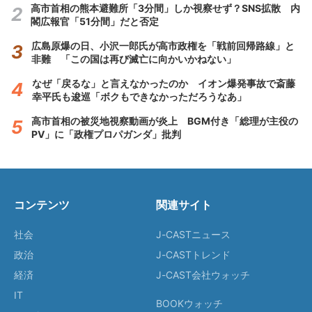
高市首相の熊本避難所「3分間」しか視察せず？SNS拡散 内
閣広報官「51分間」だと否定
広島原爆の日、小沢一郎氏が高市政権を「戦前回帰路線」と
非難 「この国は再び滅亡に向かいかねない」
なぜ「戻るな」と言えなかったのか イオン爆発事故で斎藤
幸平氏も逡巡「ボクもできなかっただろうなあ」
高市首相の被災地視察動画が炎上 BGM付き「総理が主役の
PV」に「政権プロパガンダ」批判
コンテンツ
関連サイト
社会
J-CASTニュース
政治
J-CASTトレンド
経済
J-CAST会社ウォッチ
IT
BOOKウォッチ