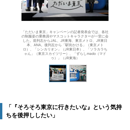
「ただいま東京」キャンペーンの記者発表会では、各社
の制服姿の乗務員やマスコットキャラクターが一堂に会
した。前列左からJAL、JR東海、東京メトロ、JR東日
本、ANA。後列左から「駅街かける」（東京メト
ロ）、「シンカリオン」（JR東日本）、「ソラカラち
ゃん」（東京スカイツリー）、「ずらしmado（マド
ゥ）」（JR東海）
「『そろそろ東京に行きたいな』という気持
ちを後押ししたい」