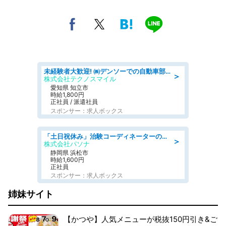
未経験者大歓迎! ㈱デンソーでの自動車部品の組立作業 denso aichi
＞
株式会社テクノスマイル
愛知県 知立市
時給1,800円
正社員 / 派遣社員
スポンサー：求人ボックス
「土日祝休み」治験コーディネーターのお仕事/未経験OK
＞
株式会社パソナ
静岡県 浜松市
時給1,600円
正社員
スポンサー：求人ボックス
姉妹サイト
【かつや】人気メニューが税抜150円引き&ご