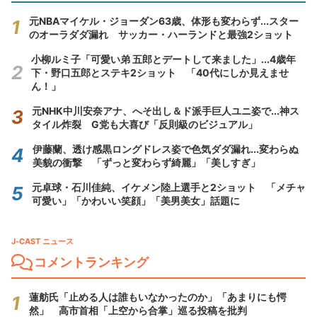
元NBAマイケル・ジョーダン63歳、体形も変わらず...スター
のオーラダダ漏れ サッカー・ハーランドと最強2ショット
小柳ルミ子「可愛い弟 五郎とデートして来ました」...4歳年
下・野口五郎とステキ2ショット 「40代にしか見えませ
ん！」
元NHK中川安奈アナ、へそ出し＆ド派手巨人ユニ姿で...神ス
タイル炸裂 G党も大喜び「反則級のビジュアル」
伊藤蘭、透け感黒ロングドレス姿で色気ダダ漏れ...変わらぬ
美貌の衝撃 「ずっと変わらず綺麗」「美しすぎ」
元卓球・石川佳純、イケメン陸上選手と2ショット 「メチャ
可愛い」「かわいい笑顔」「美男美女」話題に
J-CAST ニュース
コメントランキング
蓮舫氏「止める人は誰もいなかったのか」「あまりにも愕
然」 高市首相「上空から合掌」巡る投稿を批判