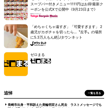
スープバー付きメニュー1111円はお得!最新ク
ーポンを公式Xで公開中《9月23日まで》
「めちゃくちゃ遠すぎ」「可愛すぎます」 2
歳児がカボチャを切ったら...〝左手〟の場所
に5.3万人もん絶|Jタウンネット
ゼロまる
追悼
一覧を見る
長崎市出身・平和訴えた美輪明宏さん死去 ラストメッセージでも