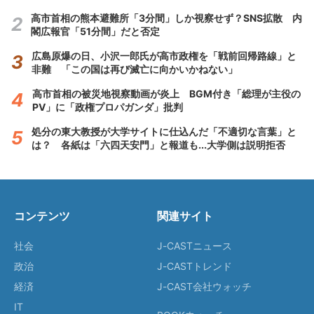
高市首相の熊本避難所「3分間」しか視察せず？SNS拡散 内
閣広報官「51分間」だと否定
広島原爆の日、小沢一郎氏が高市政権を「戦前回帰路線」と
非難 「この国は再び滅亡に向かいかねない」
高市首相の被災地視察動画が炎上 BGM付き「総理が主役の
PV」に「政権プロパガンダ」批判
処分の東大教授が大学サイトに仕込んだ「不適切な言葉」と
は？ 各紙は「六四天安門」と報道も...大学側は説明拒否
コンテンツ
関連サイト
社会
J-CASTニュース
政治
J-CASTトレンド
経済
J-CAST会社ウォッチ
IT