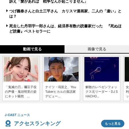
訴え「愛があれば 戦争なんか起こりません」
つげ義春さんと白土三平さん カリスマ漫画家、二人の「違い」と
は？
死去した丹羽宇一郎さんは、経済界有数の読書家だった 『死ぬほ
ど読書』ベストセラーに
動画で見る
画像で見る
「鬼滅の刃」禰豆子役
ナイツ・塙宣之、You
解散のレペゼンフォッ
女
の声優・鬼頭明里の姿
Tuberヒカルの落語家
クス元リーダー・DJ S
利
にネット騒然 ...
デビュー...
HACHO...
ッ
J-CAST ニュース
アクセスランキング
もっと見る