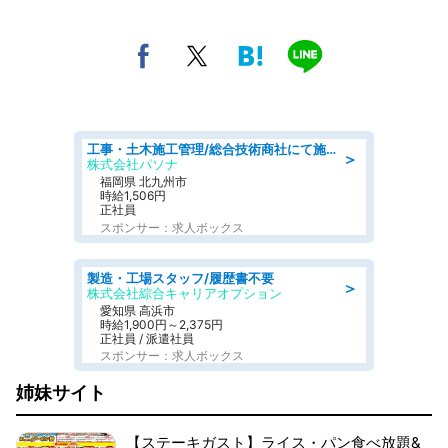
工事・土木施工管理/総合技術商社にて施工管理のお仕事/即日勤務可/車通勤可/工事・土木施工管理/生産・品質管理
＞
株式会社パソナ
福岡県 北九州市
時給1,506円
正社員
スポンサー：求人ボックス
製造・工場スタッフ/履歴書不要
＞
株式会社綜合キャリアオプション
愛知県 高浜市
時給1,900円～2,375円
正社員 / 派遣社員
スポンサー：求人ボックス
姉妹サイト
【ステーキガスト】ライス・パン食べ放題&