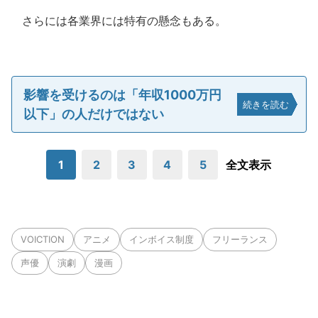
さらには各業界には特有の懸念もある。
影響を受けるのは「年収1000万円
続きを読む
以下」の人だけではない
1
2
3
4
5
全文表示
VOICTION
アニメ
インボイス制度
フリーランス
声優
演劇
漫画