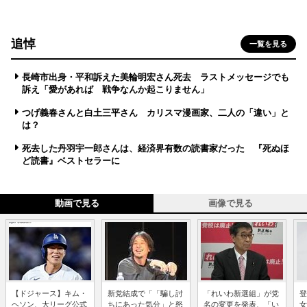
追悼
一覧を見る
長崎市出身・平和訴えた美輪明宏さん死去 ラストメッセージでも
訴え「愛があれば 戦争なんか起こりません」
つげ義春さんと白土三平さん カリスマ漫画家、二人の「違い」と
は？
死去した丹羽宇一郎さんは、経済界有数の読書家だった 『死ぬほ
ど読書』ベストセラーに
動画で見る
画像で見る
【ドジャース】キム・
新党結成で「「騙し討
「れいわ新選組」が党
登
ヘソン、大リーグ公式
ちにあった気分」と怒
名の変更を発表、「い
女