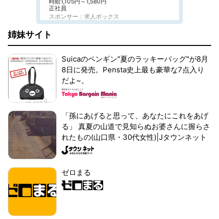
時給1,105円～1,580円
正社員
スポンサー：求人ボックス
姉妹サイト
Suicaのペンギン"夏のラッキーバッグ"が8月
8日に発売。Pensta史上最も豪華な7点入り
だよ~。
「孫にあげると思って、あなたにこれをあげ
る」 真夏の山道で見知らぬお婆さんに握らさ
れたもの(山口県・30代女性)|Jタウンネット
ゼロまる