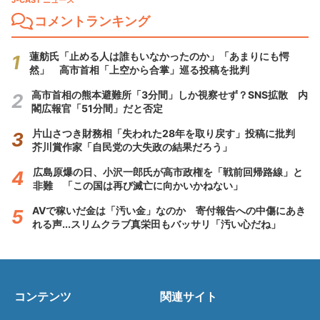
J-CAST ニュース
コメントランキング
蓮舫氏「止める人は誰もいなかったのか」「あまりにも愕
然」 高市首相「上空から合掌」巡る投稿を批判
高市首相の熊本避難所「3分間」しか視察せず？SNS拡散 内
閣広報官「51分間」だと否定
片山さつき財務相「失われた28年を取り戻す」投稿に批判
芥川賞作家「自民党の大失政の結果だろう」
広島原爆の日、小沢一郎氏が高市政権を「戦前回帰路線」と
非難 「この国は再び滅亡に向かいかねない」
AVで稼いだ金は「汚い金」なのか 寄付報告への中傷にあき
れる声...スリムクラブ真栄田もバッサリ「汚い心だね」
コンテンツ
関連サイト