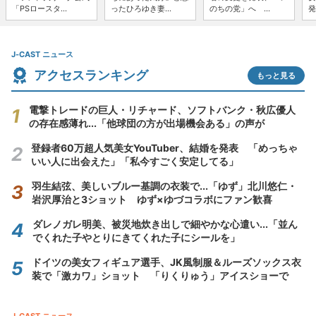
「PSロースタ...
ったひろゆき妻...
のちの党」へ ...
発
J-CAST ニュース
アクセスランキング
もっと見る
電撃トレードの巨人・リチャード、ソフトバンク・秋広優人
の存在感薄れ...「他球団の方が出場機会ある」の声が
登録者60万超人気美女YouTuber、結婚を発表 「めっちゃ
いい人に出会えた」「私今すごく安定してる」
羽生結弦、美しいブルー基調の衣装で...「ゆず」北川悠仁・
岩沢厚治と3ショット ゆず×ゆづコラボにファン歓喜
ダレノガレ明美、被災地炊き出しで細やかな心遣い...「並ん
でくれた子やとりにきてくれた子にシールを」
ドイツの美女フィギュア選手、JK風制服＆ルーズソックス衣
装で「激カワ」ショット 「りくりゅう」アイスショーで