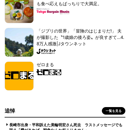
も食べ応えもばっちりで大満足。
「ジブリの世界」「冒険のはじまりだ!」 夫
が撮影した〝1歳娘の後ろ姿〟が良すぎて...4.
8万人感激|Jタウンネット
ゼロまる
追悼
一覧を見る
長崎市出身・平和訴えた美輪明宏さん死去 ラストメッセージでも