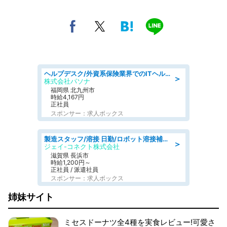
ヘルプデスク/外資系保険業界でのITヘルプデスク業務/駅近/即日勤務可/ヘルプデスク
＞
株式会社パソナ
福岡県 北九州市
時給4,167円
正社員
スポンサー：求人ボックス
製造スタッフ/溶接 日勤/ロボット溶接補助業務/学歴·経験不問
＞
ジェイ-コネクト株式会社
滋賀県 長浜市
時給1,200円～
正社員 / 派遣社員
スポンサー：求人ボックス
姉妹サイト
ミセスドーナツ全4種を実食レビュー!可愛さ