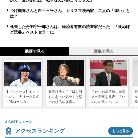
訴え「愛があれば 戦争なんか起こりません」
つげ義春さんと白土三平さん カリスマ漫画家、二人の「違い」と
は？
死去した丹羽宇一郎さんは、経済界有数の読書家だった 『死ぬほ
ど読書』ベストセラーに
動画で見る
画像で見る
【ドジャース】キム・
新党結成で「「騙し討
「れいわ新選組」が党
登
ヘソン、大リーグ公式
ちにあった気分」と怒
名の変更を発表、「い
女
「PSロースタ...
ったひろゆき妻...
のちの党」へ ...
発
J-CAST ニュース
アクセスランキング
もっと見る