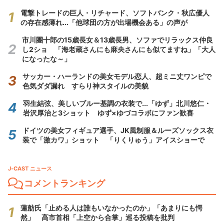
電撃トレードの巨人・リチャード、ソフトバンク・秋広優人
の存在感薄れ...「他球団の方が出場機会ある」の声が
市川團十郎の15歳長女＆13歳長男、ソファでリラックス仲良
し2ショ 「海老蔵さんにも麻央さんにも似てますね」「大人
になったな～」
サッカー・ハーランドの美女モデル恋人、超ミニ丈ワンピで
色気ダダ漏れ すらり神スタイルの美貌
羽生結弦、美しいブルー基調の衣装で...「ゆず」北川悠仁・
岩沢厚治と3ショット ゆず×ゆづコラボにファン歓喜
ドイツの美女フィギュア選手、JK風制服＆ルーズソックス衣
装で「激カワ」ショット 「りくりゅう」アイスショーで
J-CAST ニュース
コメントランキング
蓮舫氏「止める人は誰もいなかったのか」「あまりにも愕
然」 高市首相「上空から合掌」巡る投稿を批判