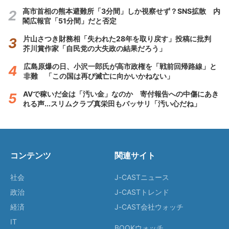
高市首相の熊本避難所「3分間」しか視察せず？SNS拡散 内
閣広報官「51分間」だと否定
片山さつき財務相「失われた28年を取り戻す」投稿に批判
芥川賞作家「自民党の大失政の結果だろう」
広島原爆の日、小沢一郎氏が高市政権を「戦前回帰路線」と
非難 「この国は再び滅亡に向かいかねない」
AVで稼いだ金は「汚い金」なのか 寄付報告への中傷にあき
れる声...スリムクラブ真栄田もバッサリ「汚い心だね」
コンテンツ
関連サイト
社会
J-CASTニュース
政治
J-CASTトレンド
経済
J-CAST会社ウォッチ
IT
BOOKウォッチ