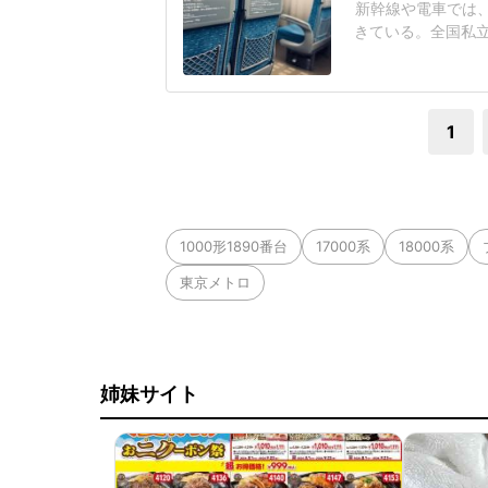
新幹線や電車では
きている。全国私立
やすい社会へ」アン
もの泣き声・騒ぎ
ー利用の理解が欲
1
1000形1890番台
17000系
18000系
東京メトロ
姉妹サイト