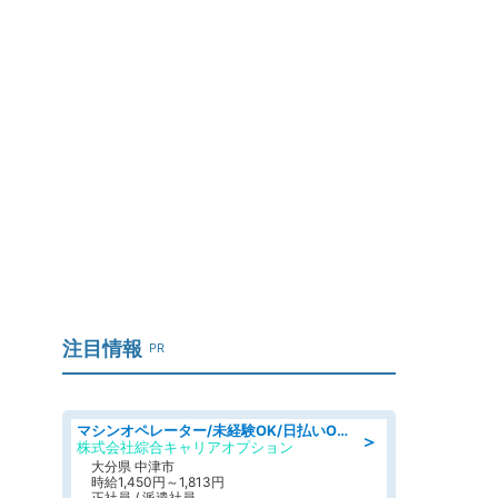
注目情報
PR
マシンオペレーター/未経験OK/日払いOK/寮費無料/交替制/20・30・40代活躍中
＞
株式会社綜合キャリアオプション
大分県 中津市
時給1,450円～1,813円
正社員 / 派遣社員