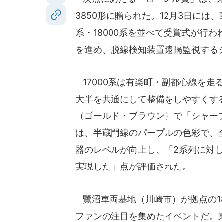
3850形に贈られた。12月3日には
系・18000系を並べて受賞式が行
を進め、脱線検知装置遠隔監視する
17000系は有楽町・副都心線を走
大半を共通にして整備をしやすくする
（ゴールド・ブラウン）で「シャープ
は、半蔵門線のパープルの色彩で、
器のレベルが向上し、「2系列に対
実現した」点が評価された。
鷺沼車両基地（川崎市）が拠点の1
ファンの注目を集めたイベントだ。東