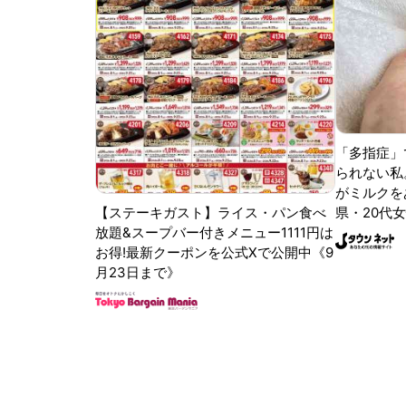
「多指症」
られない私
がミルクをあ
【ステーキガスト】ライス・パン食べ
県・20代女
放題&スープバー付きメニュー1111円は
お得!最新クーポンを公式Xで公開中《9
月23日まで》