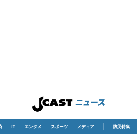
済
IT
エンタメ
スポーツ
メディア
防災特集