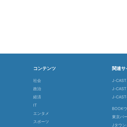
コンテンツ
関連サ
社会
J-CAS
政治
J-CAS
経済
J-CA
IT
BOOK
エンタメ
東京バ
スポーツ
Jタウン