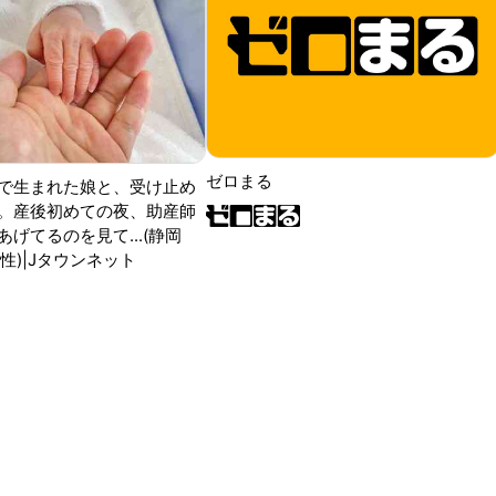
ゼロまる
で生まれた娘と、受け止め
。産後初めての夜、助産師
げてるのを見て...(静岡
性)|Jタウンネット