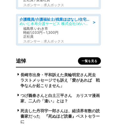
スポンサー：求人ボックス
介護職員/介護福祉士/残業ほぼなし/住宅型有料老人ホームの介護士/シフト相談可
＞
めいじ永寿介護サービス 株式会社/めいじ永寿介護サービスセンター
福島県 いわき市
時給1,033円～1,300円
正社員
スポンサー：求人ボックス
追悼
一覧を見る
長崎市出身・平和訴えた美輪明宏さん死去
ラストメッセージでも訴え「愛があれば 戦
争なんか起こりません」
つげ義春さんと白土三平さん カリスマ漫画
家、二人の「違い」とは？
死去した丹羽宇一郎さんは、経済界有数の読
書家だった 『死ぬほど読書』ベストセラー
に