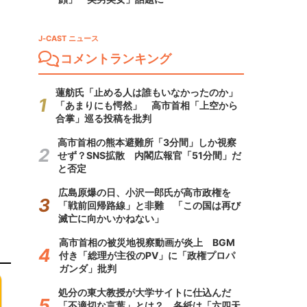
J-CAST ニュース
コメントランキング
蓮舫氏「止める人は誰もいなかったのか」
「あまりにも愕然」 高市首相「上空から
合掌」巡る投稿を批判
高市首相の熊本避難所「3分間」しか視察
せず？SNS拡散 内閣広報官「51分間」だ
と否定
広島原爆の日、小沢一郎氏が高市政権を
「戦前回帰路線」と非難 「この国は再び
滅亡に向かいかねない」
高市首相の被災地視察動画が炎上 BGM
付き「総理が主役のPV」に「政権プロパ
ガンダ」批判
処分の東大教授が大学サイトに仕込んだ
「不適切な言葉」とは？ 各紙は「六四天