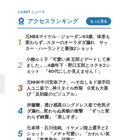
J-CAST ニュース
アクセスランキング
もっと見る
元NBAマイケル・ジョーダン63歳、体形も
変わらず...スターのオーラダダ漏れ サッ
カー・ハーランドと最強2ショット
小柳ルミ子「可愛い弟 五郎とデートして来
ました」...4歳年下・野口五郎とステキ2シ
ョット 「40代にしか見えません！」
元NHK中川安奈アナ、へそ出し＆ド派手巨
人ユニ姿で...神スタイル炸裂 G党も大喜
び「反則級のビジュアル」
伊藤蘭、透け感黒ロングドレス姿で色気ダ
ダ漏れ...変わらぬ美貌の衝撃 「ずっと変
わらず綺麗」「美しすぎ」
元卓球・石川佳純、イケメン陸上選手と2
ショット 「メチャ可愛い」「かわいい笑
顔」「美男美女」話題に