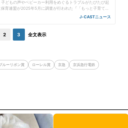
、子どもの声やベビーカー利用をめぐるトラブルがたびたび起
保育連盟が2025年5月に調査が行われた『「もっと子育てし
ケート2025』の結果には、「外食、電車、公共の場での子ど
J-CASTニュース
への冷たい視線や苦情に心が疲弊」「電車の座席やエレベータ
しい」といった声が寄せられている。東京都内在住の佐藤真理
子さん(仮名・40代)は、新幹線
2
3
全文表示
ブルーリボン賞
ローレル賞
京急
京浜急行電鉄