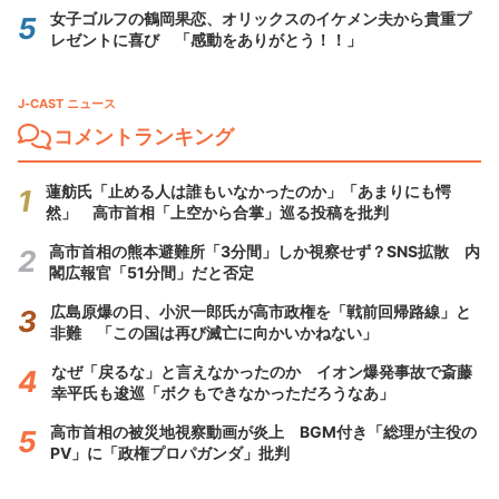
女子ゴルフの鶴岡果恋、オリックスのイケメン夫から貴重プ
レゼントに喜び 「感動をありがとう！！」
J-CAST ニュース
コメントランキング
蓮舫氏「止める人は誰もいなかったのか」「あまりにも愕
然」 高市首相「上空から合掌」巡る投稿を批判
高市首相の熊本避難所「3分間」しか視察せず？SNS拡散 内
閣広報官「51分間」だと否定
広島原爆の日、小沢一郎氏が高市政権を「戦前回帰路線」と
非難 「この国は再び滅亡に向かいかねない」
なぜ「戻るな」と言えなかったのか イオン爆発事故で斎藤
幸平氏も逡巡「ボクもできなかっただろうなあ」
高市首相の被災地視察動画が炎上 BGM付き「総理が主役の
PV」に「政権プロパガンダ」批判