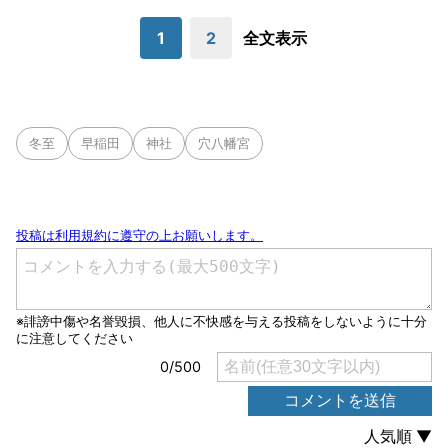
1
2
全文表示
冬至
早稲田
神社
穴八幡宮