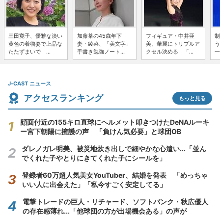
三田寛子、優雅な淡い
加藤茶の45歳年下
フィギュア・中井亜
制
黄色の着物姿で上品な
妻・綾菜、「美文字」
美、華麗にトリプルア
う
たたずまいで ...
手書き勉強ノート...
クセル決める 「...
一
J-CAST ニュース
アクセスランキング
もっと見る
顔面付近の155キロ直球にヘルメット叩きつけたDeNAルーキ
ー宮下朝陽に擁護の声 「負けん気必要」と球団OB
ダレノガレ明美、被災地炊き出しで細やかな心遣い...「並ん
でくれた子やとりにきてくれた子にシールを」
登録者60万超人気美女YouTuber、結婚を発表 「めっちゃ
いい人に出会えた」「私今すごく安定してる」
電撃トレードの巨人・リチャード、ソフトバンク・秋広優人
の存在感薄れ...「他球団の方が出場機会ある」の声が