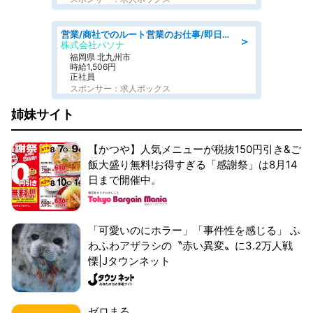
営業/商社でのルート営業のお仕事/即日勤務可/車通勤可/営業
＞
株式会社パソナ
福岡県 北九州市
時給1,506円
正社員
スポンサー：求人ボックス
姉妹サイト
【かつや】人気メニューが税抜150円引き&ご
飯大盛り無料!お得すぎる「感謝祭」は8月14
日まで開催中。
「可愛いのにホラー」「事件性を感じる」 ふ
わふわアザラシの〝赤い異変〟に3.2万人戦
慄|Jタウンネット
ゼロまる