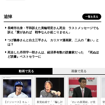
追悼
一覧を見る
長崎市出身・平和訴えた美輪明宏さん死去 ラストメッセージでも
訴え「愛があれば 戦争なんか起こりません」
つげ義春さんと白土三平さん カリスマ漫画家、二人の「違い」と
は？
死去した丹羽宇一郎さんは、経済界有数の読書家だった 『死ぬほ
ど読書』ベストセラーに
動画で見る
画像で見る
【ドジャース】キム・
新党結成で「「騙し討
「れいわ新選組」が党
登