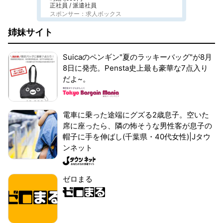
正社員 / 派遣社員
スポンサー：求人ボックス
姉妹サイト
Suicaのペンギン"夏のラッキーバッグ"が8月
8日に発売。Pensta史上最も豪華な7点入り
だよ~。
電車に乗った途端にグズる2歳息子。空いた
席に座ったら、隣の怖そうな男性客が息子の
帽子に手を伸ばし(千葉県・40代女性)|Jタウ
ンネット
ゼロまる