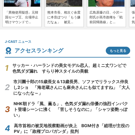
「異物使用疑惑」元韓
熊本市長、相次ぐ余震
広島原爆の日、小沢一
張
国セーブ王、出場停止
に本音ぽつり「もう嫌
郎氏が高市政権を「戦
ォ
明けマウンドで...
だなぁ」 被災...
前回帰路線」と...
気
J-CAST ニュース
アクセスランキング
もっと見る
サッカー・ハーランドの美女モデル恋人、超ミニ丈ワンピで
色気ダダ漏れ すらり神スタイルの美貌
市川團十郎の15歳長女＆13歳長男、ソファでリラックス仲良
し2ショ 「海老蔵さんにも麻央さんにも似てますね」「大人
になったな～」
NHK朝ドラ「風、薫る」、色気ダダ漏れ俳優の強烈インパク
ト登場シーンに沸く 「苦しそうなのに」「シャツ姿艶っぽ
い」
高市首相の被災地視察動画が炎上 BGM付き「総理が主役の
PV」に「政権プロパガンダ」批判