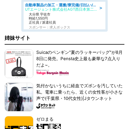
自動車製品の加工・運搬/寮完備/日払い/工場・製造
＞
UTエージェント株式会社AGT西日本第二CU
大分県 宇佐市
時給1,550円
正社員 / 派遣社員
スポンサー：求人ボックス
姉妹サイト
Suicaのペンギン"夏のラッキーバッグ"が8月
8日に発売。Pensta史上最も豪華な7点入り
だよ~。
気付かないうちに経血でズボンを汚していた
私。電車に乗ったら、近くの女性客が小さな
声で(千葉県・10代女性)|Jタウンネット
ゼロまる