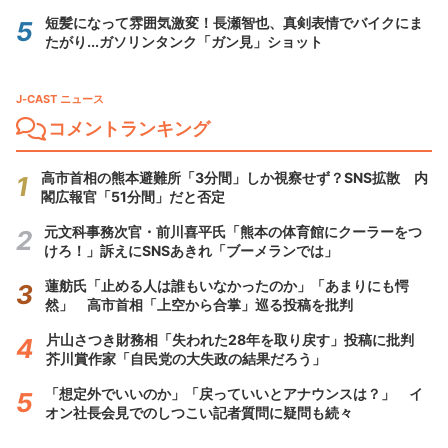
短髪になって雰囲気激変！長瀬智也、真剣表情でバイクにま
たがり...ガソリンタンク「ガン見」ショット
J-CAST ニュース
コメントランキング
高市首相の熊本避難所「3分間」しか視察せず？SNS拡散 内
閣広報官「51分間」だと否定
元文科事務次官・前川喜平氏「熊本の体育館にクーラーをつ
けろ！」訴えにSNSあきれ「ブーメランでは」
蓮舫氏「止める人は誰もいなかったのか」「あまりにも愕
然」 高市首相「上空から合掌」巡る投稿を批判
片山さつき財務相「失われた28年を取り戻す」投稿に批判
芥川賞作家「自民党の大失政の結果だろう」
「想定外でいいのか」「戻っていいとアナウンスは？」 イ
オン社長会見でのしつこい記者質問に疑問も続々