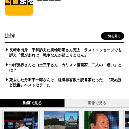
追悼
一覧を見る
長崎市出身・平和訴えた美輪明宏さん死去 ラストメッセージでも
訴え「愛があれば 戦争なんか起こりません」
つげ義春さんと白土三平さん カリスマ漫画家、二人の「違い」と
は？
死去した丹羽宇一郎さんは、経済界有数の読書家だった 『死ぬほ
ど読書』ベストセラーに
動画で見る
画像で見る