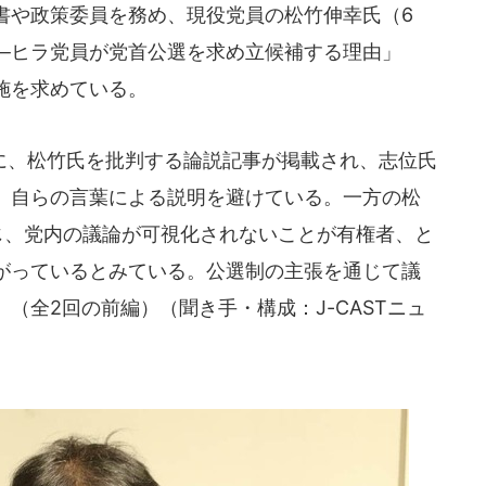
書や政策委員を務め、現役党員の松竹伸幸氏（6
──ヒラ党員が党首公選を求め立候補する理由」
施を求めている。
、松竹氏を批判する論説記事が掲載され、志位氏
、自らの言葉による説明を避けている。一方の松
応じ、党内の議論が可視化されないことが有権者、と
がっているとみている。公選制の主張を通じて議
（全2回の前編）（聞き手・構成：J-CASTニュ