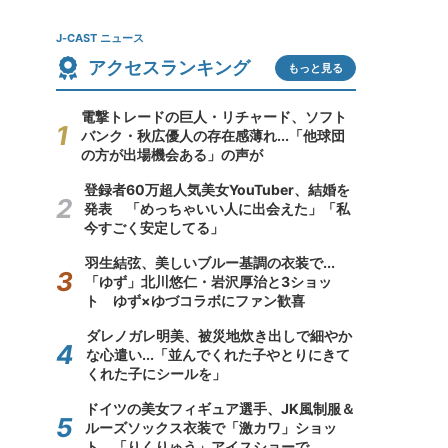
J-CAST ニュース
アクセスランキング
もっと見る
電撃トレードの巨人・リチャード、ソフト
バンク・秋広優人の存在感薄れ...「他球団
の方が出場機会ある」の声が
登録者60万超人気美女YouTuber、結婚を
発表 「めっちゃいい人に出会えた」「私
今すごく安定してる」
羽生結弦、美しいブルー基調の衣装で...
「ゆず」北川悠仁・岩沢厚治と3ショッ
ト ゆず×ゆづコラボにファン歓喜
ダレノガレ明美、被災地炊き出しで細やか
な心遣い...「並んでくれた子やとりにきて
くれた子にシールを」
ドイツの美女フィギュア選手、JK風制服＆
ルーズソックス衣装で「激カワ」ショッ
ト 「りくりゅう」アイスショーで