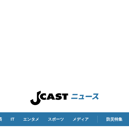
済
IT
エンタメ
スポーツ
メディア
防災特集