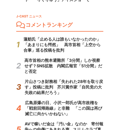
J-CAST ニュース
コメントランキング
蓮舫氏「止める人は誰もいなかったのか」
「あまりにも愕然」 高市首相「上空から
合掌」巡る投稿を批判
高市首相の熊本避難所「3分間」しか視察
せず？SNS拡散 内閣広報官「51分間」だ
と否定
片山さつき財務相「失われた28年を取り戻
す」投稿に批判 芥川賞作家「自民党の大
失政の結果だろう」
広島原爆の日、小沢一郎氏が高市政権を
「戦前回帰路線」と非難 「この国は再び
滅亡に向かいかねない」
AVで稼いだ金は「汚い金」なのか 寄付報
告への中傷にあきれる声...スリムクラブ真