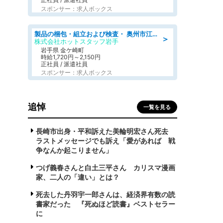
スポンサー：求人ボックス
製品の梱包・組立および検査・ 奥州市江刺/大手企業で長期安定 梱包・検査・組立/半年経過毎に5万円の報奨金有
＞
株式会社ホットスタッフ岩手
岩手県 金ケ崎町
時給1,720円～2,150円
正社員 / 派遣社員
スポンサー：求人ボックス
追悼
一覧を見る
長崎市出身・平和訴えた美輪明宏さん死去
ラストメッセージでも訴え「愛があれば 戦
争なんか起こりません」
つげ義春さんと白土三平さん カリスマ漫画
家、二人の「違い」とは？
死去した丹羽宇一郎さんは、経済界有数の読
書家だった 『死ぬほど読書』ベストセラー
に