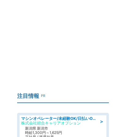
注目情報
PR
マシンオペレーター/未経験OK/日払いOK/寮費無料/交替制/20・30・40代活躍中
＞
株式会社綜合キャリアオプション
新潟県 新潟市
時給1,300円～1,625円
正社員 / 派遣社員