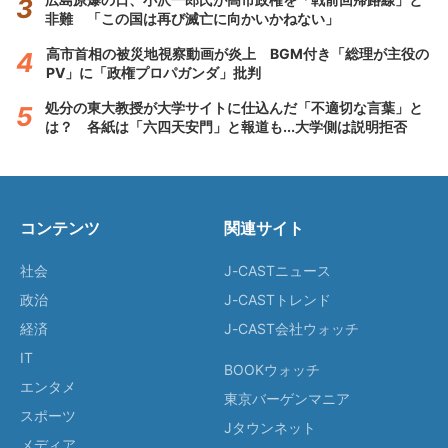
非難 「この国は再び滅亡に向かいかねない」
高市首相の被災地視察動画が炎上 BGM付き「総理が主役の
PV」に「政権プロパガンダ」批判
処分の東大教授が大学サイトに仕込んだ「不適切な言葉」と
は？ 各紙は「六四天安門」と報道も...大学側は説明拒否
コンテンツ
関連サイト
社会
J-CASTニュース
政治
J-CASTトレンド
経済
J-CAST会社ウォッチ
IT
BOOKウォッチ
エンタメ
東京バーゲンマニア
スポーツ
Jタウンネット
メディア