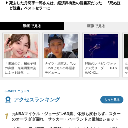
死去した丹羽宇一郎さんは、経済界有数の読書家だった 『死ぬほ
ど読書』ベストセラーに
動画で見る
画像で見る
「鬼滅の刃」禰豆子役
ナイツ・塙宣之、You
解散のレペゼンフォッ
女
の声優・鬼頭明里の姿
Tuberヒカルの落語家
クス元リーダー・DJ S
利
にネット騒然 ...
デビュー...
HACHO...
ッ
J-CAST ニュース
アクセスランキング
もっと見る
元NBAマイケル・ジョーダン63歳、体形も変わらず...スター
のオーラダダ漏れ サッカー・ハーランドと最強2ショット