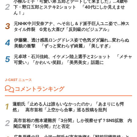
小柳ルミ子「可愛い弟 五郎とデートして来ました」...4歳年
下・野口五郎とステキ2ショット 「40代にしか見えませ
ん！」
元NHK中川安奈アナ、へそ出し＆ド派手巨人ユニ姿で...神ス
タイル炸裂 G党も大喜び「反則級のビジュアル」
伊藤蘭、透け感黒ロングドレス姿で色気ダダ漏れ...変わらぬ
美貌の衝撃 「ずっと変わらず綺麗」「美しすぎ」
元卓球・石川佳純、イケメン陸上選手と2ショット 「メチャ
可愛い」「かわいい笑顔」「美男美女」話題に
J-CAST ニュース
コメントランキング
蓮舫氏「止める人は誰もいなかったのか」「あまりにも愕
然」 高市首相「上空から合掌」巡る投稿を批判
高市首相の熊本避難所「3分間」しか視察せず？SNS拡散 内
閣広報官「51分間」だと否定
広島原爆の日、小沢一郎氏が高市政権を「戦前回帰路線」と