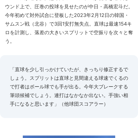
ウンド上で、圧巻の投球を見せたのが中日・高橋宏斗だ。
今年初めて対外試合に登板した2023年2月12日の韓国・
サムスン戦（北谷）で3回1安打無失点。直球は最速154キ
ロを計測し、落差の大きいスプリットで空振りを次々と奪
う。
「直球を少し引っかけていたが、きっちり修正するで
しょう。スプリットは直球と見間違える球速でくるの
で打者はボール球でも手が出る。今年大ブレークする
筆頭候補でしょう。連打はなかなか出ない。手強い相
手になると思います」（他球団スコアラー）