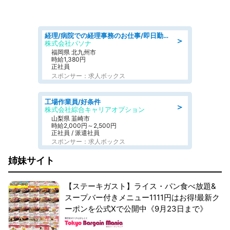
経理/病院での経理事務のお仕事/即日勤務可/車通勤可/経理/一般事務
＞
株式会社パソナ
福岡県 北九州市
時給1,380円
正社員
スポンサー：求人ボックス
工場作業員/好条件
＞
株式会社綜合キャリアオプション
山梨県 韮崎市
時給2,000円～2,500円
正社員 / 派遣社員
スポンサー：求人ボックス
姉妹サイト
【ステーキガスト】ライス・パン食べ放題&
スープバー付きメニュー1111円はお得!最新ク
ーポンを公式Xで公開中《9月23日まで》