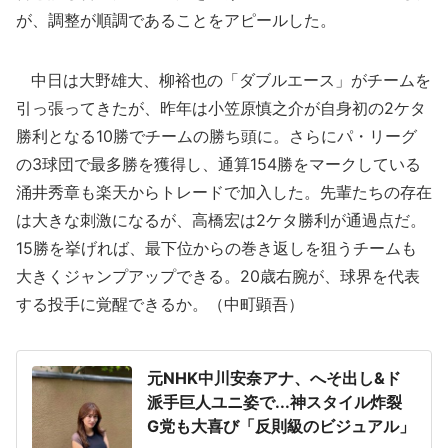
が、調整が順調であることをアピールした。
中日は大野雄大、柳裕也の「ダブルエース」がチームを
引っ張ってきたが、昨年は小笠原慎之介が自身初の2ケタ
勝利となる10勝でチームの勝ち頭に。さらにパ・リーグ
の3球団で最多勝を獲得し、通算154勝をマークしている
涌井秀章も楽天からトレードで加入した。先輩たちの存在
は大きな刺激になるが、高橋宏は2ケタ勝利が通過点だ。
15勝を挙げれば、最下位からの巻き返しを狙うチームも
大きくジャンプアップできる。20歳右腕が、球界を代表
する投手に覚醒できるか。（中町顕吾）
元NHK中川安奈アナ、へそ出し&ド
派手巨人ユニ姿で...神スタイル炸裂
G党も大喜び「反則級のビジュアル」