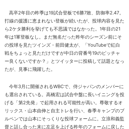
高卒2年目の昨季は19試合登板で6勝7敗、防御率2.47。
打線の援護に恵まれない登板が続いたが、投球内容を見た
ら2ケタ勝利を挙げても不思議ではなかった。1年目の21
年は1軍登板なし。まだ無名だった昨年のシーズン前にそ
の投球を見たツインズ・前田健太が、「YouTubeで紅白
戦をちょっと見ただけですが中日の背番号19のピッチャ
ー良くないですか？」とツイッターに投稿して話題となっ
たが、見事に飛躍した。
今年3月に開催されるWBCで、侍ジャパンのメンバーに
も選出されている。高橋宏は試合中盤に長いイニングを投
げる「第2先発」で起用される可能性が高い。尊敬するオ
リックス・山本由伸と自主トレを行い、春季キャンプのブ
ルペンでは山本にそっくりな投球フォームに。立浪和義監
督と話し合った末に左足を上げる昨年のフォームに戻した