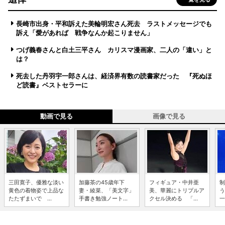
長崎市出身・平和訴えた美輪明宏さん死去 ラストメッセージでも
訴え「愛があれば 戦争なんか起こりません」
つげ義春さんと白土三平さん カリスマ漫画家、二人の「違い」と
は？
死去した丹羽宇一郎さんは、経済界有数の読書家だった 『死ぬほ
ど読書』ベストセラーに
動画で見る
画像で見る
三田寛子、優雅な淡い
加藤茶の45歳年下
フィギュア・中井亜
制
黄色の着物姿で上品な
妻・綾菜、「美文字」
美、華麗にトリプルア
う
たたずまいで ...
手書き勉強ノート...
クセル決める 「...
一