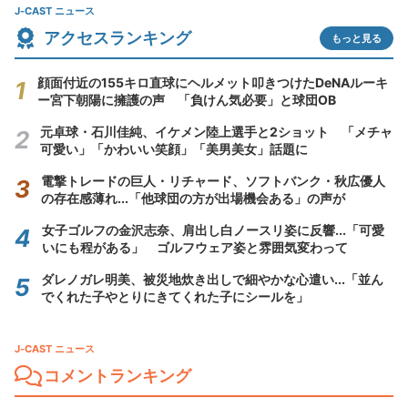
J-CAST ニュース
アクセスランキング
もっと見る
顔面付近の155キロ直球にヘルメット叩きつけたDeNAルーキ
ー宮下朝陽に擁護の声 「負けん気必要」と球団OB
元卓球・石川佳純、イケメン陸上選手と2ショット 「メチャ
可愛い」「かわいい笑顔」「美男美女」話題に
電撃トレードの巨人・リチャード、ソフトバンク・秋広優人
の存在感薄れ...「他球団の方が出場機会ある」の声が
女子ゴルフの金沢志奈、肩出し白ノースリ姿に反響...「可愛
いにも程がある」 ゴルフウェア姿と雰囲気変わって
ダレノガレ明美、被災地炊き出しで細やかな心遣い...「並ん
でくれた子やとりにきてくれた子にシールを」
J-CAST ニュース
コメントランキング