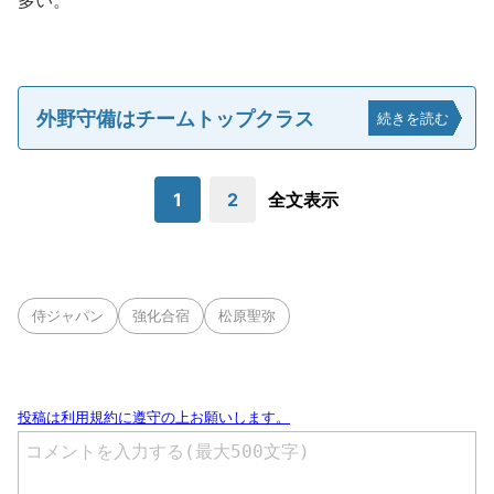
多い。
外野守備はチームトップクラス
続きを読む
1
2
全文表示
侍ジャパン
強化合宿
松原聖弥