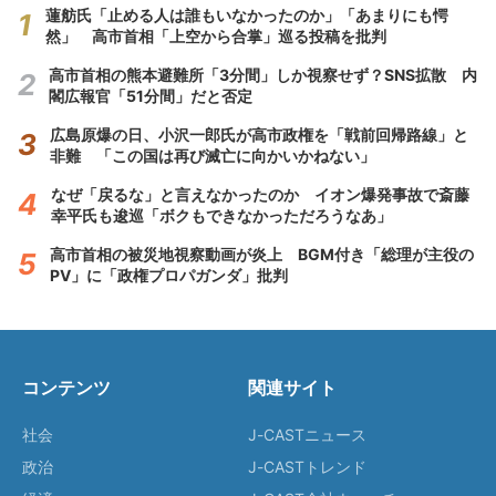
蓮舫氏「止める人は誰もいなかったのか」「あまりにも愕
然」 高市首相「上空から合掌」巡る投稿を批判
高市首相の熊本避難所「3分間」しか視察せず？SNS拡散 内
閣広報官「51分間」だと否定
広島原爆の日、小沢一郎氏が高市政権を「戦前回帰路線」と
非難 「この国は再び滅亡に向かいかねない」
なぜ「戻るな」と言えなかったのか イオン爆発事故で斎藤
幸平氏も逡巡「ボクもできなかっただろうなあ」
高市首相の被災地視察動画が炎上 BGM付き「総理が主役の
PV」に「政権プロパガンダ」批判
コンテンツ
関連サイト
社会
J-CASTニュース
政治
J-CASTトレンド