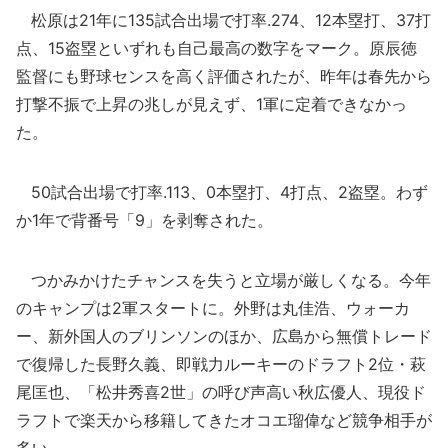
松原は21年に135試合出場で打率.274、12本塁打、37打
点、15盗塁といずれも自己最高の数字をマーク。原辰徳
監督にも野球センスを高く評価されたが、昨年は春先から
打撃不振で上昇の兆しが見えず、1軍に定着できなかっ
た。
50試合出場で打率.113、0本塁打、4打点、2盗塁。わず
か1年で背番号「9」を剥奪された。
つかみかけたチャンスを失うと立場が厳しくなる。今年
のキャンプは2軍スタートに。外野は丸佳浩、ウォーカ
ー、新外国人のブリンソンのほか、広島から無償トレード
で復帰した長野久義、即戦力ルーキーのドラフト2位・萩
尾匡也、「松井秀喜2世」の呼び声高い秋広優人、現役ド
ラフトで楽天から移籍してきたオコエ瑠偉など競争相手が