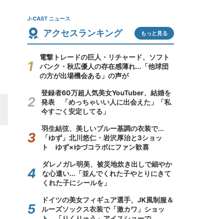
J-CAST ニュース
アクセスランキング
もっと見る
電撃トレードの巨人・リチャード、ソフト
バンク・秋広優人の存在感薄れ...「他球団
の方が出場機会ある」の声が
登録者60万超人気美女YouTuber、結婚を
発表 「めっちゃいい人に出会えた」「私
今すごく安定してる」
羽生結弦、美しいブルー基調の衣装で...
「ゆず」北川悠仁・岩沢厚治と3ショッ
ト ゆず×ゆづコラボにファン歓喜
ダレノガレ明美、被災地炊き出しで細やか
な心遣い...「並んでくれた子やとりにきて
くれた子にシールを」
ドイツの美女フィギュア選手、JK風制服＆
ルーズソックス衣装で「激カワ」ショッ
ト 「りくりゅう」アイスショーで