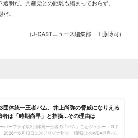
不透明だ。共産党との距離も縮まっておらず、
態だ。
（J-CASTニュース編集部 工藤博司）
3団体統一王者バム、井上尚弥の脅威になりえる
識者は「時期尚早」と指摘...その理由は
ーパーフライ級3団体統一王者の「バム」ことジェシー・ロド
が、2026年6月13日に米アリゾナ州で、1階級上のWBA世界バン