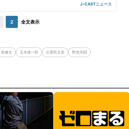
オ・バルガス(米国、29)に挑戦する。「井上はフェザー級に上
J-CASTニュース
いる最中」バムは、スーパーバンタム級4団体統一王者・井上
の次期挑戦者候補に挙がっており、バルガスに勝利すれば対戦が
実現する可能
2
全文表示
泉健太
玉木雄一郎
立憲民主党
野党共闘