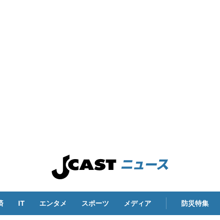
済
IT
エンタメ
スポーツ
メディア
防災特集