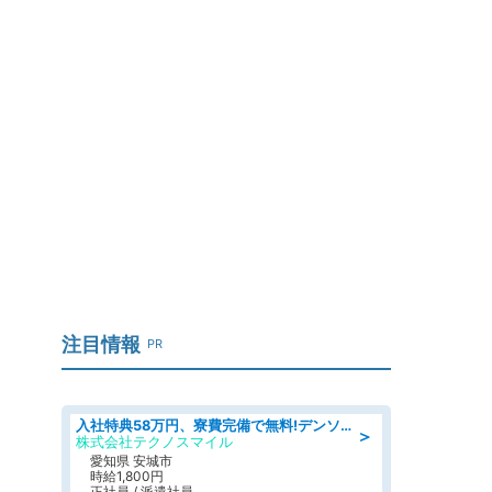
注目情報
PR
入社特典58万円、寮費完備で無料!デンソーで働こう!自動車工場で小型部品の検査業務 denso aichi
＞
株式会社テクノスマイル
愛知県 安城市
時給1,800円
正社員 / 派遣社員