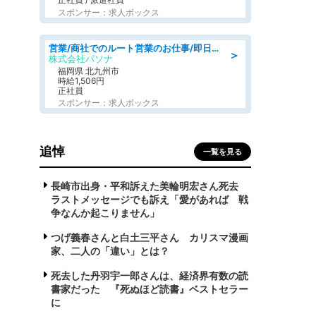
スポンサー：求人ボックス
営業/商社でのルート営業のお仕事/即日勤務可/車通勤可/営業
＞
株式会社パソナ
福岡県 北九州市
時給1,506円
正社員
スポンサー：求人ボックス
追悼
一覧を見る
長崎市出身・平和訴えた美輪明宏さん死去
ラストメッセージでも訴え「愛があれば 戦
争なんか起こりません」
つげ義春さんと白土三平さん カリスマ漫画
家、二人の「違い」とは？
死去した丹羽宇一郎さんは、経済界有数の読
書家だった 『死ぬほど読書』ベストセラー
に