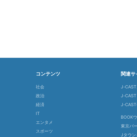
コンテンツ
関連サ
社会
J-CAS
政治
J-CAS
経済
J-CA
IT
BOOK
エンタメ
東京バ
スポーツ
Jタウン