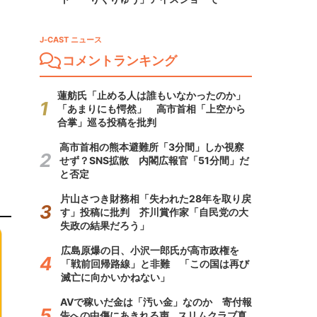
J-CAST ニュース
コメントランキング
蓮舫氏「止める人は誰もいなかったのか」
「あまりにも愕然」 高市首相「上空から
合掌」巡る投稿を批判
高市首相の熊本避難所「3分間」しか視察
せず？SNS拡散 内閣広報官「51分間」だ
と否定
片山さつき財務相「失われた28年を取り戻
す」投稿に批判 芥川賞作家「自民党の大
失政の結果だろう」
広島原爆の日、小沢一郎氏が高市政権を
「戦前回帰路線」と非難 「この国は再び
滅亡に向かいかねない」
AVで稼いだ金は「汚い金」なのか 寄付報
告への中傷にあきれる声...スリムクラブ真