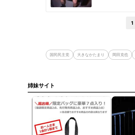
タム級王者アントニ
げようかと検討して
尚弥(大橋、33)
1
国民民主党
大きなかたまり
岡田克也
姉妹サイト