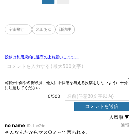
宇宙飛行士
米田あゆ
諏訪理