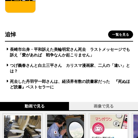
追悼
一覧を見る
長崎市出身・平和訴えた美輪明宏さん死去 ラストメッセージでも
訴え「愛があれば 戦争なんか起こりません」
つげ義春さんと白土三平さん カリスマ漫画家、二人の「違い」と
は？
死去した丹羽宇一郎さんは、経済界有数の読書家だった 『死ぬほ
ど読書』ベストセラーに
動画で見る
画像で見る