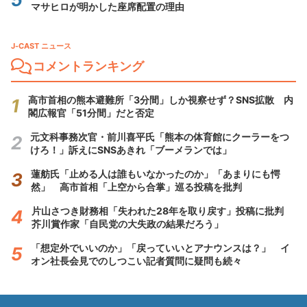
マサヒロが明かした座席配置の理由
J-CAST ニュース
コメントランキング
高市首相の熊本避難所「3分間」しか視察せず？SNS拡散 内
閣広報官「51分間」だと否定
元文科事務次官・前川喜平氏「熊本の体育館にクーラーをつ
けろ！」訴えにSNSあきれ「ブーメランでは」
蓮舫氏「止める人は誰もいなかったのか」「あまりにも愕
然」 高市首相「上空から合掌」巡る投稿を批判
片山さつき財務相「失われた28年を取り戻す」投稿に批判
芥川賞作家「自民党の大失政の結果だろう」
「想定外でいいのか」「戻っていいとアナウンスは？」 イ
オン社長会見でのしつこい記者質問に疑問も続々