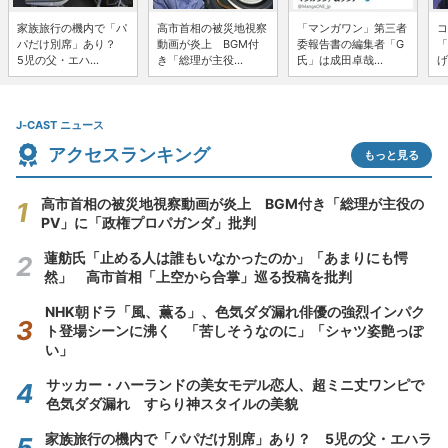
家族旅行の機内で「パ
高市首相の被災地視察
「マンガワン」第三者
コ
パだけ別席」あり？
動画が炎上 BGM付
委報告書の編集者「G
「
5児の父・エハ...
き「総理が主役...
氏」は成田卓哉...
げ
J-CAST ニュース
アクセスランキング
もっと見る
高市首相の被災地視察動画が炎上 BGM付き「総理が主役の
PV」に「政権プロパガンダ」批判
蓮舫氏「止める人は誰もいなかったのか」「あまりにも愕
然」 高市首相「上空から合掌」巡る投稿を批判
NHK朝ドラ「風、薫る」、色気ダダ漏れ俳優の強烈インパク
ト登場シーンに沸く 「苦しそうなのに」「シャツ姿艶っぽ
い」
サッカー・ハーランドの美女モデル恋人、超ミニ丈ワンピで
色気ダダ漏れ すらり神スタイルの美貌
家族旅行の機内で「パパだけ別席」あり？ 5児の父・エハラ