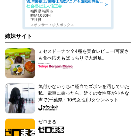
管理栄養士/栄養士/認定こども園/調理職/認定こども園/週3日～相談可能
＞
社会福祉法人信正会
福岡県 福岡市
時給1,060円
正社員
スポンサー：求人ボックス
姉妹サイト
ミセスドーナツ全4種を実食レビュー!可愛さ
も食べ応えもばっちりで大満足。
気付かないうちに経血でズボンを汚していた
私。電車に乗ったら、近くの女性客が小さな
声で(千葉県・10代女性)|Jタウンネット
ゼロまる