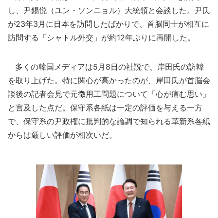
し、尹錫悦（ユン・ソンニョル）大統領と会談した。尹氏
が23年3月に日本を訪問したばかりで、首脳同士が相互に
訪問する「シャトル外交」が約12年ぶりに再開した。
多くの韓国メディアは5月8日の社説で、岸田氏の訪韓
を取り上げた。特に関心が高かったのが、岸田氏が首脳会
談後の記者会見で元徴用工問題について「心が痛む思い」
と言及した点だ。保守系各紙は一定の評価を与える一方
で、保守系の尹政権に批判的な論調で知られる革新系各紙
からは厳しい評価が相次いだ。