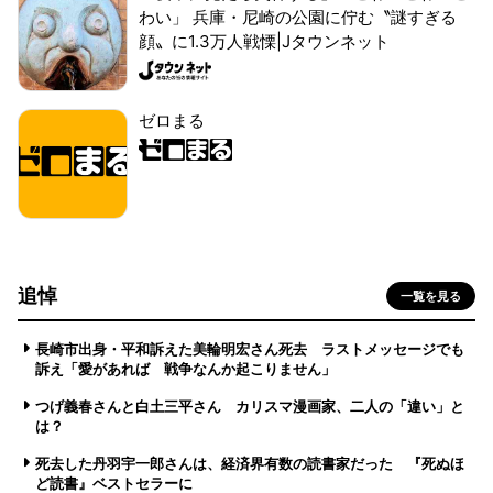
わい」 兵庫・尼崎の公園に佇む〝謎すぎる
顔〟に1.3万人戦慄|Jタウンネット
ゼロまる
追悼
一覧を見る
長崎市出身・平和訴えた美輪明宏さん死去 ラストメッセージでも
訴え「愛があれば 戦争なんか起こりません」
つげ義春さんと白土三平さん カリスマ漫画家、二人の「違い」と
は？
死去した丹羽宇一郎さんは、経済界有数の読書家だった 『死ぬほ
ど読書』ベストセラーに