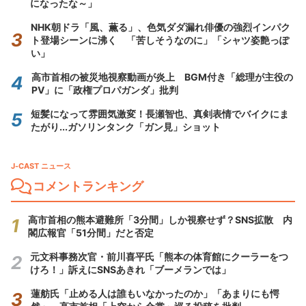
になったな～」
NHK朝ドラ「風、薫る」、色気ダダ漏れ俳優の強烈インパク
ト登場シーンに沸く 「苦しそうなのに」「シャツ姿艶っぽ
い」
高市首相の被災地視察動画が炎上 BGM付き「総理が主役の
PV」に「政権プロパガンダ」批判
短髪になって雰囲気激変！長瀬智也、真剣表情でバイクにま
たがり...ガソリンタンク「ガン見」ショット
J-CAST ニュース
コメントランキング
高市首相の熊本避難所「3分間」しか視察せず？SNS拡散 内
閣広報官「51分間」だと否定
元文科事務次官・前川喜平氏「熊本の体育館にクーラーをつ
けろ！」訴えにSNSあきれ「ブーメランでは」
蓮舫氏「止める人は誰もいなかったのか」「あまりにも愕