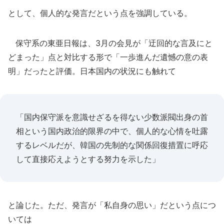
として、個人的な発言だという点を強調している。
保守系の東亜日報は、3月の会見が「迂回的な言及にと
どまった」点と対比する形で「一歩進んだ遺憾の意の表
明」だったと評価。日本国内の状況にも触れて
「国内保守派を意識せざるを得ない少数派閥出身の首
相という国内政治的限界の中で、個人的な心情を吐露
するレベルだが、韓国の先制的な関係回復措置に呼応
して直接応えようとする努力を示した」
と論じた。ただ、発言が「私自身の思い」だという点につ
いては