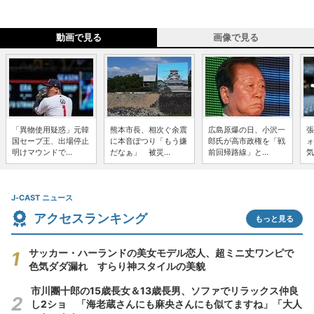
動画で見る
画像で見る
「異物使用疑惑」元韓
熊本市長、相次ぐ余震
広島原爆の日、小沢一
張
国セーブ王、出場停止
に本音ぽつり「もう嫌
郎氏が高市政権を「戦
ォ
明けマウンドで...
だなぁ」 被災...
前回帰路線」と...
気
J-CAST ニュース
アクセスランキング
もっと見る
サッカー・ハーランドの美女モデル恋人、超ミニ丈ワンピで
色気ダダ漏れ すらり神スタイルの美貌
市川團十郎の15歳長女＆13歳長男、ソファでリラックス仲良
し2ショ 「海老蔵さんにも麻央さんにも似てますね」「大人