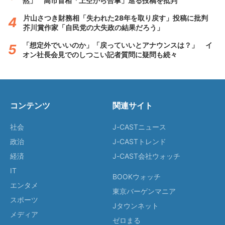
然」 高市首相「上空から合掌」巡る投稿を批判
片山さつき財務相「失われた28年を取り戻す」投稿に批判
芥川賞作家「自民党の大失政の結果だろう」
「想定外でいいのか」「戻っていいとアナウンスは？」 イ
オン社長会見でのしつこい記者質問に疑問も続々
コンテンツ
関連サイト
社会
J-CASTニュース
政治
J-CASTトレンド
経済
J-CAST会社ウォッチ
IT
BOOKウォッチ
エンタメ
東京バーゲンマニア
スポーツ
Jタウンネット
メディア
ゼロまる