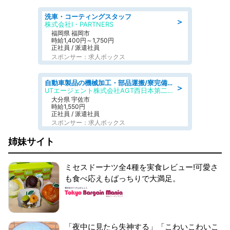
洗車・コーティングスタッフ
＞
株式会社I・PARTNERS
福岡県 福岡市
時給1,400円～1,750円
正社員 / 派遣社員
スポンサー：求人ボックス
自動車製品の機械加工・部品運搬/寮完備/日払い/工場・製造
＞
UTエージェント株式会社AGT西日本第二CU
大分県 宇佐市
時給1,550円
正社員 / 派遣社員
スポンサー：求人ボックス
姉妹サイト
ミセスドーナツ全4種を実食レビュー!可愛さ
も食べ応えもばっちりで大満足。
「夜中に見たら失神する」「こわいこわいこ