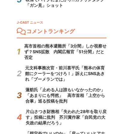
「ガン見」ショット
J-CAST ニュース
コメントランキング
高市首相の熊本避難所「3分間」しか視察せ
ず？SNS拡散 内閣広報官「51分間」だと
否定
元文科事務次官・前川喜平氏「熊本の体育
館にクーラーをつけろ！」訴えにSNSあき
れ「ブーメランでは」
蓮舫氏「止める人は誰もいなかったのか」
「あまりにも愕然」 高市首相「上空から
合掌」巡る投稿を批判
片山さつき財務相「失われた28年を取り戻
す」投稿に批判 芥川賞作家「自民党の大
失政の結果だろう」
「想定外でいいのか」「戻っていいとアナ