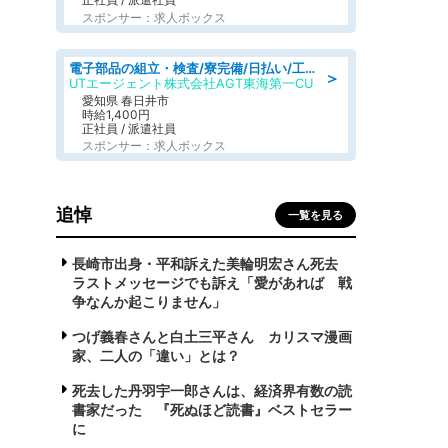
スポンサー：求人ボックス
電子部品の組立・検査/寮完備/日払い/工場・製造
＞
UTエージェント株式会社AGT東海第一CU
愛知県 春日井市
時給1,400円
正社員 / 派遣社員
スポンサー：求人ボックス
追悼
一覧を見る
長崎市出身・平和訴えた美輪明宏さん死去
ラストメッセージでも訴え「愛があれば 戦
争なんか起こりません」
つげ義春さんと白土三平さん カリスマ漫画
家、二人の「違い」とは？
死去した丹羽宇一郎さんは、経済界有数の読
書家だった 『死ぬほど読書』ベストセラー
に