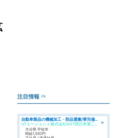
拡
注目情報
PR
自動車製品の機械加工・部品運搬/寮完備/日払い/工場・製造
＞
UTエージェント株式会社AGT西日本第二CU
大分県 宇佐市
時給1,550円
正社員 / 派遣社員