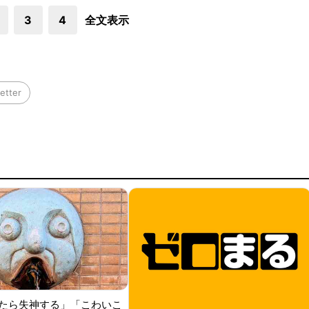
3
4
全文表示
etter
たら失神する」「こわいこ