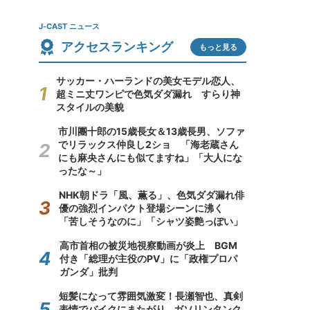
J-CAST ニュース
アクセスランキング
もっと見る
サッカー・ハーランドの美女モデル恋人、
超ミニ丈ワンピで色気ダダ漏れ すらり神
スタイルの美貌
市川團十郎の15歳長女＆13歳長男、ソファ
でリラックス仲良し2ショ 「海老蔵さん
にも麻央さんにも似てますね」「大人にな
ったな～」
NHK朝ドラ「風、薫る」、色気ダダ漏れ俳
優の強烈インパクト登場シーンに沸く
「苦しそうなのに」「シャツ姿艶っぽい」
高市首相の被災地視察動画が炎上 BGM
付き「総理が主役のPV」に「政権プロパ
ガンダ」批判
短髪になって雰囲気激変！長瀬智也、真剣
表情でバイクにまたがり...ガソリンタンク