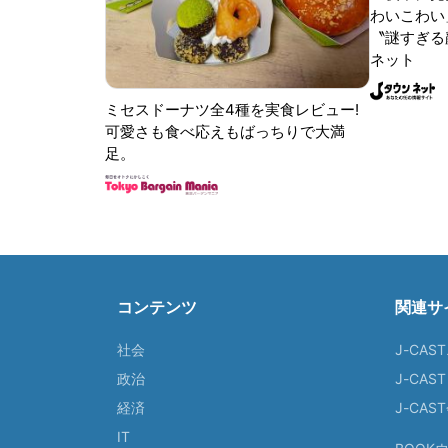
わいこわい
〝謎すぎる顔
ネット
ミセスドーナツ全4種を実食レビュー!
可愛さも食べ応えもばっちりで大満
足。
コンテンツ
関連サ
社会
J-CAS
政治
J-CAS
経済
J-CA
IT