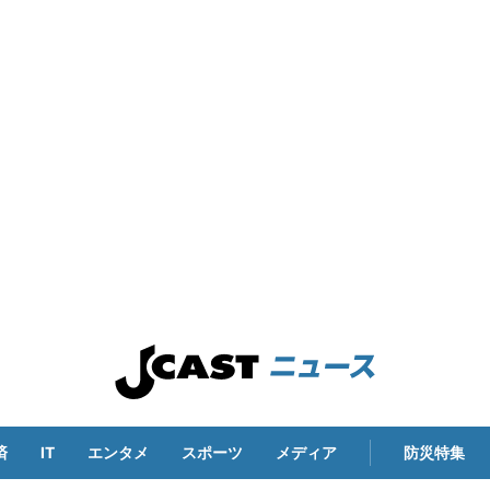
済
IT
エンタメ
スポーツ
メディア
防災特集