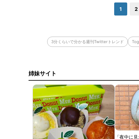
1
2
3分くらいで分かる週刊Twitterトレンド
Tog
姉妹サイト
「夜中に見