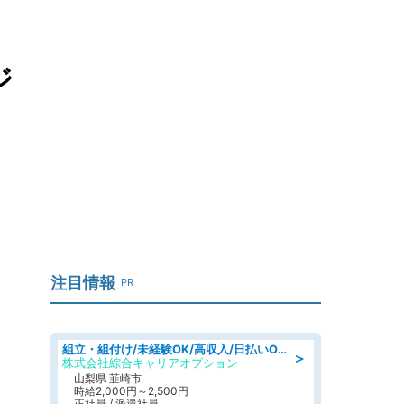
ジ
注目情報
PR
組立・組付け/未経験OK/高収入/日払いOK/寮費無料/日勤
＞
株式会社綜合キャリアオプション
山梨県 韮崎市
時給2,000円～2,500円
正社員 / 派遣社員