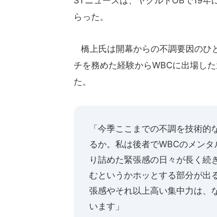
STニュースは、ヤクルトOBで19
らった。
橋上氏は開幕からの不調要因のひと
チを務めた経験からWBCに出場し
た。
「今季ここまでの不調を技術的
るか。私は後者でWBCのメンタ
り詰めた緊張感の日々が長く続
むというかホッとする部分が出
張感やそれ以上高い集中力は、
います」