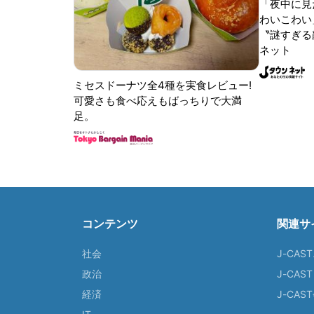
「夜中に見
わいこわい
〝謎すぎる顔
ネット
ミセスドーナツ全4種を実食レビュー!
可愛さも食べ応えもばっちりで大満
足。
コンテンツ
関連サ
社会
J-CAS
政治
J-CAS
経済
J-CA