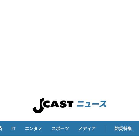
済
IT
エンタメ
スポーツ
メディア
防災特集