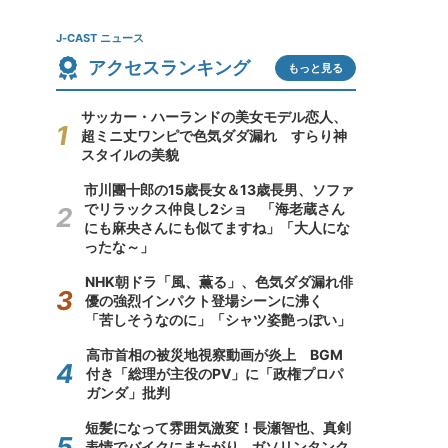
J-CAST ニュース
アクセスランキング
もっと見る
サッカー・ハーランドの美女モデル恋人、
超ミニ丈ワンピで色気ダダ漏れ すらり神
スタイルの美貌
市川團十郎の15歳長女＆13歳長男、ソファ
でリラックス仲良し2ショ 「海老蔵さん
にも麻央さんにも似てますね」「大人にな
ったな～」
NHK朝ドラ「風、薫る」、色気ダダ漏れ俳
優の強烈インパクト登場シーンに沸く
「苦しそうなのに」「シャツ姿艶っぽい」
高市首相の被災地視察動画が炎上 BGM
付き「総理が主役のPV」に「政権プロパ
ガンダ」批判
短髪になって雰囲気激変！長瀬智也、真剣
表情でバイクにまたがり...ガソリンタンク