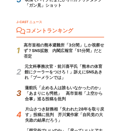
「ガン見」ショット
J-CAST ニュース
コメントランキング
高市首相の熊本避難所「3分間」しか視察せ
ず？SNS拡散 内閣広報官「51分間」だと
否定
元文科事務次官・前川喜平氏「熊本の体育
館にクーラーをつけろ！」訴えにSNSあき
れ「ブーメランでは」
蓮舫氏「止める人は誰もいなかったのか」
「あまりにも愕然」 高市首相「上空から
合掌」巡る投稿を批判
片山さつき財務相「失われた28年を取り戻
す」投稿に批判 芥川賞作家「自民党の大
失政の結果だろう」
「想定外でいいのか」「戻っていいとアナ