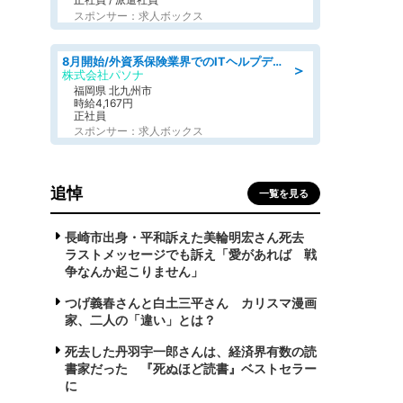
スポンサー：求人ボックス
8月開始/外資系保険業界でのITヘルプデスク業務/駅近/即日勤務可/ヘルプデスク
＞
株式会社パソナ
福岡県 北九州市
時給4,167円
正社員
スポンサー：求人ボックス
追悼
一覧を見る
長崎市出身・平和訴えた美輪明宏さん死去
ラストメッセージでも訴え「愛があれば 戦
争なんか起こりません」
つげ義春さんと白土三平さん カリスマ漫画
家、二人の「違い」とは？
死去した丹羽宇一郎さんは、経済界有数の読
書家だった 『死ぬほど読書』ベストセラー
に