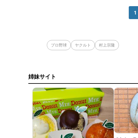
1
プロ野球
ヤクルト
村上宗隆
姉妹サイト