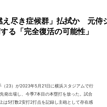
燃え尽き症候群」払拭か 元侍
摘する「完全復活の可能性」
23）が2023年5月21日に横浜スタジアムで行
で先発出場し、今季7本目の本塁打を放った。試合
上は5打数2安打2打点を記録し主砲として存在感