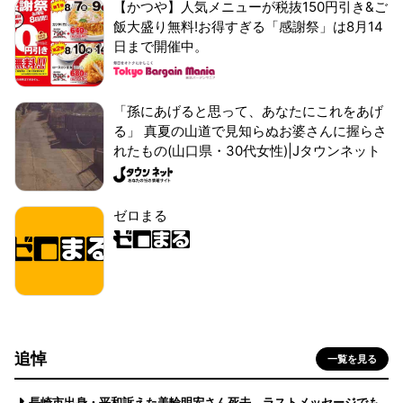
【かつや】人気メニューが税抜150円引き&ご
飯大盛り無料!お得すぎる「感謝祭」は8月14
日まで開催中。
「孫にあげると思って、あなたにこれをあげ
る」 真夏の山道で見知らぬお婆さんに握らさ
れたもの(山口県・30代女性)|Jタウンネット
ゼロまる
追悼
一覧を見る
長崎市出身・平和訴えた美輪明宏さん死去 ラストメッセージでも