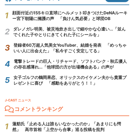
顔面付近の155キロ直球にヘルメット叩きつけたDeNAルーキ
ー宮下朝陽に擁護の声 「負けん気必要」と球団OB
ダレノガレ明美、被災地炊き出しで細やかな心遣い...「並ん
でくれた子やとりにきてくれた子にシールを」
登録者60万超人気美女YouTuber、結婚を発表 「めっちゃ
いい人に出会えた」「私今すごく安定してる」
電撃トレードの巨人・リチャード、ソフトバンク・秋広優人
の存在感薄れ...「他球団の方が出場機会ある」の声が
女子ゴルフの鶴岡果恋、オリックスのイケメン夫から貴重プ
レゼントに喜び 「感動をありがとう！！」
J-CAST ニュース
コメントランキング
蓮舫氏「止める人は誰もいなかったのか」「あまりにも愕
然」 高市首相「上空から合掌」巡る投稿を批判