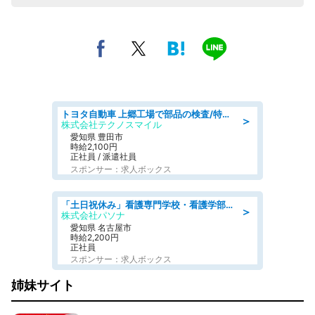
トヨタ自動車 上郷工場で部品の検査/特典168万/tutumi
＞
株式会社テクノスマイル
愛知県 豊田市
時給2,100円
正社員 / 派遣社員
スポンサー：求人ボックス
「土日祝休み」看護専門学校・看護学部での教員業務/高時給/要資格:保健師、正看護師
＞
株式会社パソナ
愛知県 名古屋市
時給2,200円
正社員
スポンサー：求人ボックス
姉妹サイト