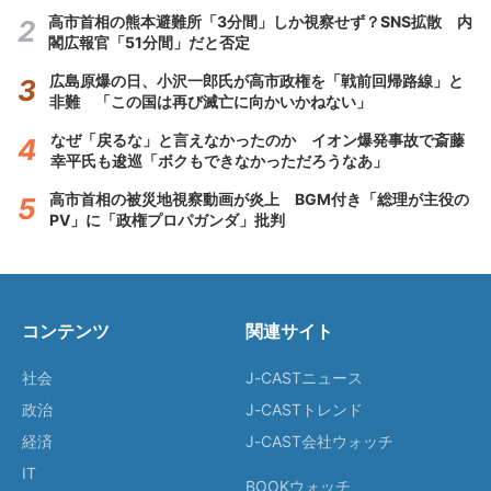
高市首相の熊本避難所「3分間」しか視察せず？SNS拡散 内
閣広報官「51分間」だと否定
広島原爆の日、小沢一郎氏が高市政権を「戦前回帰路線」と
非難 「この国は再び滅亡に向かいかねない」
なぜ「戻るな」と言えなかったのか イオン爆発事故で斎藤
幸平氏も逡巡「ボクもできなかっただろうなあ」
高市首相の被災地視察動画が炎上 BGM付き「総理が主役の
PV」に「政権プロパガンダ」批判
コンテンツ
関連サイト
社会
J-CASTニュース
政治
J-CASTトレンド
経済
J-CAST会社ウォッチ
IT
BOOKウォッチ