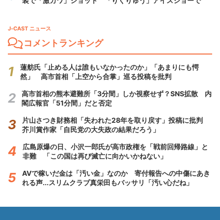
装で「激カワ」ショット 「りくりゅう」アイスショーで
J-CAST ニュース
コメントランキング
蓮舫氏「止める人は誰もいなかったのか」「あまりにも愕
然」 高市首相「上空から合掌」巡る投稿を批判
高市首相の熊本避難所「3分間」しか視察せず？SNS拡散 内
閣広報官「51分間」だと否定
片山さつき財務相「失われた28年を取り戻す」投稿に批判
芥川賞作家「自民党の大失政の結果だろう」
広島原爆の日、小沢一郎氏が高市政権を「戦前回帰路線」と
非難 「この国は再び滅亡に向かいかねない」
AVで稼いだ金は「汚い金」なのか 寄付報告への中傷にあき
れる声...スリムクラブ真栄田もバッサリ「汚い心だね」