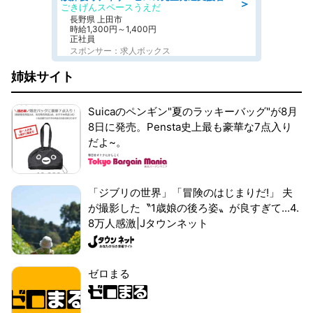
＞
ごきげんスペースうえだ
長野県 上田市
時給1,300円～1,400円
正社員
スポンサー：求人ボックス
姉妹サイト
Suicaのペンギン"夏のラッキーバッグ"が8月
8日に発売。Pensta史上最も豪華な7点入り
だよ~。
「ジブリの世界」「冒険のはじまりだ!」 夫
が撮影した〝1歳娘の後ろ姿〟が良すぎて...4.
8万人感激|Jタウンネット
ゼロまる