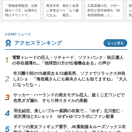
「異物使用疑惑」元韓
熊本市長、相次ぐ余震
広島原爆の日、小沢一
張
国セーブ王、出場停止
に本音ぽつり「もう嫌
郎氏が高市政権を「戦
ォ
明けマウンドで...
だなぁ」 被災...
前回帰路線」と...
気
J-CAST ニュース
アクセスランキング
もっと見る
電撃トレードの巨人・リチャード、ソフトバンク・秋広優人
の存在感薄れ...「他球団の方が出場機会ある」の声が
市川團十郎の15歳長女＆13歳長男、ソファでリラックス仲良
し2ショ 「海老蔵さんにも麻央さんにも似てますね」「大人
になったな～」
サッカー・ハーランドの美女モデル恋人、超ミニ丈ワンピで
色気ダダ漏れ すらり神スタイルの美貌
羽生結弦、美しいブルー基調の衣装で...「ゆず」北川悠仁・
岩沢厚治と3ショット ゆず×ゆづコラボにファン歓喜
ドイツの美女フィギュア選手、JK風制服＆ルーズソックス衣