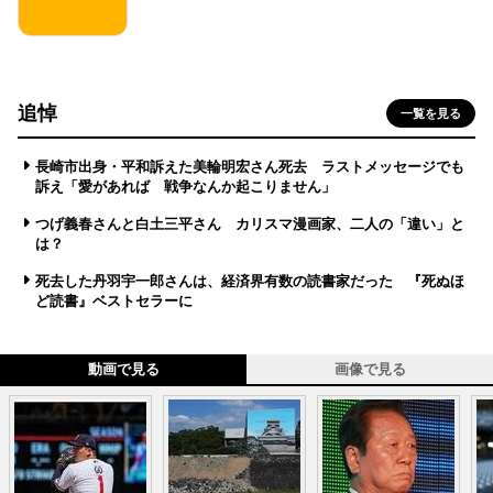
追悼
一覧を見る
長崎市出身・平和訴えた美輪明宏さん死去 ラストメッセージでも
訴え「愛があれば 戦争なんか起こりません」
つげ義春さんと白土三平さん カリスマ漫画家、二人の「違い」と
は？
死去した丹羽宇一郎さんは、経済界有数の読書家だった 『死ぬほ
ど読書』ベストセラーに
動画で見る
画像で見る